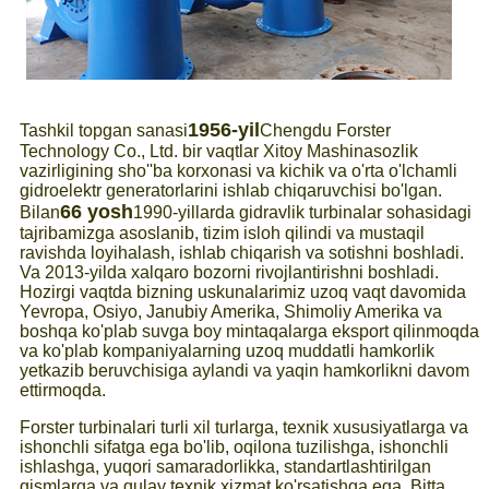
1956-yil
Tashkil topgan sanasi
Chengdu Forster
Technology Co., Ltd. bir vaqtlar Xitoy Mashinasozlik
vazirligining sho''ba korxonasi va kichik va o'rta o'lchamli
gidroelektr generatorlarini ishlab chiqaruvchisi bo'lgan.
66 yosh
Bilan
1990-yillarda gidravlik turbinalar sohasidagi
tajribamizga asoslanib, tizim isloh qilindi va mustaqil
ravishda loyihalash, ishlab chiqarish va sotishni boshladi.
Va 2013-yilda xalqaro bozorni rivojlantirishni boshladi.
Hozirgi vaqtda bizning uskunalarimiz uzoq vaqt davomida
Yevropa, Osiyo, Janubiy Amerika, Shimoliy Amerika va
boshqa ko'plab suvga boy mintaqalarga eksport qilinmoqda
va ko'plab kompaniyalarning uzoq muddatli hamkorlik
yetkazib beruvchisiga aylandi va yaqin hamkorlikni davom
ettirmoqda.
Forster turbinalari turli xil turlarga, texnik xususiyatlarga va
ishonchli sifatga ega bo'lib, oqilona tuzilishga, ishonchli
ishlashga, yuqori samaradorlikka, standartlashtirilgan
qismlarga va qulay texnik xizmat ko'rsatishga ega. Bitta