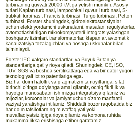
turbinaning quvvati 20000 kVt ga yetishi mumkin. Asosiy
turlari Kaplan turbinasi, lampochkali quvurli turbinasi, S-
trubkali turbinasi, Francis turbinasi, Turgo turbinasi, Pelton
turbinasi. Forster shuningdek, gidroelektrostansiyalar
uchun elektr yordamchi uskunalarni, masalan, regulyatorlar,
avtomatlashtirilgan mikrokompyuterli integratsiyalashgan
boshqaruv tizimlari, transformatorlar, klapanlar, avtomatik
kanalizatsiya tozalagichlari va boshqa uskunalar bilan
ta'minlaydi.
Forster IEC xalqaro standartlari va Buyuk Britaniya
standartlariga qat'iy rioya qiladi. Shuningdek, CE, ISO,
TUV, SGS va boshqa sertifikatlarga ega va bir qator yuqori
texnologiyali ixtiro patentlariga ega.
Biz har doim halollik va pragmatizm tamoyillariga, sifat
birinchi o'ringa qo'yishga amal qilamiz, ochiq fikrlilik va
hayotga munosabatni ishimizga integratsiya qilamiz va
mijozlar, korxonalar va jamiyat uchun o'zaro manfaatli
vaziyat yaratishga intilamiz. Shiddatli bozor raqobatida biz
har doim tafsilotlarning muvaffaqiyati yoki
muvaffaqiyatsizligiga rioya qilamiz va korxona ruhida
mukammallikka erishishga e'tibor qaratamiz.