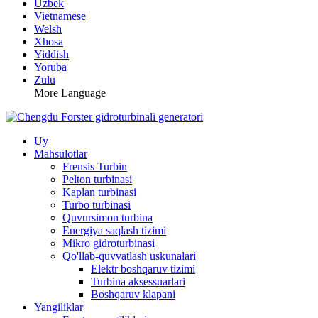
Uzbek
Vietnamese
Welsh
Xhosa
Yiddish
Yoruba
Zulu
More Language
Uy
Mahsulotlar
Frensis Turbin
Pelton turbinasi
Kaplan turbinasi
Turbo turbinasi
Quvursimon turbina
Energiya saqlash tizimi
Mikro gidroturbinasi
Qo'llab-quvvatlash uskunalari
Elektr boshqaruv tizimi
Turbina aksessuarlari
Boshqaruv klapani
Yangiliklar