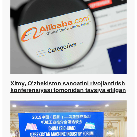
Xitoy, O'zbekiston sanoatini rivojlantirish
konferensiyasi tomonidan tavsiya etilgan