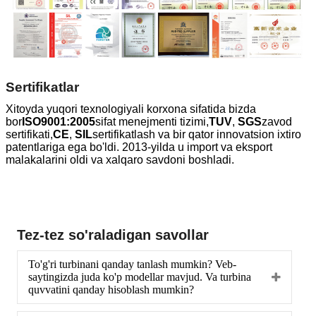
Sertifikatlar
Xitoyda yuqori texnologiyali korxona sifatida bizda
bor
ISO9001:2005
sifat menejmenti tizimi,
TUV
,
SGS
zavod
sertifikati,
CE
,
SIL
sertifikatlash va bir qator innovatsion ixtiro
patentlariga ega bo'ldi. 2013-yilda u import va eksport
malakalarini oldi va xalqaro savdoni boshladi.
Tez-tez so'raladigan savollar
To'g'ri turbinani qanday tanlash mumkin? Veb-
saytingizda juda ko'p modellar mavjud. Va turbina
quvvatini qanday hisoblash mumkin?