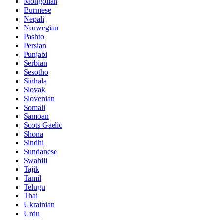
Mongolian
Burmese
Nepali
Norwegian
Pashto
Persian
Punjabi
Serbian
Sesotho
Sinhala
Slovak
Slovenian
Somali
Samoan
Scots Gaelic
Shona
Sindhi
Sundanese
Swahili
Tajik
Tamil
Telugu
Thai
Ukrainian
Urdu