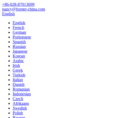
+86-028-87013699
nancy@forster-china.com
English
English
French
German
Portuguese
Spanish
Russian
Japanese
Korean
Arabic
Irish
Greek
Turkish
Italian
Danish
Romanian
Indonesian
Czech
Afrikaans
Swedish
Polish
Basque