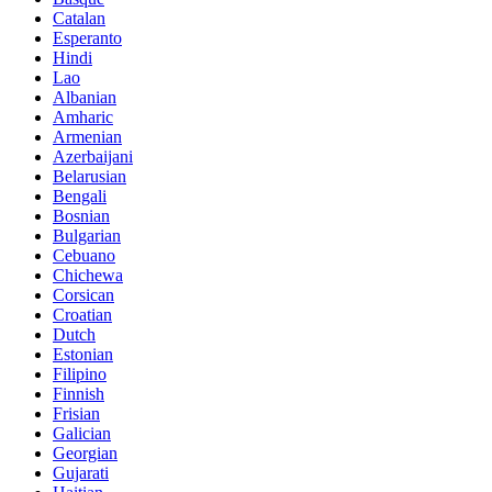
Catalan
Esperanto
Hindi
Lao
Albanian
Amharic
Armenian
Azerbaijani
Belarusian
Bengali
Bosnian
Bulgarian
Cebuano
Chichewa
Corsican
Croatian
Dutch
Estonian
Filipino
Finnish
Frisian
Galician
Georgian
Gujarati