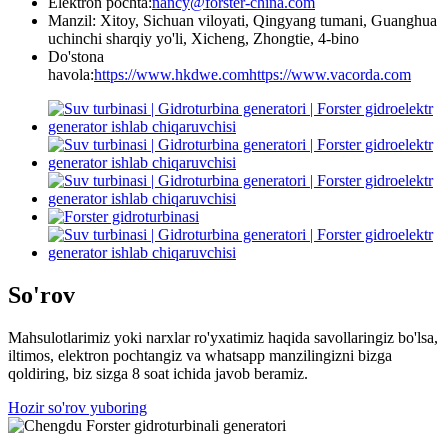
Elektron pochta:
nancy@forster-china.com
Manzil: Xitoy, Sichuan viloyati, Qingyang tumani, Guanghua
uchinchi sharqiy yo'li, Xicheng, Zhongtie, 4-bino
Do'stona
havola:
https://www.hkdwe.com
https://www.vacorda.com
So'rov
Mahsulotlarimiz yoki narxlar ro'yxatimiz haqida savollaringiz bo'lsa,
iltimos, elektron pochtangiz va whatsapp manzilingizni bizga
qoldiring, biz sizga 8 soat ichida javob beramiz.
Hozir so'rov yuboring