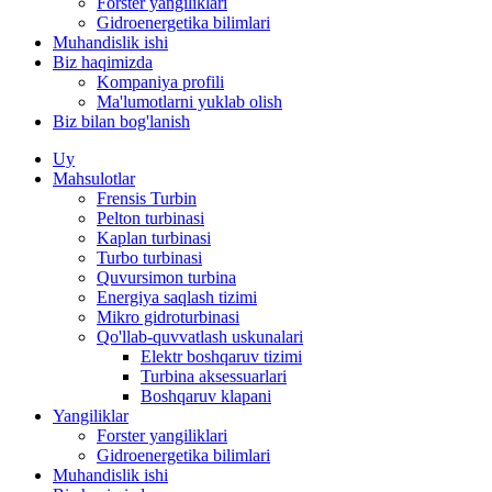
Forster yangiliklari
Gidroenergetika bilimlari
Muhandislik ishi
Biz haqimizda
Kompaniya profili
Ma'lumotlarni yuklab olish
Biz bilan bog'lanish
Uy
Mahsulotlar
Frensis Turbin
Pelton turbinasi
Kaplan turbinasi
Turbo turbinasi
Quvursimon turbina
Energiya saqlash tizimi
Mikro gidroturbinasi
Qo'llab-quvvatlash uskunalari
Elektr boshqaruv tizimi
Turbina aksessuarlari
Boshqaruv klapani
Yangiliklar
Forster yangiliklari
Gidroenergetika bilimlari
Muhandislik ishi