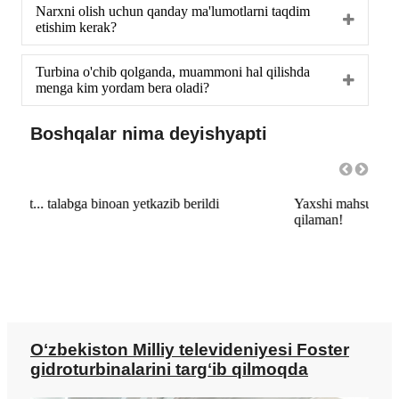
Narxni olish uchun qanday ma'lumotlarni taqdim
etishim kerak?
Turbina o'chib qolganda, muammoni hal qilishda
menga kim yordam bera oladi?
Boshqalar nima deyishyapti
Yaxshi mahsulot va juda yaxshi xizmat!!! Men buni tavsiya
yaxsh
qilaman!
Oʻzbekiston Milliy televideniyesi Foster
gidroturbinalarini targʻib qilmoqda