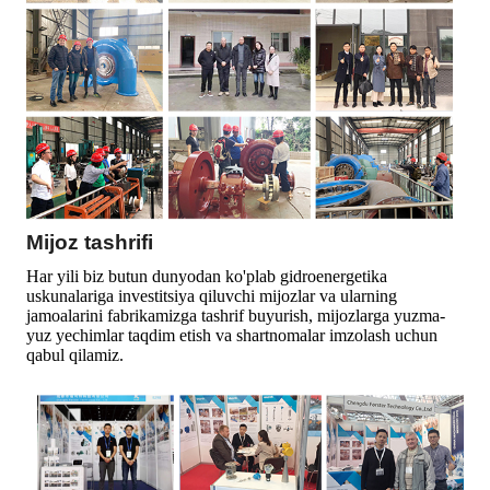
Mijoz tashrifi
Har yili biz butun dunyodan ko'plab gidroenergetika
uskunalariga investitsiya qiluvchi mijozlar va ularning
jamoalarini fabrikamizga tashrif buyurish, mijozlarga yuzma-
yuz yechimlar taqdim etish va shartnomalar imzolash uchun
qabul qilamiz.