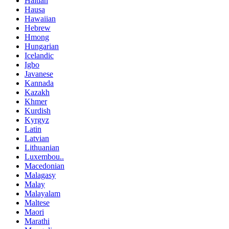
Haitian
Hausa
Hawaiian
Hebrew
Hmong
Hungarian
Icelandic
Igbo
Javanese
Kannada
Kazakh
Khmer
Kurdish
Kyrgyz
Latin
Latvian
Lithuanian
Luxembou..
Macedonian
Malagasy
Malay
Malayalam
Maltese
Maori
Marathi