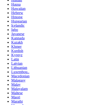
Haitian
Hausa
Hawaiian
Hebrew
Hmong
Hungarian
Icelandic
Igbo
Javanese
Kannada
Kazakh
Khmer
Kurdish
Kyrgyz
Latin
Latvian
Lithuanian
Luxembou..
Macedonian
Malagasy
Malay
Malayalam
Maltese
Maori
Marathi