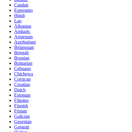
Catalan
Esperanto
Hindi
Lao
Albanian
Amharic
Armenian
Azerbaijani
Belarusian
Bengali
Bosnian
Bulgarian
Cebuano
Chichewa
Corsican
Croatian
Dutch
Estonian
Filipino
Finnish
Frisian
Galician
Georgian
Gujarati