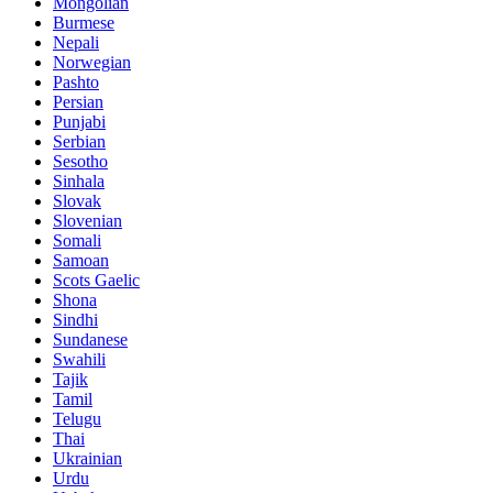
Mongolian
Burmese
Nepali
Norwegian
Pashto
Persian
Punjabi
Serbian
Sesotho
Sinhala
Slovak
Slovenian
Somali
Samoan
Scots Gaelic
Shona
Sindhi
Sundanese
Swahili
Tajik
Tamil
Telugu
Thai
Ukrainian
Urdu