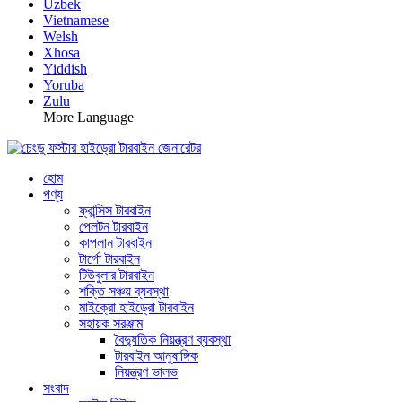
Uzbek
Vietnamese
Welsh
Xhosa
Yiddish
Yoruba
Zulu
More Language
হোম
পণ্য
ফ্রান্সিস টারবাইন
পেলটন টারবাইন
কাপলান টারবাইন
টার্গো টারবাইন
টিউবুলার টারবাইন
শক্তি সঞ্চয় ব্যবস্থা
মাইক্রো হাইড্রো টারবাইন
সহায়ক সরঞ্জাম
বৈদ্যুতিক নিয়ন্ত্রণ ব্যবস্থা
টারবাইন আনুষাঙ্গিক
নিয়ন্ত্রণ ভালভ
সংবাদ