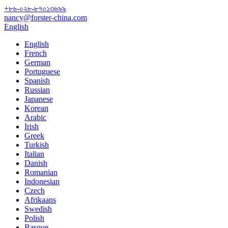
+৮৬-০২৮-৮৭০১৩৬৯৯
nancy@forster-china.com
English
English
French
German
Portuguese
Spanish
Russian
Japanese
Korean
Arabic
Irish
Greek
Turkish
Italian
Danish
Romanian
Indonesian
Czech
Afrikaans
Swedish
Polish
Basque