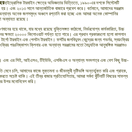
ছর
হাইড্রোলিক টারবাইন ক্ষেত্রে অভিজ্ঞতার ভিত্তিতে, ১৯৯০-এর দশকে সিস্টেমটি
রা হয়। এবং ২০১৩ সালে আন্তর্জাতিক বাজারে প্রবেশ করে। বর্তমানে, আমাদের সরঞ্জাম
 অন্যান্য অনেক জলসমৃদ্ধ অঞ্চলে রপ্তানি করা হচ্ছে এবং আমরা অনেক কোম্পানির
িতা অব্যাহত রয়েছে।
ণমানের হয়ে থাকে, যার মধ্যে রয়েছে যুক্তিসঙ্গত কাঠামো, নির্ভরযোগ্য কার্যকারিতা, উচ্চ
াইনের ক্ষমতা ২০০০০ কিলোওয়াট পর্যন্ত হতে পারে। এর প্রধান প্রকারগুলো হলো কাপলান
টার্গো টারবাইন এবং পেলটন টারবাইন। ফর্স্টার জলবিদ্যুৎ কেন্দ্রের জন্য গভর্নর, স্বয়ংক্রিয়
য়ংক্রিয় পয়ঃনিষ্কাশন ক্লিনার এবং অন্যান্য সরঞ্জামের মতো বৈদ্যুতিক আনুষঙ্গিক সরঞ্জামও
লে। এবং এর সিই, আইএসও, টিইউভি, এসজিএস ও অন্যান্য সনদপত্র এবং বেশ কিছু উচ্চ-
 মেনে চলি, আমাদের কাজে মুক্তমনা ও জীবনমুখী দৃষ্টিভঙ্গি অন্তর্ভুক্ত করি এবং গ্রাহক,
তে সচেষ্ট থাকি। এই তীব্র বাজার প্রতিযোগিতায়, আমরা সর্বদা খুঁটিনাটি বিষয়ের সাফল্য
র্জনের উপর মনোনিবেশ করি।