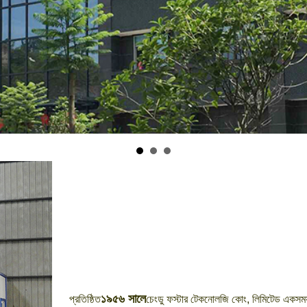
১৯৫৬ সালে
প্রতিষ্ঠিত
চেংডু ফস্টার টেকনোলজি কোং, লিমিটেড একসময় 