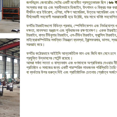
৬৬ ব
জলবিদ্যুৎ জেনারেটর সেটের একটি মনোনীত প্রস্তুতকারক ছিল।
সংস্কার করা হয় এবং স্বাধীনভাবে ডিজাইন, উৎপাদন ও বিক্রয় শুরু ক
দীর্ঘদিন ধরে ইউরোপ, এশিয়া, দক্ষিণ আমেরিকা, উত্তর আমেরিকা এবং
দীর্ঘমেয়াদী সহযোগী সরবরাহকারী হয়ে উঠেছি, যার সাথে ঘনিষ্ঠ সহযোগ
ফর্স্টার টারবাইনগুলো বিভিন্ন প্রকার, স্পেসিফিকেশন এবং নির্ভরযোগ্য গু
দক্ষতা, মানসম্মত যন্ত্রাংশ এবং সুবিধাজনক রক্ষণাবেক্ষণ। একক টারব
টারবাইন, বাল্ব টিউবুলার টারবাইন, এস-টিউব টারবাইন, ফ্রান্সিস টারবাইন, 
মাইক্রোকম্পিউটার সমন্বিত নিয়ন্ত্রণ ব্যবস্থা, ট্রান্সফরমার, ভালভ, স্ব
সরবরাহ করে।
ফর্স্টার কঠোরভাবে আইইসি আন্তর্জাতিক মান এবং জিবি মান মেনে চ
প্রযুক্তি উদ্ভাবনের পেটেন্ট রয়েছে।
আমরা সর্বদা সততা ও বাস্তববাদ এবং গুণমানকে অগ্রাধিকার দেওয়ার নীতি
প্রতিষ্ঠান ও সমাজের জন্য একটি পারস্পরিক লাভজনক পরিস্থিতি তৈরি কর
বা ব্যর্থতার উপর গুরুত্ব দিই এবং প্রাতিষ্ঠানিক চেতনায় শ্রেষ্ঠত্ব অ