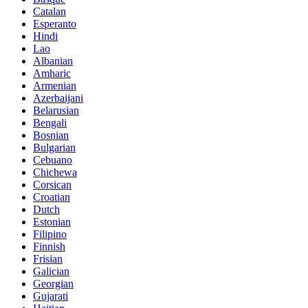
Catalan
Esperanto
Hindi
Lao
Albanian
Amharic
Armenian
Azerbaijani
Belarusian
Bengali
Bosnian
Bulgarian
Cebuano
Chichewa
Corsican
Croatian
Dutch
Estonian
Filipino
Finnish
Frisian
Galician
Georgian
Gujarati