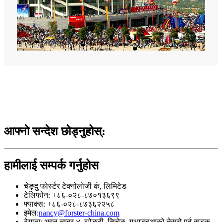
आफ्नो सन्देश छोड्नुहोस्:
हामीलाई सम्पर्क गर्नुहोस
चेङ्दु फोर्स्टर टेक्नोलोजी कं, लिमिटेड
टेलिफोन: +८६-०२८-८७०१३६९९
फ्याक्स: +८६-०२८-८७३६२२५८
इमेल:
nancy@forster-china.com
ठेगाना: भवन नम्बर ४, झोङटी, सिचेङ, गुआङहुआको तेस्रो पूर्व सडक,