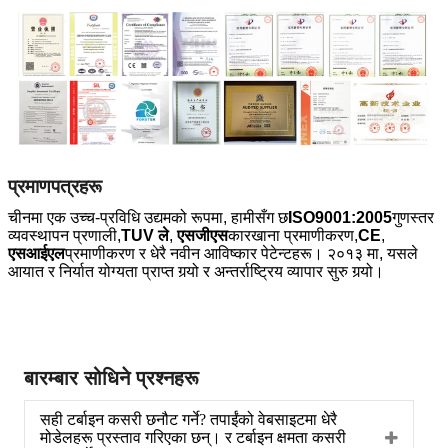
प्रमाणपत्रहरू
चीनमा एक उच्च-प्रविधि उद्यमको रूपमा, हामीसँग छ
ISO9001:2005
गुणस्तर
व्यवस्थापन प्रणाली,
TUV ले
,
एसजीएस
कारखाना प्रमाणीकरण,
CE
,
एसआईएल
प्रमाणीकरण र धेरै नवीन आविष्कार पेटेन्टहरू। २०१३ मा, यसले
आयात र निर्यात योग्यता प्राप्त गर्‍यो र अन्तर्राष्ट्रिय व्यापार सुरु गर्‍यो।
बारम्बार सोधिने प्रश्नहरू
सही टर्बाइन कसरी छनौट गर्ने? तपाईंको वेबसाइटमा धेरै
मोडेलहरू प्रस्ताव गरिएका छन्। र टर्बाइन क्षमता कसरी