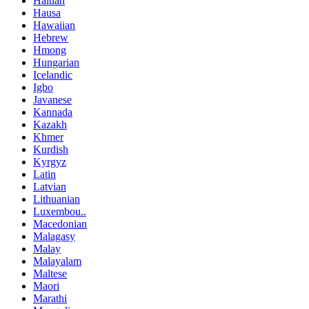
Haitian
Hausa
Hawaiian
Hebrew
Hmong
Hungarian
Icelandic
Igbo
Javanese
Kannada
Kazakh
Khmer
Kurdish
Kyrgyz
Latin
Latvian
Lithuanian
Luxembou..
Macedonian
Malagasy
Malay
Malayalam
Maltese
Maori
Marathi