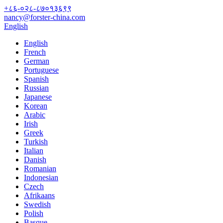
+८६-०२८-८७०१३६९९
nancy@forster-china.com
English
English
French
German
Portuguese
Spanish
Russian
Japanese
Korean
Arabic
Irish
Greek
Turkish
Italian
Danish
Romanian
Indonesian
Czech
Afrikaans
Swedish
Polish
Basque