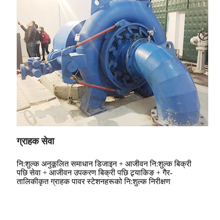
ग्राहक सेवा
नि:शुल्क अनुकूलित समाधान डिजाइन + आजीवन नि:शुल्क बिक्री
पछि सेवा + आजीवन उपकरण बिक्री पछि ट्र्याकिङ + गैर-
तालिकीकृत ग्राहक पावर स्टेशनहरूको नि:शुल्क निरीक्षण