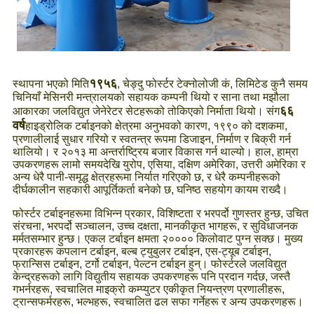
१९५६
स्थापना भएको मिति
, चेङ्दु फोर्स्टर टेक्नोलोजी कं, लिमिटेड कुनै समय
चिनियाँ मेसिनरी मन्त्रालयको सहायक कम्पनी थियो र साना तथा मझौला
६६
आकारका जलविद्युत जेनेरेटर सेटहरूको तोकिएको निर्माता थियो। संग
वर्ष
हाइड्रोलिक टर्बाइनको क्षेत्रमा अनुभवको कारण, १९९० को दशकमा,
प्रणालीलाई सुधार गरियो र स्वतन्त्र रूपमा डिजाइन, निर्माण र बिक्री गर्न
थालियो। र २०१३ मा अन्तर्राष्ट्रिय बजार विकास गर्न थाल्यो। हाल, हाम्रा
उपकरणहरू लामो समयदेखि युरोप, एसिया, दक्षिण अमेरिका, उत्तरी अमेरिका र
अन्य धेरै पानी-समृद्ध क्षेत्रहरूमा निर्यात गरिएको छ, र धेरै कम्पनीहरूको
दीर्घकालीन सहकारी आपूर्तिकर्ता बनेको छ, घनिष्ठ सहयोग कायम राख्दै।
फोर्स्टर टर्बाइनहरूमा विभिन्न प्रकार, विशिष्टता र भरपर्दो गुणस्तर हुन्छ, उचित
संरचना, भरपर्दो सञ्चालन, उच्च दक्षता, मानकीकृत भागहरू, र सुविधाजनक
मर्मतसम्भार हुन्छ। एकल टर्बाइन क्षमता २०००० किलोवाट पुग्न सक्छ। मुख्य
प्रकारहरू कपलान टर्बाइन, बल्ब ट्युबुलर टर्बाइन, एस-ट्यूब टर्बाइन,
फ्रान्सिस टर्बाइन, टर्गो टर्बाइन, पेल्टन टर्बाइन हुन्। फोर्स्टरले जलविद्युत
केन्द्रहरूको लागि विद्युतीय सहायक उपकरणहरू पनि प्रदान गर्दछ, जस्तै
गभर्नरहरू, स्वचालित माइक्रो कम्प्युटर एकीकृत नियन्त्रण प्रणालीहरू,
ट्रान्सफर्मरहरू, भल्भहरू, स्वचालित ढल सफा गर्नेहरू र अन्य उपकरणहरू।