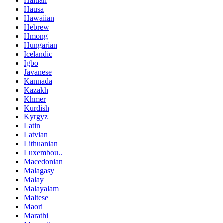
Haitian
Hausa
Hawaiian
Hebrew
Hmong
Hungarian
Icelandic
Igbo
Javanese
Kannada
Kazakh
Khmer
Kurdish
Kyrgyz
Latin
Latvian
Lithuanian
Luxembou..
Macedonian
Malagasy
Malay
Malayalam
Maltese
Maori
Marathi