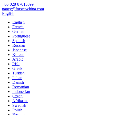
+86-028-87013699
nancy@forster-china.com
English
English
French
German
Portuguese
Spanish
Russian
Japanese
Korean
Arabic
Irish
Greek
Turkish
Italian
Danish
Romanian
Indonesian
Czech
Afrikaans
Swedish
Polish
Basque