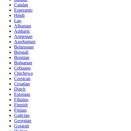
Catalan
Esperanto
Hindi
Lao
Albanian
Amharic
Armenian
Azerbaijani
Belarusian
Bengali
Bosnian
Bulgarian
Cebuano
Chichewa
Corsican
Croatian
Dutch
Estonian
Filipino
Finnish
Frisian
Galician
Georgian
Gujarati