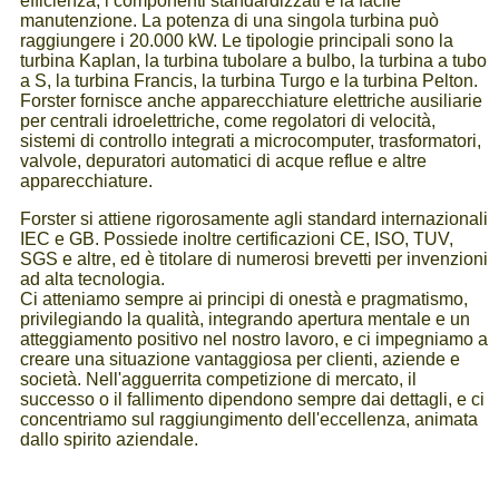
efficienza, i componenti standardizzati e la facile
manutenzione. La potenza di una singola turbina può
raggiungere i 20.000 kW. Le tipologie principali sono la
turbina Kaplan, la turbina tubolare a bulbo, la turbina a tubo
a S, la turbina Francis, la turbina Turgo e la turbina Pelton.
Forster fornisce anche apparecchiature elettriche ausiliarie
per centrali idroelettriche, come regolatori di velocità,
sistemi di controllo integrati a microcomputer, trasformatori,
valvole, depuratori automatici di acque reflue e altre
apparecchiature.
Forster si attiene rigorosamente agli standard internazionali
IEC e GB. Possiede inoltre certificazioni CE, ISO, TUV,
SGS e altre, ed è titolare di numerosi brevetti per invenzioni
ad alta tecnologia.
Ci atteniamo sempre ai principi di onestà e pragmatismo,
privilegiando la qualità, integrando apertura mentale e un
atteggiamento positivo nel nostro lavoro, e ci impegniamo a
creare una situazione vantaggiosa per clienti, aziende e
società. Nell'agguerrita competizione di mercato, il
successo o il fallimento dipendono sempre dai dettagli, e ci
concentriamo sul raggiungimento dell'eccellenza, animata
dallo spirito aziendale.