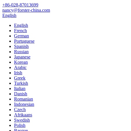
+86-028-87013699
nancy@forster-china.com
English
English
French
German
Portuguese
Spanish
Russian
Japanese
Korean
Arabic
Irish
Greek
Turkish
Italian
Danish
Romanian
Indonesian
Czech
Afrikaans
Swedish
Polish
Basque