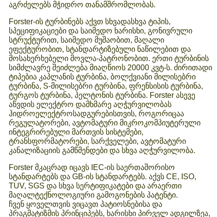
აგრძელებს მჭიდრო თანამშრომლობას.
Forster-ის ტურბინებს აქვთ სხვადასხვა ტიპის,
სპეციფიკაციები და საიმედო ხარისხი, გონივრული
სტრუქტურით, საიმედო მუშაობით, მაღალი
ეფექტურობით, სტანდარტიზებული ნაწილებით და
მოსახერხებელი მოვლა-პატრონობით. ერთი ტურბინის
სიმძლავრე შეიძლება მიაღწიოს 20000 კვტ-ს. ძირითადი
ტიპებია კაპლანის ტურბინა, ბოლქვიანი მილისებრი
ტურბინა, S-მილისებრი ტურბინა, ფრენსისის ტურბინა,
ტურგოს ტურბინა, პელტონის ტურბინა. Forster ასევე
აწვდის ელექტრო დამხმარე აღჭურვილობას
ჰიდროელექტროსადგურებისთვის, როგორიცაა
რეგულატორები, ავტომატური მიკროკომპიუტერული
ინტეგრირებული მართვის სისტემები,
ტრანსფორმატორები, სარქველები, ავტომატური
კანალიზაციის გამწმენდები და სხვა აღჭურვილობა.
Forster მკაცრად იცავს IEC-ის საერთაშორისო
სტანდარტებს და GB-ის სტანდარტებს. აქვს CE, ISO,
TUV, SGS და სხვა სერტიფიკატები და არაერთი
მაღალტექნოლოგიური გამოგონების პატენტი.
ჩვენ ყოველთვის ვიცავთ პატიოსნებისა და
პრაგმატიზმის პრინციპებს, ხარისხი პირველ ადგილზეა,