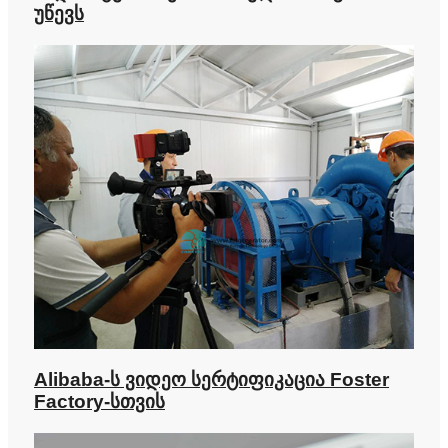
უწევს
Alibaba-ს ვიდეო სერტიფიკაცია Foster
Factory-სთვის