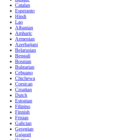
Catalan
Esperanto
Hindi
Lao
Albanian
Amharic
Armenian
Azerbaijani
Belarusian
Bengali
Bosnian
Bulgarian
Cebuano
Chichewa
Corsican
Croatian
Dutch
Estonian
Filipino
Finnish
Frisian
Galician
Georgian
Gujarati