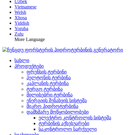
Uzbek
Vietnamese
Welsh
Xhosa
Yiddish
Yoruba
Zulu
More Language
სახლი
პროდუქტები
ფრენსის ტურბინი
პელტონის ტურბინა
კაპლანის ტურბინა
ტურგო ტურბინა
მილისებრი ტურბინა
ენერგიის შენახვის სისტემა
მიკრო ჰიდროტურბინა
დამხმარე მოწყობილობები
ელექტრო კონტროლის სისტემა
ტურბინის აქსესუარები
საკონტროლო სარქველი
სიახლეები