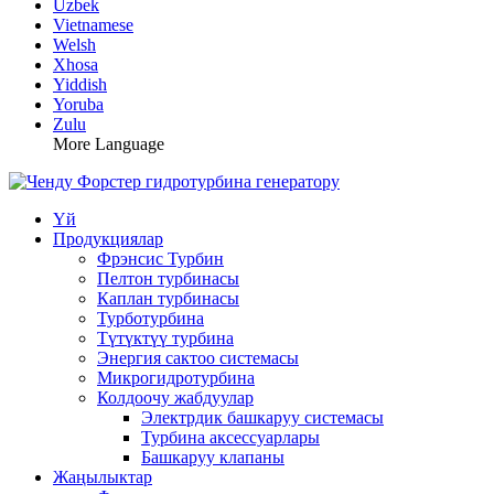
Uzbek
Vietnamese
Welsh
Xhosa
Yiddish
Yoruba
Zulu
More Language
Үй
Продукциялар
Фрэнсис Турбин
Пелтон турбинасы
Каплан турбинасы
Турботурбина
Түтүктүү турбина
Энергия сактоо системасы
Микрогидротурбина
Колдоочу жабдуулар
Электрдик башкаруу системасы
Турбина аксессуарлары
Башкаруу клапаны
Жаңылыктар