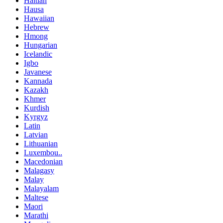
Haitian
Hausa
Hawaiian
Hebrew
Hmong
Hungarian
Icelandic
Igbo
Javanese
Kannada
Kazakh
Khmer
Kurdish
Kyrgyz
Latin
Latvian
Lithuanian
Luxembou..
Macedonian
Malagasy
Malay
Malayalam
Maltese
Maori
Marathi