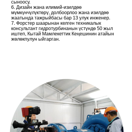
сыноосу.
6. Дизайн жана илимий-изилдөө
мүмкүнчүлүктөрү, долбоорлоо жана изилдөө
жаатында тажрыйбасы бар 13 улук инженер.
7. Форстер шаарынан келген техникалык
консультант гидротурбинанын үстүндө 50 жыл
иштеп, Кытай Мамлекеттик Кеңешинин атайын
жөлөкпулун ыйгарган.