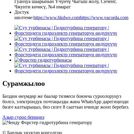
Гуанхуа шаарынын Үчүнчү Чыгыш жолу, Сиченг,
Чжунти көчөсү, №4 имарат
Достук
шилтеме:
https://www.hkdwe.com
https://www.vacorda.com
Сурамжылоо
Биздин өнүмдөр же баалар тизмеси боюнча суроолоруңуз
болсо, электрондук почтаңызды жана WhatsApp дарегиңизди
бизге калтырыңыз, биз сизге 8 сааттын ичинде жооп беребиз.
Азыр суроо бериңиз
© Бардык укуктар корголгон.