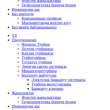
Форстер жаңылыктары
Гидроэнергетика боюнча билим
Инженердик иш
Биз жөнүндө
Компаниянын профили
Маалыматтарды жүктөп алуу
Биз менен байланышыңыз
Үй
Продукциялар
Фрэнсис Турбин
Пелтон турбинасы
Каплан турбинасы
Турботурбина
Түтүктүү турбина
Энергия сактоо системасы
Микрогидротурбина
Колдоочу жабдуулар
Электрдик башкаруу системасы
Турбина аксессуарлары
Башкаруу клапаны
Жаңылыктар
Форстер жаңылыктары
Гидроэнергетика боюнча билим
Инженердик иш