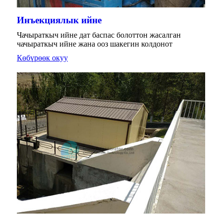
Инъекциялык ийне
Чачыраткыч ийне дат баспас болоттон жасалган
чачыраткыч ийне жана ооз шакегин колдонот
Көбүрөөк окуу