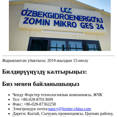
Жарыяланган убактысы: 2019-жылдын 15-июлу
Билдирүүңүздү калтырыңыз:
Биз менен байланышыңыз
Ченду Форстер технологиялык компаниясы, ЖЧК
Тел: +86-028-87013699
Факс: +86-028-87362258
Электрондук почта:
nancy@forster-china.com
Дареги: Кытай, Сычуань провинциясы, Цинъян району,