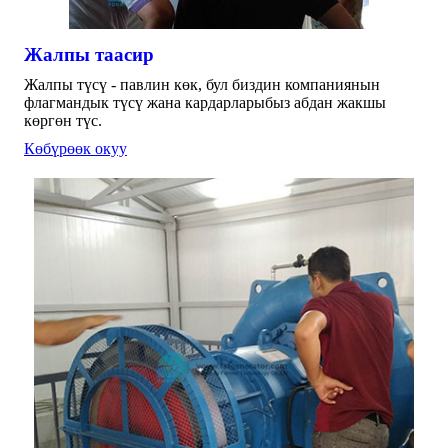
Жалпы таасир
Жалпы түсү - павлин көк, бул биздин компаниянын
флагмандык түсү жана кардарларыбыз абдан жакшы
көргөн түс.
Көбүрөөк окуу