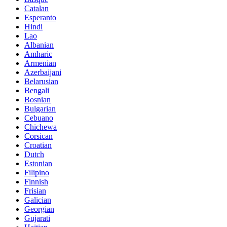
Catalan
Esperanto
Hindi
Lao
Albanian
Amharic
Armenian
Azerbaijani
Belarusian
Bengali
Bosnian
Bulgarian
Cebuano
Chichewa
Corsican
Croatian
Dutch
Estonian
Filipino
Finnish
Frisian
Galician
Georgian
Gujarati