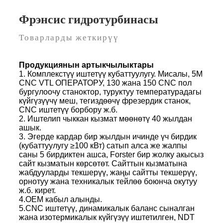
Фрэнсис гидротурбинасы
Товарларды жеткирүү
Продукциянын артыкчылыктары
1. Комплекстүү иштетүү кубаттуулугу. Мисалы, 5M
CNC VTL ОПЕРАТОРУ, 130 жана 150 CNC пол
бургулоочу станоктор, туруктуу температурадагы
күйгүзүүчү меш, тегиздөөчү фрезердик станок,
CNC иштетүү борбору ж.б.
2. Иштелип чыккан кызмат мөөнөтү 40 жылдан
ашык.
3. Эгерде кардар бир жылдын ичинде үч бирдик
(кубаттуулугу ≥100 кВт) сатып алса же жалпы
саны 5 бирдиктен ашса, Forster бир жолку акысыз
сайт кызматын көрсөтөт. Сайттын кызматына
жабдууларды текшерүү, жаңы сайтты текшерүү,
орнотуу жана техникалык тейлөө боюнча окутуу
ж.б. кирет.
4.OEM кабыл алынды.
5.CNC иштетүү, динамикалык баланс сыналган
жана изотермикалык күйгүзүү иштетилген, NDT