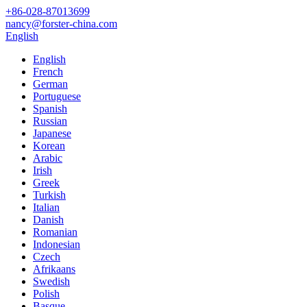
+86-028-87013699
nancy@forster-china.com
English
English
French
German
Portuguese
Spanish
Russian
Japanese
Korean
Arabic
Irish
Greek
Turkish
Italian
Danish
Romanian
Indonesian
Czech
Afrikaans
Swedish
Polish
Basque