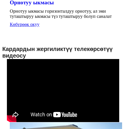
Орнотуу ыкмасы
Орнотуу ыкмасы горизонталдуу орнотуу, ал эми
туташтыруу ыкмасы түз туташтыруу болуп саналат
Көбүрөөк окуу
Кардардын жергиликтүү телекөрсөтүү
видеосу