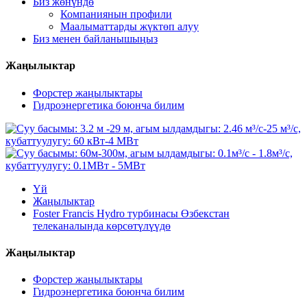
Биз жөнүндө
Компаниянын профили
Маалыматтарды жүктөп алуу
Биз менен байланышыңыз
Жаңылыктар
Форстер жаңылыктары
Гидроэнергетика боюнча билим
Үй
Жаңылыктар
Foster Francis Hydro турбинасы Өзбекстан
телеканалында көрсөтүлүүдө
Жаңылыктар
Форстер жаңылыктары
Гидроэнергетика боюнча билим