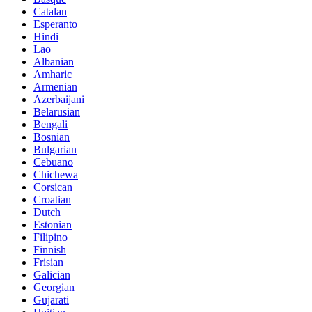
Catalan
Esperanto
Hindi
Lao
Albanian
Amharic
Armenian
Azerbaijani
Belarusian
Bengali
Bosnian
Bulgarian
Cebuano
Chichewa
Corsican
Croatian
Dutch
Estonian
Filipino
Finnish
Frisian
Galician
Georgian
Gujarati