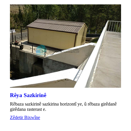
Rêya Sazkirinê
Rêbaza sazkirinê sazkirina horizontî ye, û rêbaza girêdanê
girêdana rasterast e.
Zêdetir Bixwîne