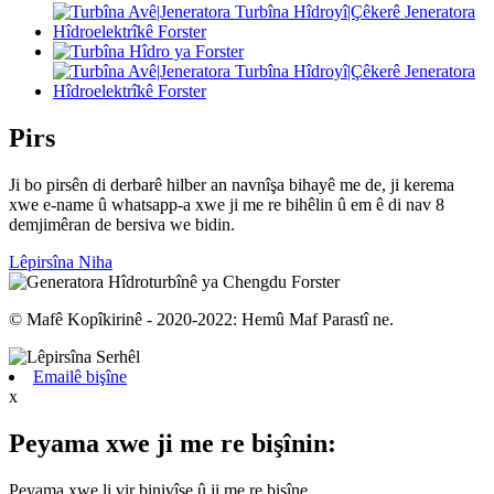
Pirs
Ji bo pirsên di derbarê hilber an navnîşa bihayê me de, ji kerema
xwe e-name û whatsapp-a xwe ji me re bihêlin û em ê di nav 8
demjimêran de bersiva we bidin.
Lêpirsîna Niha
© Mafê Kopîkirinê - 2020-2022: Hemû Maf Parastî ne.
Emailê bişîne
x
Peyama xwe ji me re bişînin:
Peyama xwe li vir binivîse û ji me re bişîne