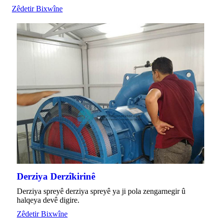
Zêdetir Bixwîne
Derziya Derzîkirinê
Derziya spreyê derziya spreyê ya ji pola zengarnegir û
halqeya devê digire.
Zêdetir Bixwîne