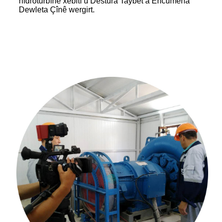
hîdroturbînê xebitî û Destûra Taybet a Encumena
Dewleta Çînê wergirt.