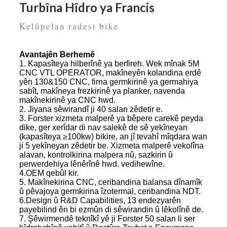
Turbîna Hîdro ya Francis
Kelûpelan radest bike
Avantajên Berhemê
1. Kapasîteya hilberînê ya berfireh. Wek mînak 5M
CNC VTL OPERATOR, makîneyên kolandina erdê
yên 130&150 CNC, firna germkirinê ya germahiya
sabît, makîneya frezkirinê ya planker, navenda
makînekirinê ya CNC hwd.
2. Jiyana sêwirandî ji 40 salan zêdetir e.
3. Forster xizmeta malperê ya bêpere carekê peyda
dike, ger xerîdar di nav salekê de sê yekîneyan
(kapasîteya ≥100kw) bikire, an jî tevahî mîqdara wan
ji 5 yekîneyan zêdetir be. Xizmeta malperê vekolîna
alavan, kontrolkirina malpera nû, sazkirin û
perwerdehiya lênêrînê hwd. vedihewîne.
4.OEM qebûl kir.
5. Makînekirina CNC, ceribandina balansa dînamîk
û pêvajoya germkirina îzotermal, ceribandina NDT.
6.Design û R&D Capabilities, 13 endezyarên
payebilind ên bi ezmûn di sêwirandin û lêkolînê de.
7. Şêwirmendê teknîkî yê ji Forster 50 salan li ser