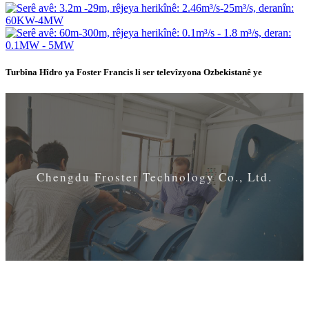
Turbîna Hîdro ya Foster Francis li ser televîzyona Ozbekistanê ye
Chengdu Froster Technology Co., Ltd.