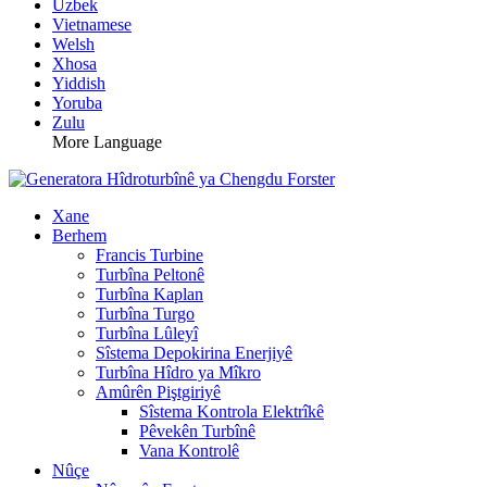
Uzbek
Vietnamese
Welsh
Xhosa
Yiddish
Yoruba
Zulu
More Language
Xane
Berhem
Francis Turbine
Turbîna Peltonê
Turbîna Kaplan
Turbîna Turgo
Turbîna Lûleyî
Sîstema Depokirina Enerjiyê
Turbîna Hîdro ya Mîkro
Amûrên Piştgiriyê
Sîstema Kontrola Elektrîkê
Pêvekên Turbînê
Vana Kontrolê
Nûçe