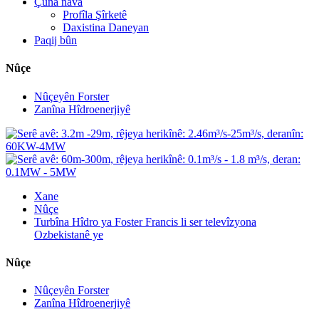
Çûna nava
Profîla Şîrketê
Daxistina Daneyan
Paqij bûn
Nûçe
Nûçeyên Forster
Zanîna Hîdroenerjiyê
Xane
Nûçe
Turbîna Hîdro ya Foster Francis li ser televîzyona
Ozbekistanê ye
Nûçe
Nûçeyên Forster
Zanîna Hîdroenerjiyê