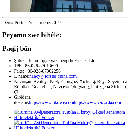
Dema Postê: 15ê Tîrmehê-2019
Peyama xwe bihêle:
Paqij bûn
Şîrketa Teknolojiyê ya Chengdu Forster, Ltd.
Têl: +86-028-87013699
Faks: +86-028-87362258
E-name:
nancy@forster-china.com
Navnîşan: Avahiya No4, Zhongtie, Xicheng, Rêya Sêyemîn a
Rojhilatê Guanghua, Navçeya Qingyang, Parêzgeha Sichuan,
Çîn
Girêdana
dostane:
https://www.hkdwe.com
https://www.vacorda.com