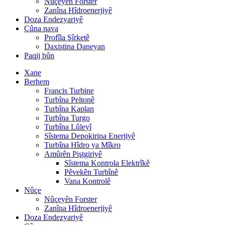
Nûçeyên Forster
Zanîna Hîdroenerjiyê
Doza Endezyariyê
Çûna nava
Profîla Şîrketê
Daxistina Daneyan
Paqij bûn
Xane
Berhem
Francis Turbine
Turbîna Peltonê
Turbîna Kaplan
Turbîna Turgo
Turbîna Lûleyî
Sîstema Depokirina Enerjiyê
Turbîna Hîdro ya Mîkro
Amûrên Piştgiriyê
Sîstema Kontrola Elektrîkê
Pêvekên Turbînê
Vana Kontrolê
Nûçe
Nûçeyên Forster
Zanîna Hîdroenerjiyê
Doza Endezyariyê