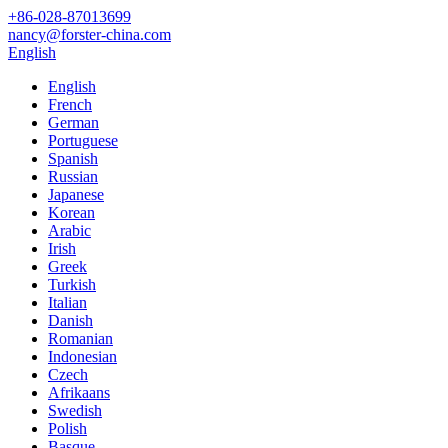
+86-028-87013699
nancy@forster-china.com
English
English
French
German
Portuguese
Spanish
Russian
Japanese
Korean
Arabic
Irish
Greek
Turkish
Italian
Danish
Romanian
Indonesian
Czech
Afrikaans
Swedish
Polish
Basque