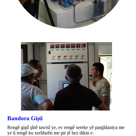
Bandora Giştî
Rengê giştî şînê tawisî ye, ev rengê sereke yê pargîdaniya me
ye û rengê ku xerîdarên me pir jê hez dikin e.