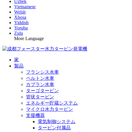
Uzbek
Vietnamese
Welsh
Xhosa
Yiddish
Yoruba
Zulu
More Language
家
製品
フランシス水車
ペルトン水車
カプラン水車
ターゴタービン
管状タービン
エネルギー貯蔵システム
マイクロ水力タービン
支援機器
電気制御システム
タービン付属品