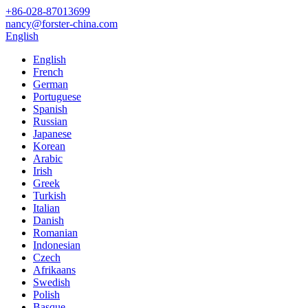
+86-028-87013699
nancy@forster-china.com
English
English
French
German
Portuguese
Spanish
Russian
Japanese
Korean
Arabic
Irish
Greek
Turkish
Italian
Danish
Romanian
Indonesian
Czech
Afrikaans
Swedish
Polish
Basque