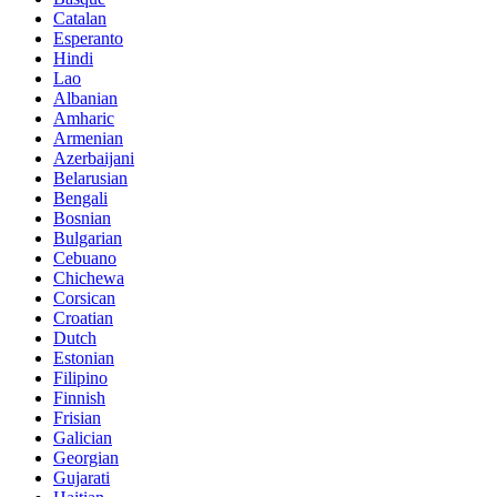
Catalan
Esperanto
Hindi
Lao
Albanian
Amharic
Armenian
Azerbaijani
Belarusian
Bengali
Bosnian
Bulgarian
Cebuano
Chichewa
Corsican
Croatian
Dutch
Estonian
Filipino
Finnish
Frisian
Galician
Georgian
Gujarati