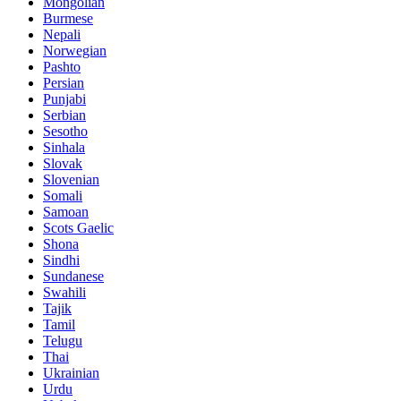
Mongolian
Burmese
Nepali
Norwegian
Pashto
Persian
Punjabi
Serbian
Sesotho
Sinhala
Slovak
Slovenian
Somali
Samoan
Scots Gaelic
Shona
Sindhi
Sundanese
Swahili
Tajik
Tamil
Telugu
Thai
Ukrainian
Urdu