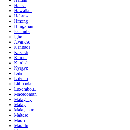
Haitian
Hausa
Hawaiian
Hebrew
Hmong
Hungarian
Icelandic
Igbo
Javanese
Kannada
Kazakh
Khmer
Kurdish
Kyrgyz
Latin
Latvian
Lithuanian
Luxembou..
Macedonian
Malagasy
Malay
Malayalam
Maltese
Maori
Marathi