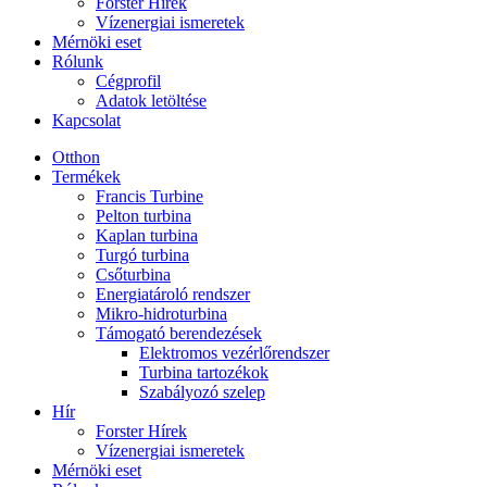
Forster Hírek
Vízenergiai ismeretek
Mérnöki eset
Rólunk
Cégprofil
Adatok letöltése
Kapcsolat
Otthon
Termékek
Francis Turbine
Pelton turbina
Kaplan turbina
Turgó turbina
Csőturbina
Energiatároló rendszer
Mikro-hidroturbina
Támogató berendezések
Elektromos vezérlőrendszer
Turbina tartozékok
Szabályozó szelep
Hír
Forster Hírek
Vízenergiai ismeretek
Mérnöki eset