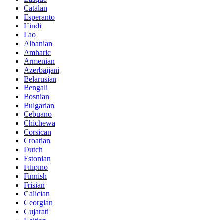
Catalan
Esperanto
Hindi
Lao
Albanian
Amharic
Armenian
Azerbaijani
Belarusian
Bengali
Bosnian
Bulgarian
Cebuano
Chichewa
Corsican
Croatian
Dutch
Estonian
Filipino
Finnish
Frisian
Galician
Georgian
Gujarati