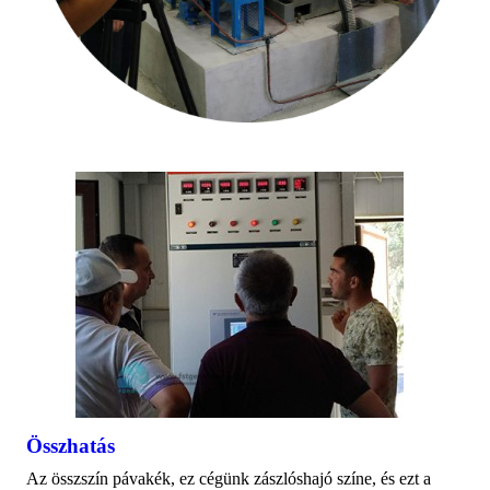
Összhatás
Az összszín pávakék, ez cégünk zászlóshajó színe, és ezt a