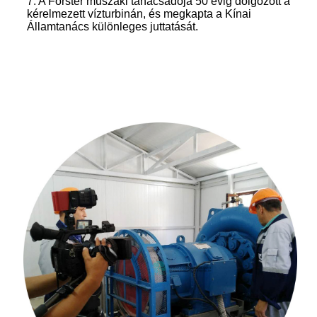
7. A Forster műszaki tanácsadója 50 évig dolgozott a
kérelmezett vízturbinán, és megkapta a Kínai
Államtanács különleges juttatását.