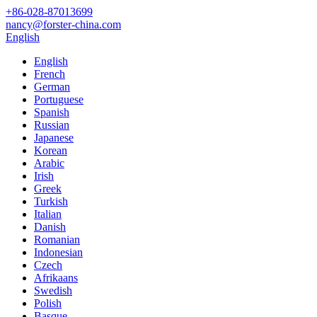
+86-028-87013699
nancy@forster-china.com
English
English
French
German
Portuguese
Spanish
Russian
Japanese
Korean
Arabic
Irish
Greek
Turkish
Italian
Danish
Romanian
Indonesian
Czech
Afrikaans
Swedish
Polish
Basque