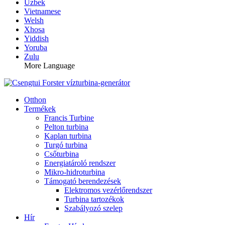
Uzbek
Vietnamese
Welsh
Xhosa
Yiddish
Yoruba
Zulu
More Language
Otthon
Termékek
Francis Turbine
Pelton turbina
Kaplan turbina
Turgó turbina
Csőturbina
Energiatároló rendszer
Mikro-hidroturbina
Támogató berendezések
Elektromos vezérlőrendszer
Turbina tartozékok
Szabályozó szelep
Hír