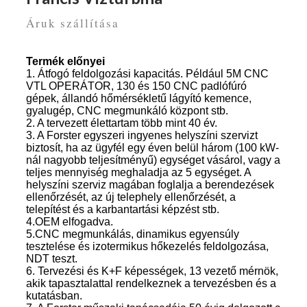
Áruk szállítása
Termék előnyei
1. Átfogó feldolgozási kapacitás. Például 5M CNC
VTL OPERÁTOR, 130 és 150 CNC padlófúró
gépek, állandó hőmérsékletű lágyító kemence,
gyalugép, CNC megmunkáló központ stb.
2. A tervezett élettartam több mint 40 év.
3. A Forster egyszeri ingyenes helyszíni szervizt
biztosít, ha az ügyfél egy éven belül három (100 kW-
nál nagyobb teljesítményű) egységet vásárol, vagy a
teljes mennyiség meghaladja az 5 egységet. A
helyszíni szerviz magában foglalja a berendezések
ellenőrzését, az új telephely ellenőrzését, a
telepítést és a karbantartási képzést stb.
4.OEM elfogadva.
5.CNC megmunkálás, dinamikus egyensúly
tesztelése és izotermikus hőkezelés feldolgozása,
NDT teszt.
6. Tervezési és K+F képességek, 13 vezető mérnök,
akik tapasztalattal rendelkeznek a tervezésben és a
kutatásban.