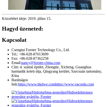
Közzététel ideje: 2019. július 15.
Hagyd üzeneted:
Kapcsolat
Csengtui Forster Technology Co., Ltd.
Tel.: +86-028-87013699
Fax: +86-028-87362258
Email:
nancy@forster-china.com
Cím: 4. számú épület, Zhongtie, Xicheng, Guanghua
harmadik keleti útja, Qingyang kerület, Szecsuán tartomány,
Kína
Barátságos
link:
https://www.hkdwe.com
https://www.vacorda.com