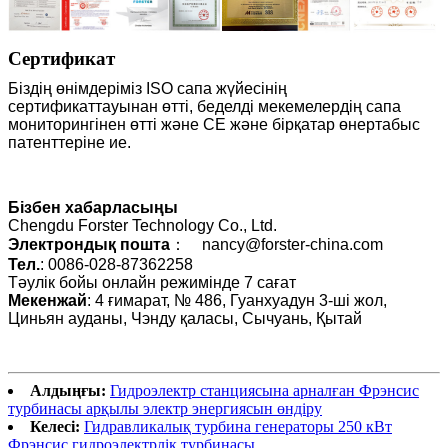
Сертификат
Біздің өнімдеріміз ISO сапа жүйесінің
сертификаттауынан өтті, беделді мекемелердің сапа
мониторингінен өтті және CE және бірқатар өнертабыс
патенттеріне ие.
Бізбен хабарласыңы
Chengdu Forster Technology Co., Ltd.
Электрондық пошта
： nancy@forster-china.com
Тел.
: 0086-028-87362258
Тәулік бойы онлайн режимінде 7 сағат
Мекенжай
: 4 ғимарат, № 486, Гуанхуадун 3-ші жол,
Циньян ауданы, Чэнду қаласы, Сычуань, Қытай
Алдыңғы:
Гидроэлектр станциясына арналған Фрэнсис
турбинасы арқылы электр энергиясын өндіру
Келесі:
Гидравликалық турбина генераторы 250 кВт
Фрэнсис гидроэлектрлік турбинасы