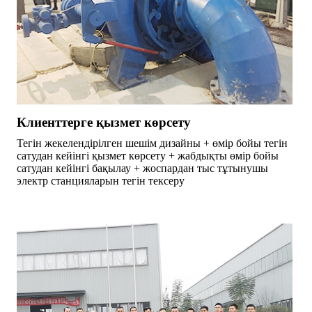
Клиенттерге қызмет көрсету
Тегін жекелендірілген шешім дизайны + өмір бойы тегін
сатудан кейінгі қызмет көрсету + жабдықты өмір бойы
сатудан кейінгі бақылау + жоспардан тыс тұтынушы
электр станцияларын тегін тексеру