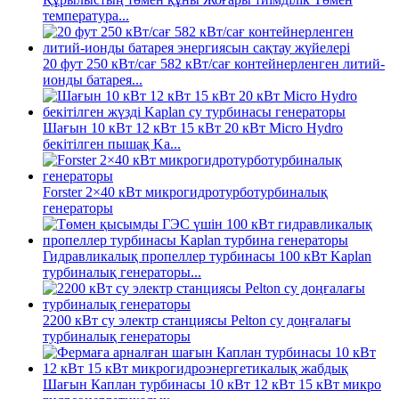
температура...
20 фут 250 кВт/сағ 582 кВт/сағ контейнерленген литий-
ионды батарея...
Шағын 10 кВт 12 кВт 15 кВт 20 кВт Micro Hydro
бекітілген пышақ Ka...
Forster 2×40 кВт микрогидротурботурбиналық
генераторы
Гидравликалық пропеллер турбинасы 100 кВт Kaplan
турбиналық генераторы...
2200 кВт су электр станциясы Pelton су доңғалағы
турбиналық генераторы
Шағын Каплан турбинасы 10 кВт 12 кВт 15 кВт микро