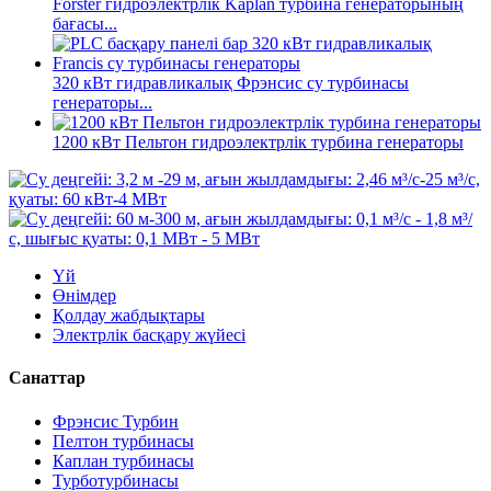
Forster гидроэлектрлік Kaplan турбина генераторының
бағасы...
320 кВт гидравликалық Фрэнсис су турбинасы
генераторы...
1200 кВт Пельтон гидроэлектрлік турбина генераторы
Үй
Өнімдер
Қолдау жабдықтары
Электрлік басқару жүйесі
Санаттар
Фрэнсис Турбин
Пелтон турбинасы
Каплан турбинасы
Турботурбинасы