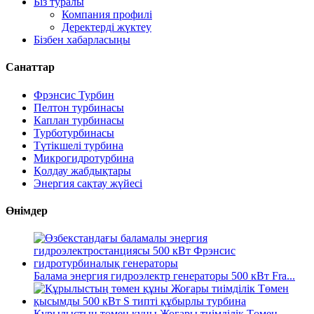
Біз туралы
Компания профилі
Деректерді жүктеу
Бізбен хабарласыңы
Санаттар
Фрэнсис Турбин
Пелтон турбинасы
Каплан турбинасы
Турботурбинасы
Түтікшелі турбина
Микрогидротурбина
Қолдау жабдықтары
Энергия сақтау жүйесі
Өнімдер
Балама энергия гидроэлектр генераторы 500 кВт Fra...
Құрылыстың төмен құны Жоғары тиімділік Төмен