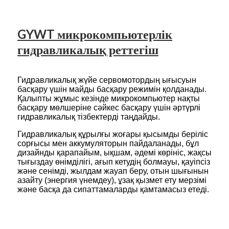
GYWT микрокомпьютерлік
гидравликалық реттегіш
Гидравликалық жүйе сервомотордың ығысуын
басқару үшін майды басқару режимін қолданады.
Қалыпты жұмыс кезінде микрокомпьютер нақты
басқару мөлшеріне сәйкес басқару үшін әртүрлі
гидравликалық тізбектерді таңдайды.
Гидравликалық құрылғы жоғары қысымды беріліс
сорғысы мен аккумуляторын пайдаланады, бұл
дизайнды қарапайым, ықшам, әдемі көрініс, жақсы
тығыздау өнімділігі, ағып кетудің болмауы, қауіпсіз
және сенімді, жылдам жауап беру, отын шығынын
азайту (энергия үнемдеу), ұзақ қызмет ету мерзімі
және басқа да сипаттамаларды қамтамасыз етеді.