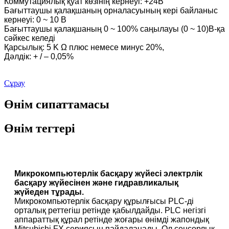
Коммутациялық қуат көзінің кернеуі: +24В
Бағыттаушы қалақшаның орналасуының кері байланыс
кернеуі: 0 ~ 10 В
Бағыттаушы қалақшаның 0 ~ 100% саңылауы (0 ~ 10)В-қа
сәйкес келеді
Қарсылық: 5 Κ Ω плюс немесе минус 20%,
Дәлдік: + / – 0,05%
Сұрау
Өнім сипаттамасы
Өнім тегтері
Микрокомпьютерлік басқару жүйесі электрлік
басқару жүйесінен және гидравликалық
жүйеден тұрады.
Микрокомпьютерлік басқару құрылғысы PLC-ді
орталық реттегіш ретінде қабылдайды. PLC негізгі
аппараттық құрал ретінде жоғары өнімді жапондық
Mitsubishi FX сериясын пайдаланады. Ол сенсорлық