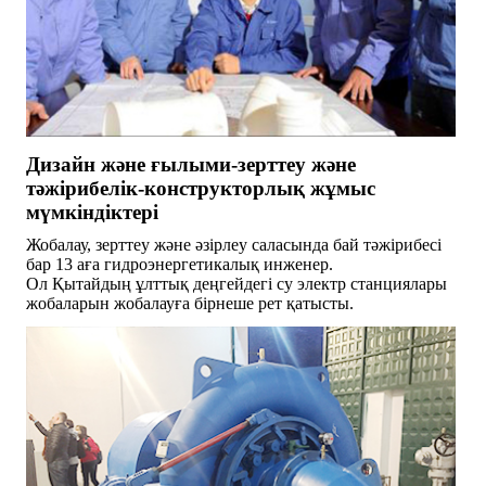
Дизайн және ғылыми-зерттеу және
тәжірибелік-конструкторлық жұмыс
мүмкіндіктері
Жобалау, зерттеу және әзірлеу саласында бай тәжірибесі
бар 13 аға гидроэнергетикалық инженер.
Ол Қытайдың ұлттық деңгейдегі су электр станциялары
жобаларын жобалауға бірнеше рет қатысты.