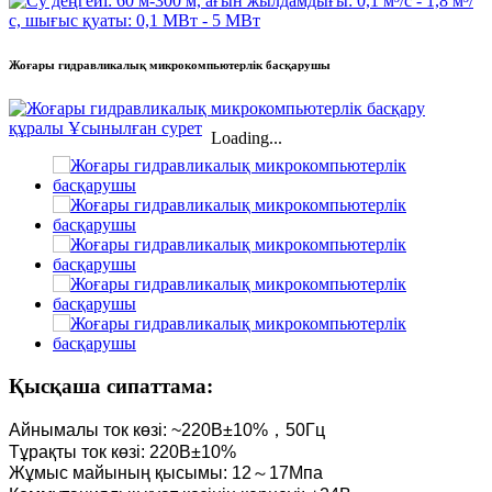
Жоғары гидравликалық микрокомпьютерлік басқарушы
Loading...
Қысқаша сипаттама:
Айнымалы ток көзі: ~220В±10%，50Гц
Тұрақты ток көзі: 220В±10%
Жұмыс майының қысымы: 12～17Мпа