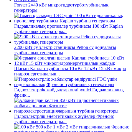
Forster 2×40 кВт микрогидротурботурбиналық
генераторы
Гидравликалық пропеллер турбинасы 100 кВт Kaplan
турбиналық генераторы...
2200 кВт су электр станциясы Pelton су доңғалағы
турбиналық генераторы
Шағын Каплан турбинасы 10 кВт 12 кВт 15 кВт микро
гидроэнергетикалық...
Гидроэлектрлік жабдықтар өндірушісі Гидравликалық
франк...
Гидроэлектрлік энергетикалық жүйелер Фрэнсис
турбиналық генераторы...