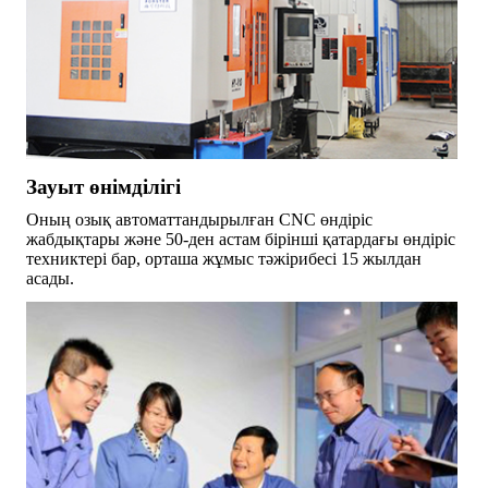
Зауыт өнімділігі
Оның озық автоматтандырылған CNC өндіріс
жабдықтары және 50-ден астам бірінші қатардағы өндіріс
техниктері бар, орташа жұмыс тәжірибесі 15 жылдан
асады.