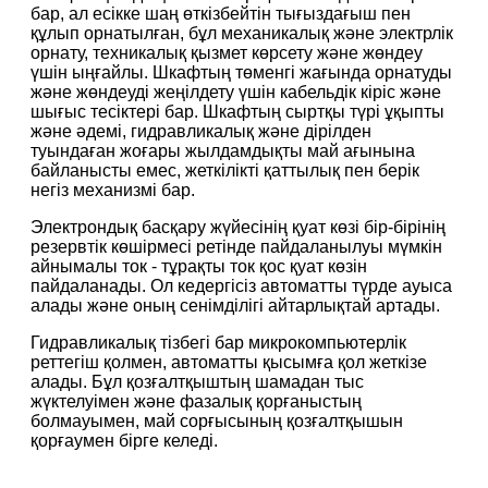
бар, ал есікке шаң өткізбейтін тығыздағыш пен
құлып орнатылған, бұл механикалық және электрлік
орнату, техникалық қызмет көрсету және жөндеу
үшін ыңғайлы. Шкафтың төменгі жағында орнатуды
және жөндеуді жеңілдету үшін кабельдік кіріс және
шығыс тесіктері бар. Шкафтың сыртқы түрі ұқыпты
және әдемі, гидравликалық және дірілден
туындаған жоғары жылдамдықты май ағынына
байланысты емес, жеткілікті қаттылық пен берік
негіз механизмі бар.
Электрондық басқару жүйесінің қуат көзі бір-бірінің
резервтік көшірмесі ретінде пайдаланылуы мүмкін
айнымалы ток - тұрақты ток қос қуат көзін
пайдаланады. Ол кедергісіз автоматты түрде ауыса
алады және оның сенімділігі айтарлықтай артады.
Гидравликалық тізбегі бар микрокомпьютерлік
реттегіш қолмен, автоматты қысымға қол жеткізе
алады. Бұл қозғалтқыштың шамадан тыс
жүктелуімен және фазалық қорғаныстың
болмауымен, май сорғысының қозғалтқышын
қорғаумен бірге келеді.