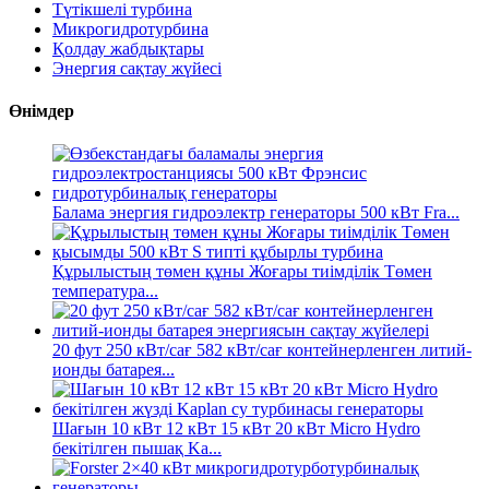
Түтікшелі турбина
Микрогидротурбина
Қолдау жабдықтары
Энергия сақтау жүйесі
Өнімдер
Балама энергия гидроэлектр генераторы 500 кВт Fra...
Құрылыстың төмен құны Жоғары тиімділік Төмен
температура...
20 фут 250 кВт/сағ 582 кВт/сағ контейнерленген литий-
ионды батарея...
Шағын 10 кВт 12 кВт 15 кВт 20 кВт Micro Hydro
бекітілген пышақ Ka...