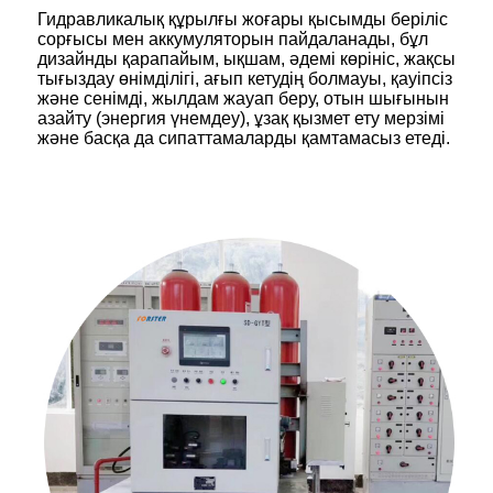
Гидравликалық құрылғы жоғары қысымды беріліс
сорғысы мен аккумуляторын пайдаланады, бұл
дизайнды қарапайым, ықшам, әдемі көрініс, жақсы
тығыздау өнімділігі, ағып кетудің болмауы, қауіпсіз
және сенімді, жылдам жауап беру, отын шығынын
азайту (энергия үнемдеу), ұзақ қызмет ету мерзімі
және басқа да сипаттамаларды қамтамасыз етеді.