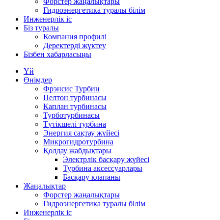
Форстер жаңалықтары
Гидроэнергетика туралы білім
Инженерлік іс
Біз туралы
Компания профилі
Деректерді жүктеу
Бізбен хабарласыңы
Үй
Өнімдер
Фрэнсис Турбин
Пелтон турбинасы
Каплан турбинасы
Турботурбинасы
Түтікшелі турбина
Энергия сақтау жүйесі
Микрогидротурбина
Қолдау жабдықтары
Электрлік басқару жүйесі
Турбина аксессуарлары
Басқару клапаны
Жаңалықтар
Форстер жаңалықтары
Гидроэнергетика туралы білім
Инженерлік іс