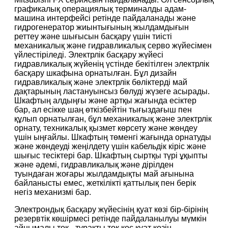
графикалық операциялық терминалды адам-
машина интерфейсі ретінде пайдаланады және
гидрогенератор жиынтығының жылдамдығын
реттеу және шығысын басқару үшін тиісті
механикалық және гидравликалық серво жүйесімен
үйлестіріледі. Электрлік басқару жүйесі
гидравликалық жүйенің үстінде бекітілген электрлік
басқару шкафына орнатылған. Бұл дизайн
гидравликалық және электрлік бөліктерді май
дақтарының ластануынсыз бөлуді жүзеге асырады.
Шкафтың алдыңғы және артқы жағында есіктер
бар, ал есікке шаң өткізбейтін тығыздағыш пен
құлып орнатылған, бұл механикалық және электрлік
орнату, техникалық қызмет көрсету және жөндеу
үшін ыңғайлы. Шкафтың төменгі жағында орнатуды
және жөндеуді жеңілдету үшін кабельдік кіріс және
шығыс тесіктері бар. Шкафтың сыртқы түрі ұқыпты
және әдемі, гидравликалық және дірілден
туындаған жоғары жылдамдықты май ағынына
байланысты емес, жеткілікті қаттылық пен берік
негіз механизмі бар.
Электрондық басқару жүйесінің қуат көзі бір-бірінің
резервтік көшірмесі ретінде пайдаланылуы мүмкін
айнымалы ток - тұрақты ток қос қуат көзін