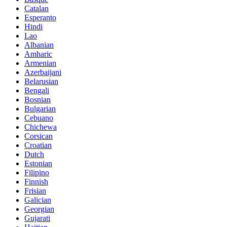
Catalan
Esperanto
Hindi
Lao
Albanian
Amharic
Armenian
Azerbaijani
Belarusian
Bengali
Bosnian
Bulgarian
Cebuano
Chichewa
Corsican
Croatian
Dutch
Estonian
Filipino
Finnish
Frisian
Galician
Georgian
Gujarati