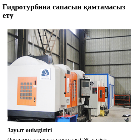
Гидротурбина сапасын қамтамасыз
ету
Зауыт өнімділігі
Оның озық автоматтандырылған CNC өндіріс