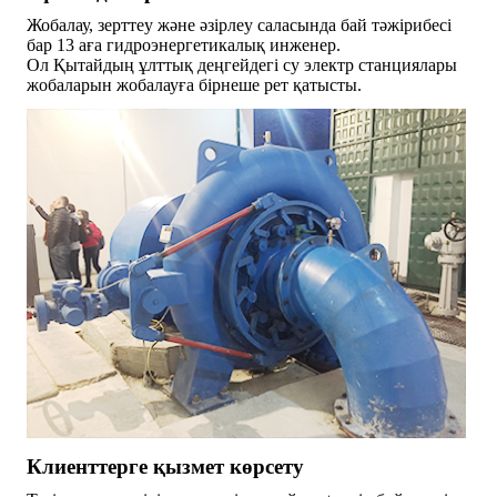
Жобалау, зерттеу және әзірлеу саласында бай тәжірибесі
бар 13 аға гидроэнергетикалық инженер.
Ол Қытайдың ұлттық деңгейдегі су электр станциялары
жобаларын жобалауға бірнеше рет қатысты.
Клиенттерге қызмет көрсету