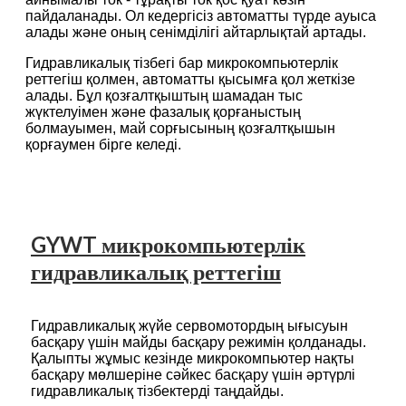
пайдаланады. Ол кедергісіз автоматты түрде ауыса
алады және оның сенімділігі айтарлықтай артады.
Гидравликалық тізбегі бар микрокомпьютерлік
реттегіш қолмен, автоматты қысымға қол жеткізе
алады. Бұл қозғалтқыштың шамадан тыс
жүктелуімен және фазалық қорғаныстың
болмауымен, май сорғысының қозғалтқышын
қорғаумен бірге келеді.
GYWT микрокомпьютерлік
гидравликалық реттегіш
Гидравликалық жүйе сервомотордың ығысуын
басқару үшін майды басқару режимін қолданады.
Қалыпты жұмыс кезінде микрокомпьютер нақты
басқару мөлшеріне сәйкес басқару үшін әртүрлі
гидравликалық тізбектерді таңдайды.