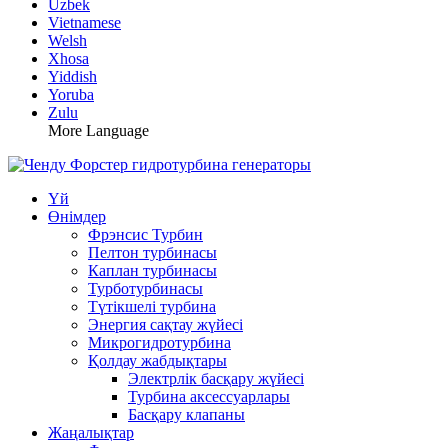
Uzbek
Vietnamese
Welsh
Xhosa
Yiddish
Yoruba
Zulu
More Language
Үй
Өнімдер
Фрэнсис Турбин
Пелтон турбинасы
Каплан турбинасы
Турботурбинасы
Түтікшелі турбина
Энергия сақтау жүйесі
Микрогидротурбина
Қолдау жабдықтары
Электрлік басқару жүйесі
Турбина аксессуарлары
Басқару клапаны
Жаңалықтар