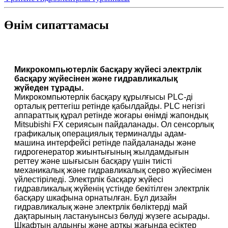
Өнім сипаттамасы
Микрокомпьютерлік басқару жүйесі электрлік
басқару жүйесінен және гидравликалық
жүйеден тұрады.
Микрокомпьютерлік басқару құрылғысы PLC-ді
орталық реттегіш ретінде қабылдайды. PLC негізгі
аппараттық құрал ретінде жоғары өнімді жапондық
Mitsubishi FX сериясын пайдаланады. Ол сенсорлық
графикалық операциялық терминалды адам-
машина интерфейсі ретінде пайдаланады және
гидрогенератор жиынтығының жылдамдығын
реттеу және шығысын басқару үшін тиісті
механикалық және гидравликалық серво жүйесімен
үйлестіріледі. Электрлік басқару жүйесі
гидравликалық жүйенің үстінде бекітілген электрлік
басқару шкафына орнатылған. Бұл дизайн
гидравликалық және электрлік бөліктерді май
дақтарының ластануынсыз бөлуді жүзеге асырады.
Шкафтың алдыңғы және артқы жағында есіктер