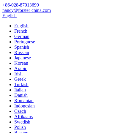
+86-028-87013699
nancy@forster-china.com
English
English
French
German
Portuguese
Spanish
Russian
Japanese
Korean
Arabic
Irish
Greek
Turkish
Italian
Danish
Romanian
Indonesian
Czech
Afrikaans
Swedish
Polish
Basque