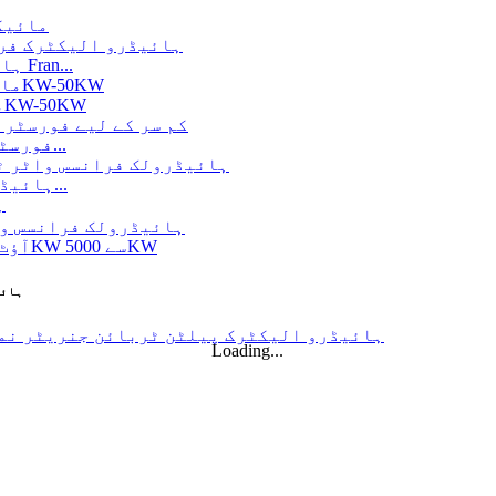
فورسٹر 
ہائیڈرولک ٹربائن جنریٹر 250KW ہائیڈرو الیکٹرک Fran...
مائیکرو ٹرگو ٹربائن منی ہائیڈرو پاور سلوشن 20KW-50KW
فورسٹر ہائیڈرو الیکٹرک کپلان ٹربائن جنریٹر کی قیمت...
320KW ہائیڈرولک فرانسس واٹر ٹربائن جنریٹر کے ساتھ...
متبادل توانائی ہائیڈرو الیکٹرک جنریٹر 500KW فرا...
سٹینلیس
20ft 250KWh 582KWh کنٹینرائزڈ لیتھیم آئن بیٹری...
Loading...
چھوٹا 1KW 3KW 5KW مائیکرو ہائیڈرو فکسڈ بلیڈ کپلان ٹور...
فورسٹر 
ہائیڈرولک پروپیلر ٹربائن 100kW کپلان ٹربائن جنرل...