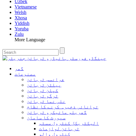
Uzbek
Vietnamese
Welsh
Xhosa
Yiddish
Yoruba
Zulu
More Language
گھر
مصنوعات
فرانسس ٹربائن
پیلٹن ٹربائن
کپلن ٹربائن
ٹرگو ٹربائن
نلی نما ٹربائن
توانائی ذخیرہ کرنے کا نظام
گھریلو مائیکرو ٹربائن
سپورٹ کا سامان
الیکٹریکل کنٹرول سسٹم
ٹربائن لوازمات
کنٹرول والو