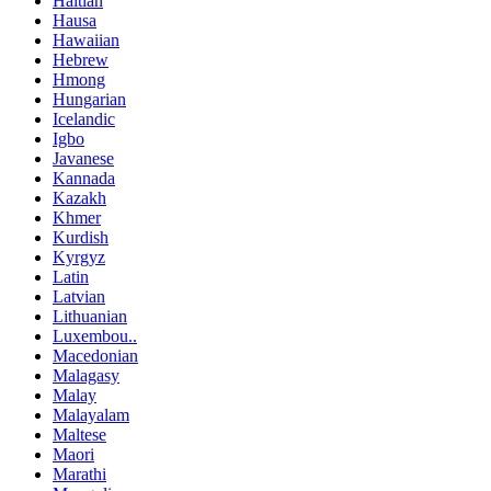
Haitian
Hausa
Hawaiian
Hebrew
Hmong
Hungarian
Icelandic
Igbo
Javanese
Kannada
Kazakh
Khmer
Kurdish
Kyrgyz
Latin
Latvian
Lithuanian
Luxembou..
Macedonian
Malagasy
Malay
Malayalam
Maltese
Maori
Marathi