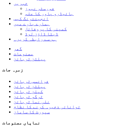
خبریں
فورسٹر نیوز
ہائیڈرو پاور کا علم
انجینئرنگ کیس
ہمارے بارے میں
کمپنی کا پروفائل
ڈیٹا ڈاؤن لوڈ
ہم سے رابطہ کریں۔
گھر
مصنوعات
پیلٹن ٹربائن
زمرہ جات
فرانسس ٹربائن
پیلٹن ٹربائن
کپلن ٹربائن
ٹرگو ٹربائن
نلی نما ٹربائن
کم سول تعمیراتی لاگت اعلی کارکردگی کم ہی...
توانائی ذخیرہ کرنے کا نظام
سپورٹ کا سامان
نمایاں مصنوعات