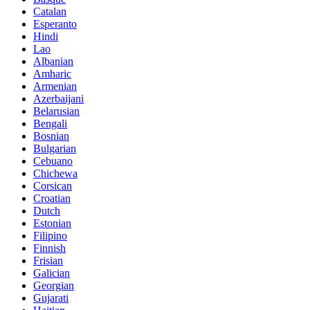
Catalan
Esperanto
Hindi
Lao
Albanian
Amharic
Armenian
Azerbaijani
Belarusian
Bengali
Bosnian
Bulgarian
Cebuano
Chichewa
Corsican
Croatian
Dutch
Estonian
Filipino
Finnish
Frisian
Galician
Georgian
Gujarati