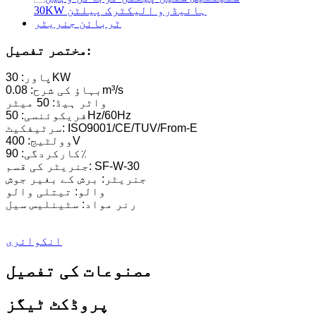
 ہائیڈرو پاور پیلٹن واٹر وہیل ٹربائن جنریٹر
مختصر تفصیل:
پاور: 30KW
بہاؤ کی شرح: 0.08m³/s
واٹر ہیڈ: 50 میٹر
فریکوئنسی: 50Hz/60Hz
سرٹیفکیٹ: ISO9001/CE/TUV/From-E
وولٹیج: 400V
کارکردگی: 90٪
جنریٹر کی قسم: SF-W-30
جنریٹر: برش کے بغیر جوش
والو: تیتلی والو
رنر مواد: سٹینلیس سیل
1200KW ہائیڈرو الیکٹرک پیلٹن ٹربائن جنریٹر
انکوائری
مصنوعات کی تفصیل
کم سول تعمیراتی لاگت اعلی کارکردگی کم ہی...
پروڈکٹ ٹیگز