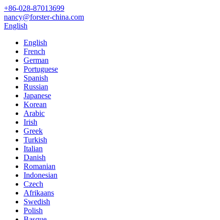
+86-028-87013699
nancy@forster-china.com
English
English
French
German
Portuguese
Spanish
Russian
Japanese
Korean
Arabic
Irish
Greek
Turkish
Italian
Danish
Romanian
Indonesian
Czech
Afrikaans
Swedish
Polish
Basque