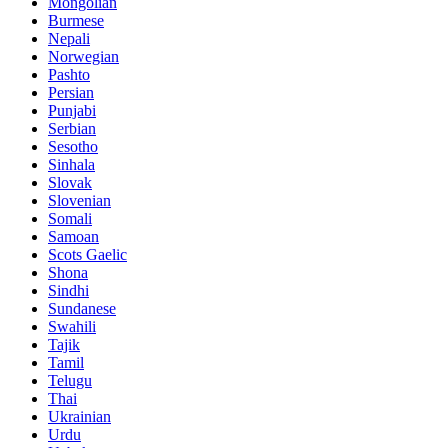
Mongolian
Burmese
Nepali
Norwegian
Pashto
Persian
Punjabi
Serbian
Sesotho
Sinhala
Slovak
Slovenian
Somali
Samoan
Scots Gaelic
Shona
Sindhi
Sundanese
Swahili
Tajik
Tamil
Telugu
Thai
Ukrainian
Urdu