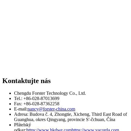
Kontaktujte nás
Chengdu Forster Technology Co., Ltd.
Tel.: +86-028-87013699
Fax: +86-028-87362258
E-mail:
nancy@forster-china.com
Adresa: Budova č. 4, Zhongtie, Xicheng, Third East Road of
Guanghua, okres Qingyang, provincie S'-čchuan, Čína
Přátelský
odkaz:
https://www.hkdwe.com
https://www.vacorda.com