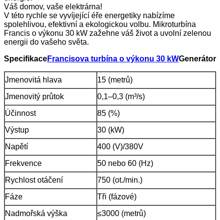
Váš domov, vaše elektrárna!
V této rychle se vyvíjející éře energetiky nabízíme
spolehlivou, efektivní a ekologickou volbu. Mikroturbína
Francis o výkonu 30 kW zažehne váš život a uvolní zelenou
energii do vašeho světa.
Specifikace
Francisova turbína o výkonu 30 kW
Generátor
Jmenovitá hlava
15 (metrů)
Jmenovitý průtok
0,1–0,3 (m³/s)
Účinnost
85 (%)
Výstup
30 (kW)
Napětí
400 (V)/380V
Frekvence
50 nebo 60 (Hz)
Rychlost otáčení
750 (ot./min.)
Fáze
Tři (fázové)
Nadmořská výška
≤3000 (metrů)