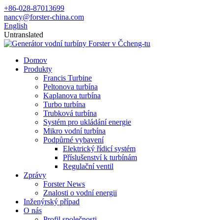
+86-028-87013699
nancy@forster-china.com
English
Untranslated
Domov
Produkty
Francis Turbine
Peltonova turbína
Kaplanova turbína
Turbo turbína
Trubková turbína
Systém pro ukládání energie
Mikro vodní turbína
Podpůrné vybavení
Elektrický řídicí systém
Příslušenství k turbínám
Regulační ventil
Zprávy
Forster News
Znalosti o vodní energii
Inženýrský případ
O nás
Profil společnosti