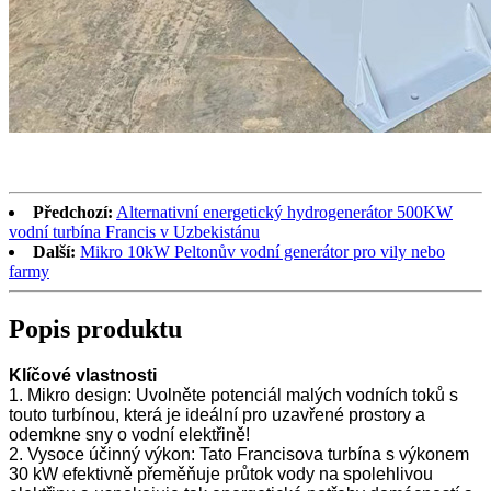
Předchozí:
Alternativní energetický hydrogenerátor 500KW
vodní turbína Francis v Uzbekistánu
Další:
Mikro 10kW Peltonův vodní generátor pro vily nebo
farmy
Popis produktu
Klíčové vlastnosti
1. Mikro design: Uvolněte potenciál malých vodních toků s
touto turbínou, která je ideální pro uzavřené prostory a
odemkne sny o vodní elektřině!
2. Vysoce účinný výkon: Tato Francisova turbína s výkonem
30 kW efektivně přeměňuje průtok vody na spolehlivou