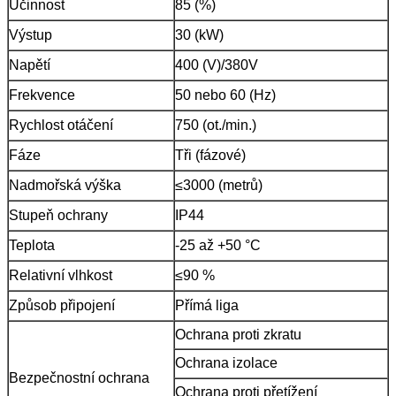
Účinnost
85 (%)
Výstup
30 (kW)
Napětí
400 (V)/380V
Frekvence
50 nebo 60 (Hz)
Rychlost otáčení
750 (ot./min.)
Fáze
Tři (fázové)
Nadmořská výška
≤3000 (metrů)
Stupeň ochrany
IP44
Teplota
-25 až +50 °C
Relativní vlhkost
≤90 %
Způsob připojení
Přímá liga
Ochrana proti zkratu
Ochrana izolace
Bezpečnostní ochrana
Ochrana proti přetížení