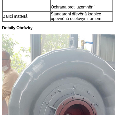
Ochrana proti uzemnění
Standardní dřevěná krabice
Balicí materiál
upevněná ocelovým rámem
Detaily Obrázky