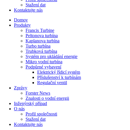
Stažení dat
Kontaktujte nás
Domov
Produkty
Francis Turbine
Peltonova turbína
Kaplanova turbína
Turbo turbína
Trubková turbína
Systém pro ukládání energie
Mikro vodní turbína
Podpůrné vybavení
Elektrický řídicí systém
Příslušenství k turbínám
Regulační ventil
Zprávy
Forster News
Znalosti o vodní energii
Inženýrský případ
O nás
Profil společnosti
Stažení dat
Kontaktujte nás