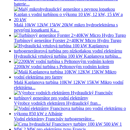
baterie...
Malá 10kW 12kW 15kW 20kW mikro hydroelektrárna s
pevnými lopatkami Ka...
Turbínový generátor Forster 2×40KW Micro Hydro Turgo
Hydraulická vrtulová turbína 100 kW Kaplanova turbína...
2200kW vodní turbína s Peltonovým vodním kolem
Malá Kaplanova turbína 10KW 12KW 15KW Mikro vodní
elektrárna...
Výrobce vodních elektráren Hydraulický fran...
Vodní elektrárny Francisův turbogenerátor...