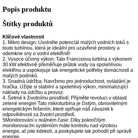
Popis produktu
Štítky produktů
Klíčové vlastnosti
1. Mikro design: Uvolněte potenciál malých vodních toků s
touto turbínou, která je ideální pro uzavřené prostory a
odemkne sny o vodní elektřině!
2. Vysoce účinný výkon: Tato Francisova turbína s výkonem
30 kW efektivně přeměňuje průtok vody na spolehlivou
elektřinu a uspokojuje tak energetické potřeby domácností a
malých podniků.
3. Snadná údržba: Navrženo pro jednoduchost, ovládání je
hračka. Užijte si stabilní a spolehlivý výkon, minimalizující
náklady na údržbu a provoz.
4. Šetrné k životnímu prostředí: Přijměte revoluci v oblasti
zelené energie! Tato mikroturbína je čistým, obnovitelným
energetickým řešením, které splňuje náš závazek k
odpovědnosti za životní prostředí.
5Monitorování v reálném čase: Díky pokročilým
monitorovacím systémům máte kontrolu nad výrobou
energie, ať jste kdekoli, a poskytujete tak pohodlí při správě
energie.