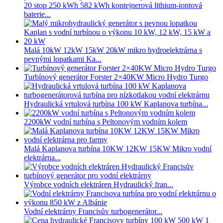
20 stop 250 kWh 582 kWh kontejnerová lithium-iontová
baterie...
Malá 10kW 12kW 15kW 20kW mikro hydroelektrárna s
pevnými lopatkami Ka...
Turbínový generátor Forster 2×40KW Micro Hydro Turgo
Hydraulická vrtulová turbína 100 kW Kaplanova turbína...
2200kW vodní turbína s Peltonovým vodním kolem
Malá Kaplanova turbína 10KW 12KW 15KW Mikro vodní
elektrárna...
Výrobce vodních elektráren Hydraulický fran...
Vodní elektrárny Francisův turbogenerátor...