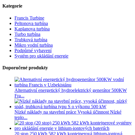
Kategorie
Francis Turbine
Peltonova turbína
Kaplanova turbína
Turbo turbína
Trubková turbína
Mikro vodní turbína
Podpůrné vybavení
Systém pro ukládání energie
Doporučené produkty
Alternativní energetický hydroelektrický generátor 500KW
Fra...
Nízké náklady na stavební práce Vysoká účinnost Nízké
teplo...
20 stop 250 kWh 582 kWh kontejnerová lithium-iontová