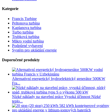
Kategorie
Francis Turbine
Peltonova turbína
Kaplanova turbína
Turbo turbína
Trubková turbína
Mikro vodní turbína
Podpůrné vybavení
Systém pro ukládání energie
Doporučené produkty
Alternativní energetický hydroelektrický generátor 500KW
Fra...
Nízké náklady na stavební práce Vysoká účinnost Nízké
teplo...