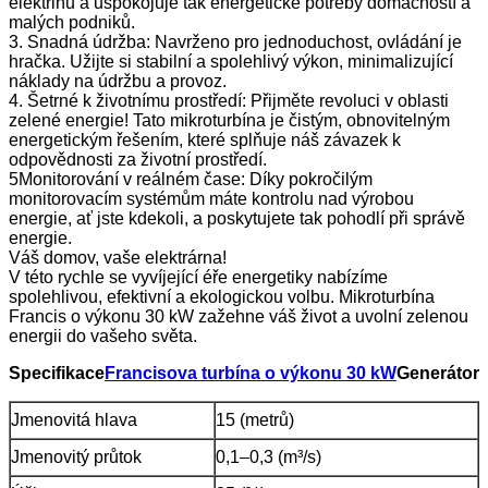
elektřinu a uspokojuje tak energetické potřeby domácností a
malých podniků.
3. Snadná údržba: Navrženo pro jednoduchost, ovládání je
hračka. Užijte si stabilní a spolehlivý výkon, minimalizující
náklady na údržbu a provoz.
4. Šetrné k životnímu prostředí: Přijměte revoluci v oblasti
zelené energie! Tato mikroturbína je čistým, obnovitelným
energetickým řešením, které splňuje náš závazek k
odpovědnosti za životní prostředí.
5Monitorování v reálném čase: Díky pokročilým
monitorovacím systémům máte kontrolu nad výrobou
energie, ať jste kdekoli, a poskytujete tak pohodlí při správě
energie.
Váš domov, vaše elektrárna!
V této rychle se vyvíjející éře energetiky nabízíme
spolehlivou, efektivní a ekologickou volbu. Mikroturbína
Francis o výkonu 30 kW zažehne váš život a uvolní zelenou
energii do vašeho světa.
Specifikace
Francisova turbína o výkonu 30 kW
Generátor
Jmenovitá hlava
15 (metrů)
Jmenovitý průtok
0,1–0,3 (m³/s)