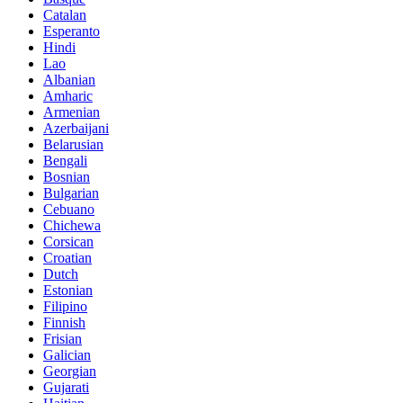
Catalan
Esperanto
Hindi
Lao
Albanian
Amharic
Armenian
Azerbaijani
Belarusian
Bengali
Bosnian
Bulgarian
Cebuano
Chichewa
Corsican
Croatian
Dutch
Estonian
Filipino
Finnish
Frisian
Galician
Georgian
Gujarati