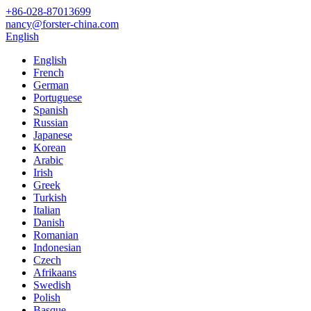
+86-028-87013699
nancy@forster-china.com
English
English
French
German
Portuguese
Spanish
Russian
Japanese
Korean
Arabic
Irish
Greek
Turkish
Italian
Danish
Romanian
Indonesian
Czech
Afrikaans
Swedish
Polish
Basque