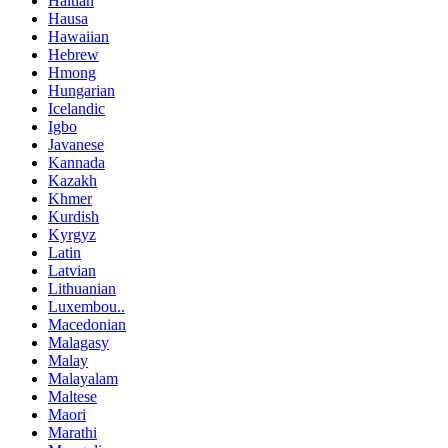
Haitian
Hausa
Hawaiian
Hebrew
Hmong
Hungarian
Icelandic
Igbo
Javanese
Kannada
Kazakh
Khmer
Kurdish
Kyrgyz
Latin
Latvian
Lithuanian
Luxembou..
Macedonian
Malagasy
Malay
Malayalam
Maltese
Maori
Marathi