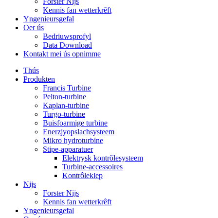
Forster Nijs
Kennis fan wetterkrêft
Yngenieursgefal
Oer ús
Bedriuwsprofyl
Data Download
Kontakt mei ús opnimme
Thús
Produkten
Francis Turbine
Pelton-turbine
Kaplan-turbine
Turgo-turbine
Buisfoarmige turbine
Enerzjyopslachsysteem
Mikro hydroturbine
Stipe-apparatuer
Elektrysk kontrôlesysteem
Turbine-accessoires
Kontrôleklep
Nijs
Forster Nijs
Kennis fan wetterkrêft
Yngenieursgefal