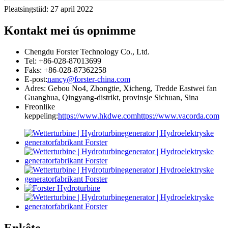
Pleatsingstiid: 27 april 2022
Kontakt mei ús opnimme
Chengdu Forster Technology Co., Ltd.
Tel: +86-028-87013699
Faks: +86-028-87362258
E-post:
nancy@forster-china.com
Adres: Gebou No4, Zhongtie, Xicheng, Tredde Eastwei fan
Guanghua, Qingyang-distrikt, provinsje Sichuan, Sina
Freonlike
keppeling:
https://www.hkdwe.com
https://www.vacorda.com