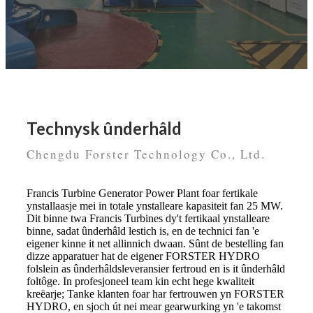
Technysk ûnderhâld
Chengdu Forster Technology Co., Ltd.
Francis Turbine Generator Power Plant foar fertikale
ynstallaasje mei in totale ynstalleare kapasiteit fan 25 MW.
Dit binne twa Francis Turbines dy't fertikaal ynstalleare
binne, sadat ûnderhâld lestich is, en de technici fan 'e
eigener kinne it net allinnich dwaan. Sûnt de bestelling fan
dizze apparatuer hat de eigener FORSTER HYDRO
folslein as ûnderhâldsleveransier fertroud en is it ûnderhâld
foltôge. In profesjoneel team kin echt hege kwaliteit
kreëarje; Tanke klanten foar har fertrouwen yn FORSTER
HYDRO, en sjoch út nei mear gearwurking yn 'e takomst