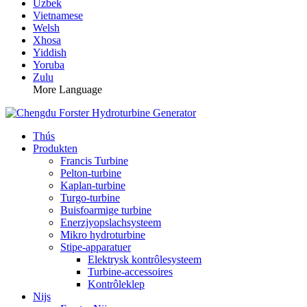
Uzbek
Vietnamese
Welsh
Xhosa
Yiddish
Yoruba
Zulu
More Language
Thús
Produkten
Francis Turbine
Pelton-turbine
Kaplan-turbine
Turgo-turbine
Buisfoarmige turbine
Enerzjyopslachsysteem
Mikro hydroturbine
Stipe-apparatuer
Elektrysk kontrôlesysteem
Turbine-accessoires
Kontrôleklep
Nijs