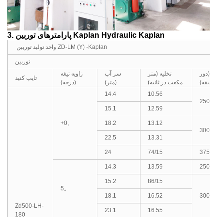
3. پارامترهای توربین Kaplan Hydraulic Kaplan
واحد تولید توربین ZD-LM (Y) -Kaplan
توربین
 (دور
تخلیه (متر
سر آب
زاویه تیغه
تایپ کنید
 دقیقه)
مکعب در ثانیه)
(متر)
(درجه)
14.4
10.56
250
15.1
12.59
+0。
18.2
13.12
300
22.5
13.31
24
74/15
375
14.3
13.59
250
15.2
86/15
5
。
18.1
16.52
300
Zd500-LH-
23.1
16.55
180