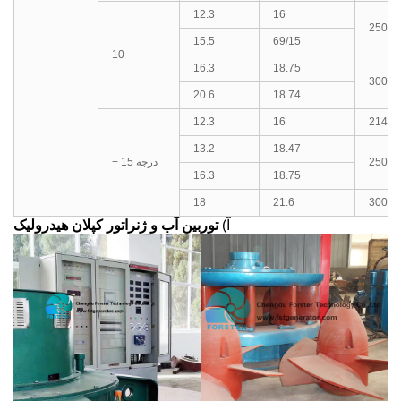
12.3
16
250
15.5
69/15
10
16.3
18.75
300
20.6
18.74
12.3
16
214.3
13.2
18.47
250
+ 15 درجه
16.3
18.75
18
21.6
300
آ)
توربین آب و ژنراتور کپلان هیدرولیک