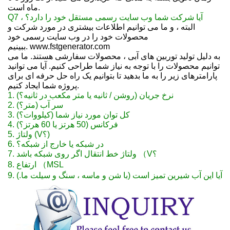
ماه است.
Q7 ، آیا شرکت شما وب سایت رسمی مستقل خود را دارد؟
البته ، و ما می توانیم اطلاعات بیشتری در مورد شرکت و
محصولات خود را در وب سایت رسمی خود
www.fstgenerator.com
ببینیم.
به دلیل تولید توربین های آبی ، محصولات سفارشی هستند. ما می
توانیم محصولات را با توجه به نیاز شما طراحی کنیم. آیا می توانید
پارامترهای زیر را به ما بدهید تا بتوانیم یک راه حل حرفه ای برای
پروژه شما ایجاد کنیم.
1. نرخ جریان (روشن / ثانیه یا متر مکعب در ثانیه؟)
2. سر آب (متر؟)
3. کل توان مورد نیاز شما (کیلووات؟)
4. فرکانس (50 هرتز یا 60 هرتز؟)
5. ولتاژ (V؟)
6. در شبکه یا خارج از شبکه؟
7. ولتاژ خط انتقال اگر روی شبکه باشد （V؟
8. ارتفاع （MSL
9. آیا این آب شیرین تمیز است (با شن و ماسه ، سنگ و سیلت ما.)