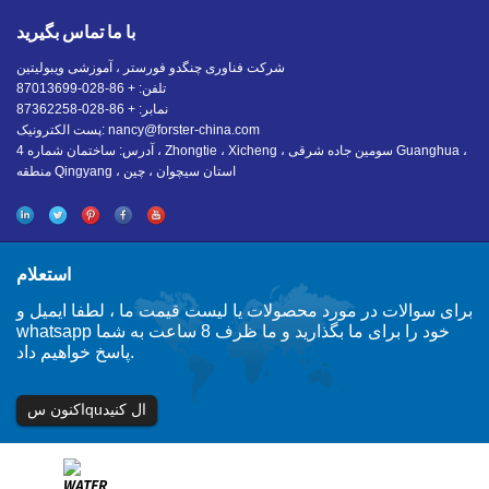
با ما تماس بگیرید
شرکت فناوری چنگدو فورستر ، آموزشی ویبولیتین
تلفن: + 86-028-87013699
نمابر: + 86-028-87362258
nancy@forster-china.com
پست الکترونیک:
آدرس: ساختمان شماره 4 ، Zhongtie ، Xicheng ، سومین جاده شرقی Guanghua ،
منطقه Qingyang ، استان سیچوان ، چین
استعلام
برای سوالات در مورد محصولات یا لیست قیمت ما ، لطفا ایمیل و
whatsapp خود را برای ما بگذارید و ما ظرف 8 ساعت به شما
پاسخ خواهیم داد.
اکنون سquال کنید