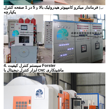
فرماندار میکرو کامپیوتر هیدرولیک بالا
و
5 در 1 صفحه کنترل
ب)
یکپارچه
4. سیستم کنترل کیفیت Forster
ماشینکاری
ابزار کنترل دیجیتال با
CNC