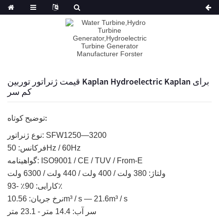
قیمت ژنراتور توربین Kaplan Hydroelectric Kaplan برای
کم سر
توضیح کوتاه:
نوع ژنراتور: SFW1250—3200
فرکانس: 50Hz / 60Hz
گواهینامه: ISO9001 / CE / TUV / From-E
ولتاژ: 380 ولت / 400 ولت / 440 ولت / 6300 ولت
کارایی: 90٪ -93٪
نرخ جریان: 10.56m³ / s — 21.6m³ / s
سر آب: 14.4 متر - 23.1 متر