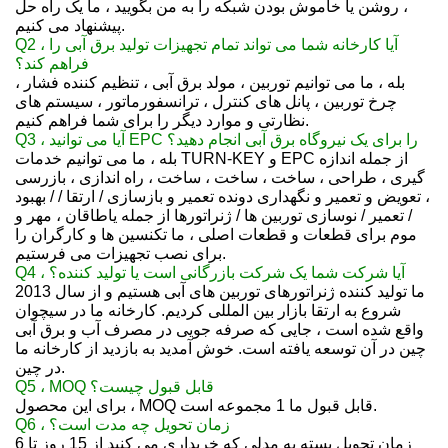
، روشن یا خاموش بودن شبکه را به من بگویید ، ما یک راه حل
پیشنهاد می کنیم.
Q2 ، آیا کارخانه شما می تواند تمام تجهیزات تولید برق آبی را
فراهم کند؟
بله ، ما می توانیم توربین ، مولد برق آبی ، تنظیم کننده فشار ،
چرخ توربین ، پانل های کنترل ، ترانسفورماتور ، سیستم های
نظارتی و موارد دیگر را برای شما فراهم کنیم.
Q3 ، آیا می توانید EPC را برای یک نیروگاه برق آبی انجام دهید؟
بله ، ما می توانیم خدمات TURN-KEY و EPC از جمله اندازه
گیری ، طراحی ، ساخت ، ساخت ، ساخت ، راه اندازی ، بازرسی
، تعویض و تعمیر و نگهداری دونده تعمیر و بازسازی / ارتقا / / بهبود
/ تعمیر / نوسازی توربین ها / ژنراتورها از جمله یاطاقان ، مهر و
موم برای قطعات و قطعات اصلی ، ما تکنسین ها و کارگران را
برای نصب تجهیزات می فرستیم.
Q4 ، آیا شرکت شما یک شرکت بازرگانی است یا تولید کننده؟
ما تولید کننده ژنراتورهای توربین های آبی هستیم و از سال 2013
شروع به ارتقا بازار بین المللی کردیم. کارخانه ما در سیچوان
واقع شده است ، جایی که صرفه جویی در مصرف آب و برق آبی
چین در آن توسعه یافته است. خوش آمدید به بازدید از کارخانه ما
در چین.
Q5 ، MOQ قابل قبول چیست؟
برای این محصول ، MOQ قابل قبول ما 1 مجموعه است.
Q6 ، زمان تحویل چه مدت است؟
زمان تحویل بسته به مدلی که خریداری می کنید از 15 روز تا 6