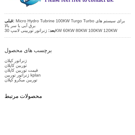
Micro Hydro Tubrine 100KW Turgo Turbo برای سیستم های
قبلی:
برق آبی با سر بالا
ژنراتور توربینی لامپ 30KW 60KW 80KW 100KW 120KW
بعد:
برچسب های محصول
ژنراتور کپلان
توربین کاپلان
قیمت توربین کاپلان
ژنراتور توربین kplan
توربین میکرو کپلان
محصولات مرتبط