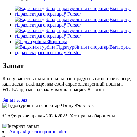
Запыт
Калі ў вас ёсць пытанні па нашай прадукцыі або прайс-лісце,
калі ласка, пакіньце нам свой адрас электроннай пошты і
WhatsApp, і мы адкажам вам на працягу 8 гадзін.
Запыт зараз
© Аўтарскае права - 2020-2022: Усе правы абаронены.
Адправіць электронны ліст