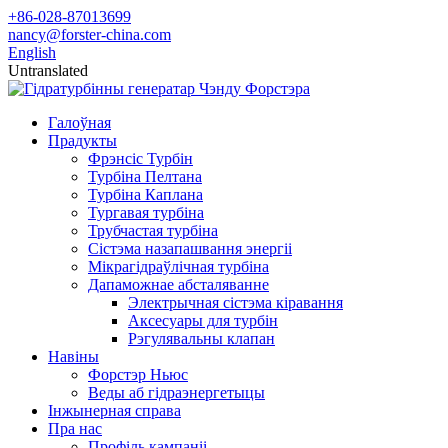
+86-028-87013699
nancy@forster-china.com
English
Untranslated
Галоўная
Прадукты
Фрэнсіс Турбін
Турбіна Пелтана
Турбіна Каплана
Тургавая турбіна
Трубчастая турбіна
Сістэма назапашвання энергіі
Мікрагідраўлічная турбіна
Дапаможнае абсталяванне
Электрычная сістэма кіравання
Аксесуары для турбін
Рэгулявальны клапан
Навіны
Форстэр Ньюс
Веды аб гідраэнергетыцы
Інжынерная справа
Пра нас
Профіль кампаніі