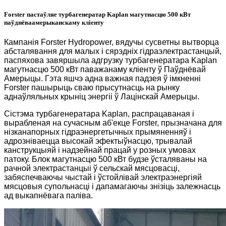
Forster пастаўляе турбагенератар Kaplan магутнасцю 500 кВт
паўднёваамерыканскаму кліенту
Кампанія Forster Hydropower, вядучы сусветны вытворца
абсталявання для малых і сярэдніх гідраэлектрастанцый,
паспяхова завяршыла адгрузку турбагенератара Kaplan
магутнасцю 500 кВт паважанаму кліенту ў Паўднёвай
Амерыцы. Гэта яшчэ адна важная падзея ў імкненні
Forster пашырыць сваю прысутнасць на рынку
аднаўляльных крыніц энергіі ў Лацінскай Амерыцы.
Сістэма турбагенератара Kaplan, распрацаваная і
вырабленая на сучасным аб'екце Forster, прызначана для
нізканапорных гідраэнергетычных прымяненняў і
адрозніваецца высокай эфектыўнасцю, трывалай
канструкцыяй і надзейнай працай у розных умовах
патоку. Блок магутнасцю 500 кВт будзе ўсталяваны на
рачной электрастанцыі ў сельскай мясцовасці,
забяспечваючы чыстай і ўстойлівай электраэнергіяй
мясцовыя супольнасці і дапамагаючы знізіць залежнасць
ад выкапнёвага паліва.