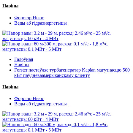
Навіны
Форстэр Ньюс
Веды аб гідраэнергетыцы
Галоўная
Навіны
Forster пастаўляе турбагенератар Kaplan магутнасцю 500
кВт паўднёваамерыканскаму кліенту
Навіны
Форстэр Ньюс
Веды аб гідраэнергетыцы