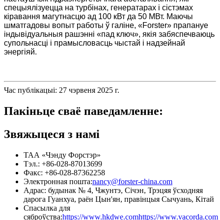
спецыялізуецца на турбінах, генератарах і сістэмах
кіравання магутнасцю ад 100 кВт да 50 МВт. Маючы
шматгадовы вопыт работы ў галіне, «Forster» прапануе
індывідуальныя рашэнні «пад ключ», якія забяспечваюць
супольнасці і прамысловасць чыстай і надзейнай
энергіяй.
Час публікацыі: 27 чэрвеня 2025 г.
Пакіньце сваё паведамленне:
Звяжыцеся з намі
ТАА «Чэнду Форстэр»
Тэл.: +86-028-87013699
Факс: +86-028-87362258
Электронная пошта:
nancy@forster-china.com
Адрас: будынак № 4, Чжунтэ, Січэн, Трэцяя ўсходняя
дарога Гуанхуа, раён Цын'ян, правінцыя Сычуань, Кітай
Спасылка для
сяброўства:
https://www.hkdwe.com
https://www.vacorda.com