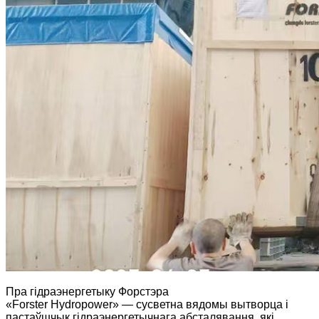
Пра гідраэнергетыку Форстэра
«Forster Hydropower» — сусветна вядомы вытворца і
пастаўшчык гідраэнергетычнага абсталявання, які