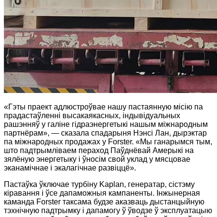
«Гэты праект адлюстроўвае нашу пастаянную місію па
прадастаўленні высакаякасных, індывідуальных
рашэнняў у галіне гідраэнергетыкі нашым міжнародным
партнёрам», — сказала спадарыня Нэнсі Лан, дырэктар
па міжнародных продажах у Forster. «Мы ганарымся тым,
што падтрымліваем пераход Паўднёвай Амерыкі на
зялёную энергетыку і ўносім свой уклад у мясцовае
эканамічнае і экалагічнае развіццё».
Пастаўка ўключае турбіну Kaplan, генератар, сістэму
кіравання і ўсе дапаможныя кампаненты. Інжынерная
каманда Forster таксама будзе аказваць дыстанцыйную
тэхнічную падтрымку і дапамогу ў ўводзе ў эксплуатацыю