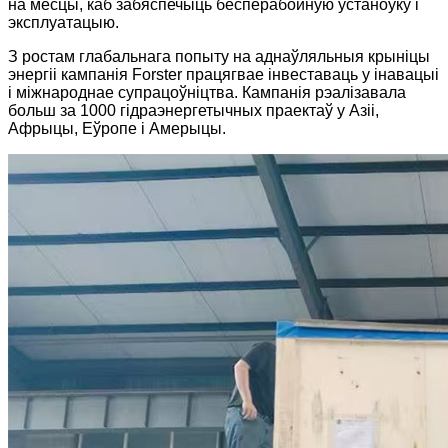
на месцы, каб забяспечыць бесперабойную ўстаноўку і
эксплуатацыю.
З ростам глабальнага попыту на аднаўляльныя крыніцы
энергіі кампанія Forster працягвае інвеставаць у інавацыі
і міжнароднае супрацоўніцтва. Кампанія рэалізавала
больш за 1000 гідраэнергетычных праектаў у Азіі,
Афрыцы, Еўропе і Амерыцы.