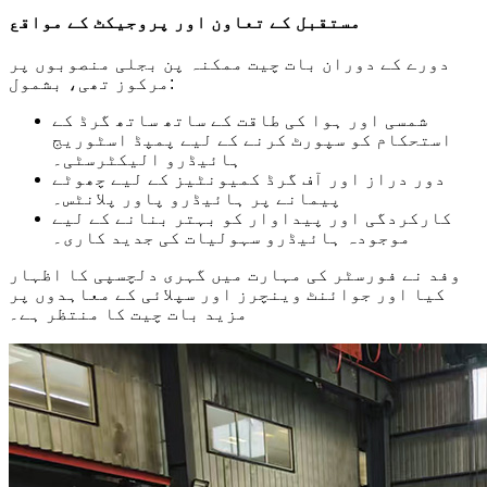
مستقبل کے تعاون اور پروجیکٹ کے مواقع
دورے کے دوران بات چیت ممکنہ پن بجلی منصوبوں پر
مرکوز تھی، بشمول:
شمسی اور ہوا کی طاقت کے ساتھ ساتھ گرڈ کے
استحکام کو سپورٹ کرنے کے لیے پمپڈ اسٹوریج
ہائیڈرو الیکٹرسٹی۔
دور دراز اور آف گرڈ کمیونٹیز کے لیے چھوٹے
پیمانے پر ہائیڈرو پاور پلانٹس۔
کارکردگی اور پیداوار کو بہتر بنانے کے لیے
موجودہ ہائیڈرو سہولیات کی جدید کاری۔
وفد نے فورسٹر کی مہارت میں گہری دلچسپی کا اظہار
کیا اور جوائنٹ وینچرز اور سپلائی کے معاہدوں پر
مزید بات چیت کا منتظر ہے۔