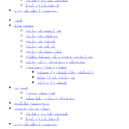
ڈیٹا ڈاؤن لوڈ
ہم سے رابطہ کریں۔
گھر
مصنوعات
فرانسس ٹربائن
پیلٹن ٹربائن
کپلن ٹربائن
ٹرگو ٹربائن
نلی نما ٹربائن
توانائی ذخیرہ کرنے کا نظام
مائیکرو ہائیڈرو ٹربائن
معاون سازوسامان
الیکٹریکل کنٹرول سسٹم
ٹربائن لوازمات
کنٹرول والو
خبریں
فورسٹر نیوز
ہائیڈرو پاور کا علم
انجینئرنگ کیس
ہمارے بارے میں
کمپنی کا پروفائل
ڈیٹا ڈاؤن لوڈ
ہم سے رابطہ کریں۔