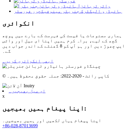
انکوائری
ہماری مصنوعات یا قیمت کی فہرست کے بارے میں پوچھ
گچھ کے لیے، براہ کرم ہمیں اپنا ای میل اور واٹس
ایپ چھوڑ دیں اور ہم آپ کو 8 گھنٹے کے اندر جواب دیں
گے۔
ابھی انکوائری کریں۔
© کاپی رائٹ - 2020-2022: جملہ حقوق محفوظ ہیں۔
ای میل بھیجیں۔
x
اپنا پیغام ہمیں بھیجیں:
اپنا پیغام یہاں لکھیں اور ہمیں بھیجیں۔
+86-028-87013699