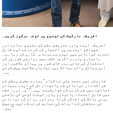
افریقہ مارکیٹ کی توسیع پر توجہ مرکوز کریں۔
افریقہ اپنے پاور جنریشن مکس کو متنوع بنانے اور
جیواشم ایندھن پر انحصار کم کرنے کے لیے قابل
تجدید توانائی میں تیزی سے سرمایہ کاری کر رہا ہے۔
ہائیڈرو پاور، اگرچہ خطے میں روایتی طور پر کم
استعمال کی جاتی ہے، خاص طور پر پہاڑی علاقوں اور
آبی وسائل والے ممالک میں نمایاں صلاحیت پیش کرتی
ہے۔
فارسٹر میں محمد علی نے کہا، "ہمارے مشرق وسطیٰ کے
شراکت دار توانائی کے پائیدار حل کو اپنے بنیادی
ڈھانچے میں ضم کرنے کے خواہشمند ہیں۔" "یہ دورہ خطے
میں قابل اعتماد ہائیڈرو پاور ٹیکنالوجی کی بڑھتی
ہوئی مانگ کو اجاگر کرتا ہے، اور ہم ان کے توانائی
کی منتقلی کے اہداف کی حمایت کرنے کے لیے پرجوش
ہیں۔"