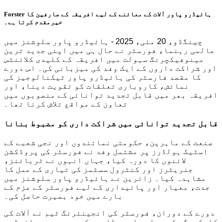
Forster ہائیڈرو پاور آلات کے معائنے کے لیے افریقہ کے صارفین کا
خیرمقدم کرتا ہے۔
چینگڈو، 20 مئی، 2025 - ہائیڈرو پاور سلوشنز میں
عالمی رہنما، فورسٹر نے حال ہی میں اپنی جدید ترین
مینوفیکچرنگ سہولت میں افریقہ کے کلیدی کلائنٹس
اور شراکت داروں کے ایک وفد کی میزبانی کی۔ اس دورے
کا مقصد فارسٹر کی ہائیڈرو پاور ٹیکنالوجیز کی
نمائش، کاروباری تعلقات کو تقویت دینا، اور
افریقہ بھر میں قابل تجدید توانائی کے منصوبوں میں
تعاون کے مواقع تلاش کرنا تھا۔
قابل تجدید توانائی میں شراکت داری کو مضبوط بنانا
صنعت کے ماہرین، حکومتی نمائندوں اور نجی شعبے کے
اسٹیک ہولڈرز پر مشتمل وفد نے فورسٹر کی پروڈکشن
لائنوں کا دورہ کیا، جہاں انہوں نے ٹربائنز،
جنریٹرز اور کنٹرول سسٹمز کی تیاری کے عمل کا
مشاہدہ کیا۔ زائرین نے ہائیڈرو پاور سلوشنز میں
جدت، معیار اور پائیداری کے لیے فورسٹر کے عزم کے
بارے میں خود بصیرت حاصل کی۔
دورے کے دوران، فورسٹر کی انجینئرنگ ٹیم نے آلات کی
کارکردگی کے براہ راست مظاہرے کیے، جس میں ہائیڈرو