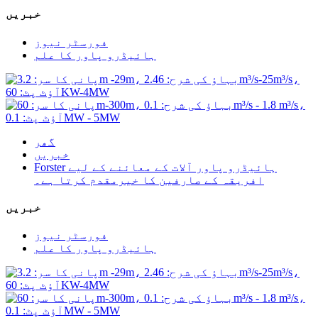
خبریں
فورسٹر نیوز
ہائیڈرو پاور کا علم
گھر
خبریں
Forster ہائیڈرو پاور آلات کے معائنے کے لیے
افریقہ کے صارفین کا خیرمقدم کرتا ہے۔
خبریں
فورسٹر نیوز
ہائیڈرو پاور کا علم