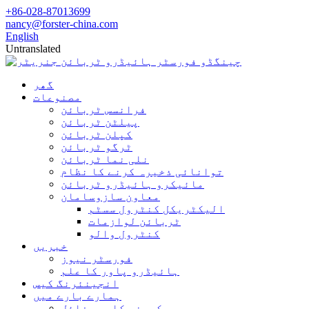
+86-028-87013699
nancy@forster-china.com
English
Untranslated
گھر
مصنوعات
فرانسس ٹربائن
پیلٹن ٹربائن
کپلن ٹربائن
ٹرگو ٹربائن
نلی نما ٹربائن
توانائی ذخیرہ کرنے کا نظام
مائیکرو ہائیڈرو ٹربائن
معاون سازوسامان
الیکٹریکل کنٹرول سسٹم
ٹربائن لوازمات
کنٹرول والو
خبریں
فورسٹر نیوز
ہائیڈرو پاور کا علم
انجینئرنگ کیس
ہمارے بارے میں
کمپنی کا پروفائل