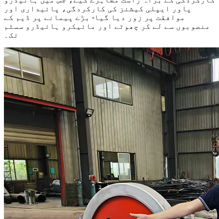
پاور ایپلی کیشنز کی کارکردگی، پائیداری اور
موافقت پر زور دیا گیا- بڑے پیمانے پر ڈیم کے
منصوبوں سے لے کر چھوٹے اور مائیکرو ہائیڈرو سسٹم
تک۔