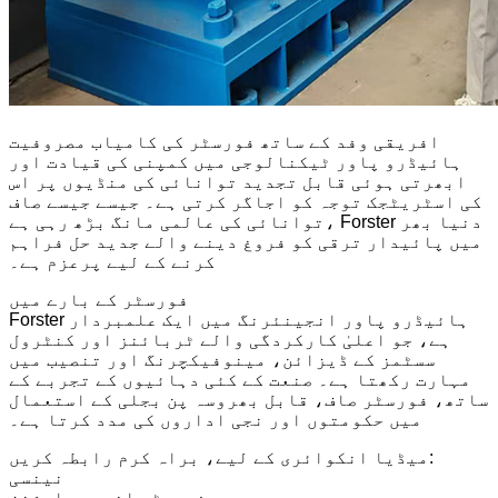
افریقی وفد کے ساتھ فورسٹر کی کامیاب مصروفیت
ہائیڈرو پاور ٹیکنالوجی میں کمپنی کی قیادت اور
ابھرتی ہوئی قابل تجدید توانائی کی منڈیوں پر اس
کی اسٹریٹجک توجہ کو اجاگر کرتی ہے۔ جیسے جیسے صاف
توانائی کی عالمی مانگ بڑھ رہی ہے، Forster دنیا بھر
میں پائیدار ترقی کو فروغ دینے والے جدید حل فراہم
کرنے کے لیے پرعزم ہے۔
فورسٹر کے بارے میں
Forster ہائیڈرو پاور انجینئرنگ میں ایک علمبردار
ہے، جو اعلیٰ کارکردگی والے ٹربائنز اور کنٹرول
سسٹمز کے ڈیزائن، مینوفیکچرنگ اور تنصیب میں
مہارت رکھتا ہے۔ صنعت کے کئی دہائیوں کے تجربے کے
ساتھ، فورسٹر صاف، قابل بھروسہ پن بجلی کے استعمال
میں حکومتوں اور نجی اداروں کی مدد کرتا ہے۔
میڈیا انکوائری کے لیے، براہ کرم رابطہ کریں:
نینسی
فورسٹر انرجی سلوشنز