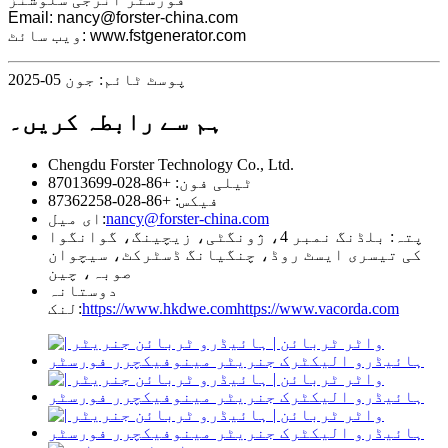
Email: nancy@forster-china.com
ویب سائٹ: www.fstgenerator.com
پوسٹ ٹائم: جون 05-2025
ہم سے رابطہ کریں۔
Chengdu Forster Technology Co., Ltd.
ٹیلی فون: +86-028-87013699
فیکس: +86-028-87362258
nancy@forster-china.com
ای میل:
پتہ: بلڈنگ نمبر 4، ژونگٹی، زیچینگ، گوانگوا
کی تیسری ایسٹ روڈ، چنگیانگ ڈسٹرکٹ، سیچوان
صوبہ، چین
دوستانہ
https://www.vacorda.com
https://www.hkdwe.com
لنک: