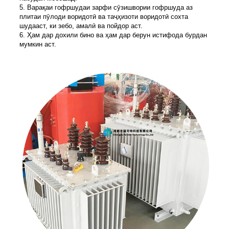
5. Варақаи гофршудаи зарфи сӯзишвории гофршуда аз
плитаи пӯлоди воридотӣ ва таҷҳизоти воридотӣ сохта
шудааст, ки зебо, амалӣ ва пойдор аст.
6. Ҳам дар дохили бино ва ҳам дар берун истифода бурдан
мумкин аст.