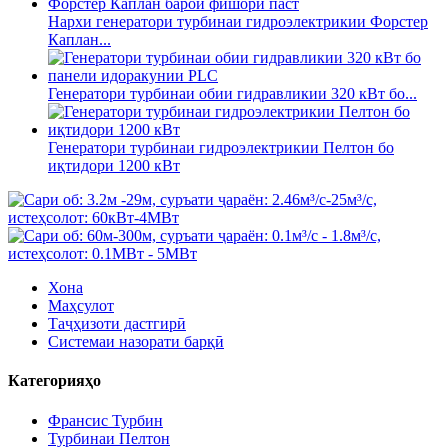
Нархи генератори турбинаи гидроэлектрикии Форстер
Каплан...
Генератори турбинаи обии гидравликии 320 кВт бо...
Генератори турбинаи гидроэлектрикии Пелтон бо
иқтидори 1200 кВт
Хона
Маҳсулот
Таҷҳизоти дастгирӣ
Системаи назорати барқӣ
Категорияҳо
Франсис Турбин
Турбинаи Пелтон