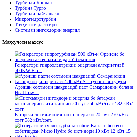
Турбинаи Каплан
Турбина Турго
Турбинаи найчашакл
Микрогидротурбин
Таҷҳизоти дастгирӣ
Системаи нигоҳдории энергия
Маҳсулоти махсус
Генератори гидроэлектрикии энергияи алтернативӣ
500KW Fra...
Арзиши сохтмони шаҳрвандӣ паст Самаранокии баланд
Heat Low ...
Батареяи литий-ионии контейнерӣ бо 20 фут 250 кВт/
соат 582 кВт/соат...