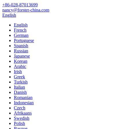
+86-028-87013699
nancy@forster-china.com
English
English
French
German
Portuguese
Spanish
Russian
Japanese
Korean
Arabic
Irish
Greek
Turkish
Italian
Danish
Romanian
Indonesian
Czech
Afrikaans
Swedish
Polish
Basque