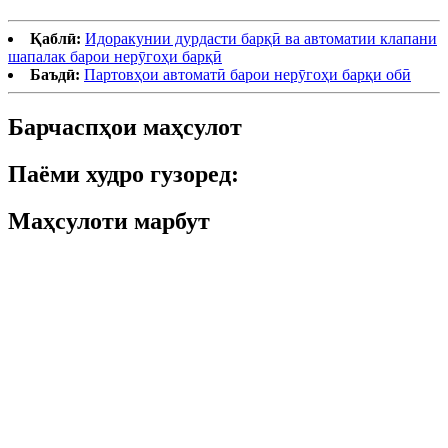
Қаблӣ:
Идоракунии дурдасти барқӣ ва автоматии клапани
шапалак барои нерӯгоҳи барқӣ
Баъдӣ:
Партовҳои автоматӣ барои нерӯгоҳи барқи обӣ
Барчаспҳои маҳсулот
Паёми худро гузоред:
Маҳсулоти марбут