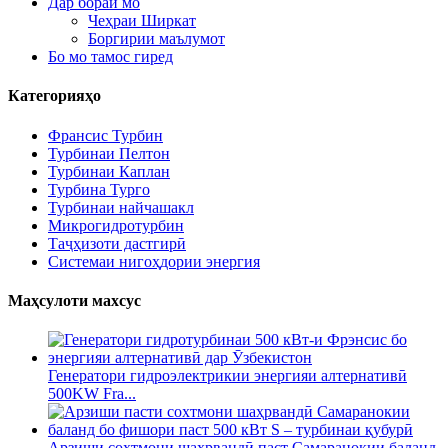
Дар бораи мо
Чеҳраи Ширкат
Боргирии маълумот
Бо мо тамос гиред
Категорияҳо
Франсис Турбин
Турбинаи Пелтон
Турбинаи Каплан
Турбина Турго
Турбинаи найчашакл
Микрогидротурбин
Таҷҳизоти дастгирӣ
Системаи нигоҳдории энергия
Маҳсулоти махсус
Генератори гидроэлектрикии энергияи алтернативӣ
500KW Fra...
Арзиши сохтмони шаҳрвандӣ паст Самаранокии баланд