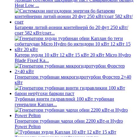
Heat Low ...
Батареяи литий-ионии контейнерӣ бо 20 фут 250 кВт/
соат 582 кВт/соат...
Катери хурди 10 кВт 12 кВт 15 кВт 20 кВт Micro Hydro
Blade Fixed Ka...
Генератори турбинаи микрогидротурбои Форстер 2×40
кВт
Турбинаи винти гидравликӣ 100 кВт турбинаи
генералии Каплан...
Генератори турбинаи чархи обии 2200 кВт-и Hydro
Power Pelton