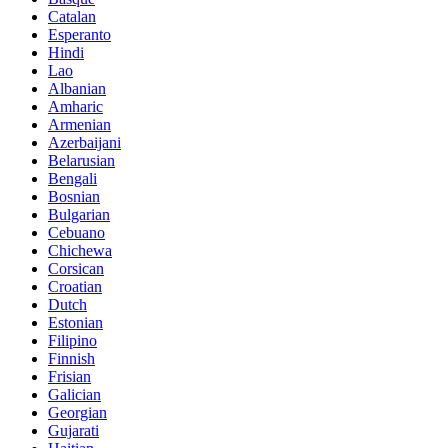
Catalan
Esperanto
Hindi
Lao
Albanian
Amharic
Armenian
Azerbaijani
Belarusian
Bengali
Bosnian
Bulgarian
Cebuano
Chichewa
Corsican
Croatian
Dutch
Estonian
Filipino
Finnish
Frisian
Galician
Georgian
Gujarati