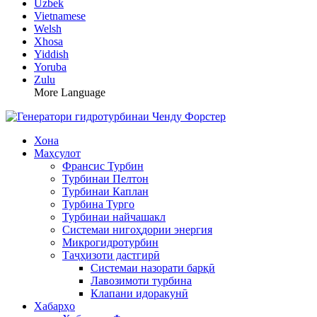
Uzbek
Vietnamese
Welsh
Xhosa
Yiddish
Yoruba
Zulu
More Language
Хона
Маҳсулот
Франсис Турбин
Турбинаи Пелтон
Турбинаи Каплан
Турбина Турго
Турбинаи найчашакл
Системаи нигоҳдории энергия
Микрогидротурбин
Таҷҳизоти дастгирӣ
Системаи назорати барқӣ
Лавозимоти турбина
Клапани идоракунӣ
Хабарҳо