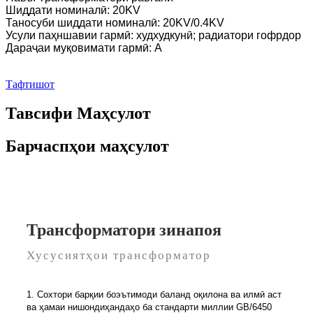
Шиддати номиналӣ: 20KV
Таносуби шиддати номиналӣ: 20KV/0.4KV
Усули паҳншавии гармӣ: худхудкунӣ; радиатори гофрдор
Дараҷаи муқовимати гармӣ: A
Тафтишот
Тавсифи Маҳсулот
Барчаспҳои маҳсулот
Трансформатори зинапоя
Хусусиятҳои трансформатор
1. Сохтори барқии боэътимоди баланд оқилона ва илмӣ аст
ва ҳамаи нишондиҳандаҳо ба стандарти миллии GB/6450