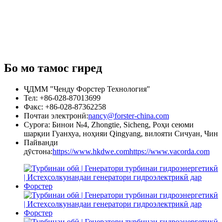
Бо мо тамос гиред
ҶДММ "Ченду Форстер Технология"
Тел: +86-028-87013699
Факс: +86-028-87362258
Почтаи электронӣ:
nancy@forster-china.com
Суроға: Бинои №4, Zhongtie, Sicheng, Роҳи сеюми
шарқии Гуанхуа, ноҳияи Qingyang, вилояти Сичуан, Чин
Пайванди
дӯстона:
https://www.hkdwe.com
https://www.vacorda.com