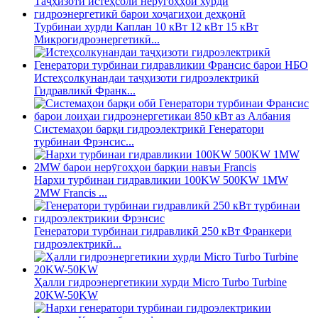
Турбинаи хурди Каплан 10 кВт 12 кВт 15 кВт
Микрогидроэнергетикӣ...
Истеҳсолкунандаи таҷҳизоти гидроэлектрикӣ
Гидравликӣ Франк...
Системаҳои барқи гидроэлектрикӣ Генератори
турбинаи Фрэнсис...
Нархи турбинаи гидравликии 100KW 500KW 1MW
2MW Francis ...
Генератори турбинаи гидравликӣ 250 кВт Франкери
гидроэлектрикӣ...
Ҳалли гидроэнергетикии хурди Micro Turbo Turbine
20KW-50KW