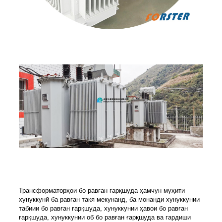
Трансформаторҳои бо равған ғарқшуда ҳамчун муҳити
хунуккунӣ ба равған такя мекунанд, ба монанди хунуккунии
табиии бо равған ғарқшуда, хунуккунии ҳавои бо равған
ғарқшуда, хунуккунии об бо равған ғарқшуда ва гардиши