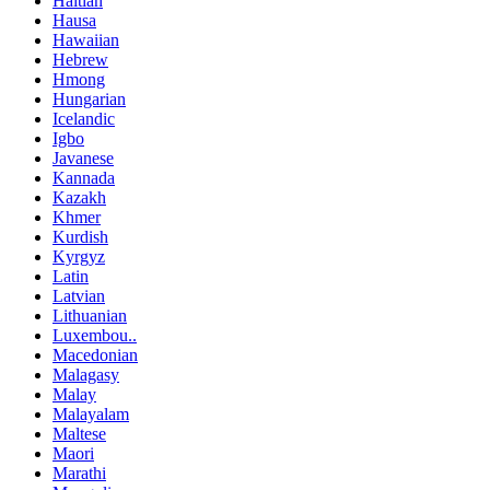
Haitian
Hausa
Hawaiian
Hebrew
Hmong
Hungarian
Icelandic
Igbo
Javanese
Kannada
Kazakh
Khmer
Kurdish
Kyrgyz
Latin
Latvian
Lithuanian
Luxembou..
Macedonian
Malagasy
Malay
Malayalam
Maltese
Maori
Marathi