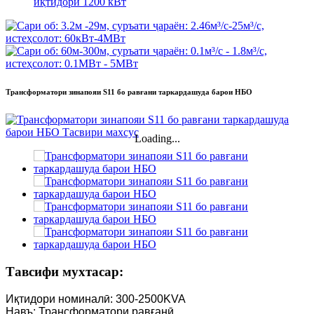
иқтидори 1200 кВт
Трансформатори зинапояи S11 бо равғани таркардашуда барои НБО
Loading...
Тавсифи мухтасар:
Иқтидори номиналӣ: 300-2500KVA
Навъ: Трансформатори равғанӣ