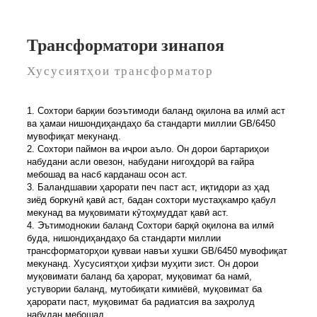
Трансформатори зинапоя
Хусусиятҳои трансформатор
1. Сохтори барқии боэътимоди баланд оқилона ва илмӣ аст
ва ҳамаи нишондиҳандаҳо ба стандарти миллии GB/6450
мувофиқат мекунанд.
2. Сохтори паймон ва иҷрои аъло. Он дорои бартариҳои
набудани асли овезон, набудани нигоҳдорӣ ва ғайра
мебошад ва насб карданаш осон аст.
3. Баландшавии ҳарорати печ паст аст, иқтидори аз ҳад
зиёд боркунӣ қавӣ аст, бадан сохтори мустаҳкамро қабул
мекунад ва муқовимати кӯтоҳмуддат қавӣ аст.
4. Эътимоднокии баланд Сохтори барқӣ оқилона ва илмӣ
буда, нишондиҳандаҳо ба стандарти миллии
трансформаторҳои қувваи навъи хушки GB/6450 мувофиқат
мекунанд. Хусусиятҳои ҳифзи муҳити зист. Он дорои
муқовимати баланд ба ҳарорат, муқовимат ба намӣ,
устувории баланд, мутобиқати кимиёвӣ, муқовимат ба
ҳарорати паст, муқовимат ба радиатсия ва заҳролуд
набудан мебошад.