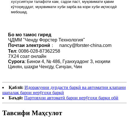
хусусиятҳои талафоти кам, садои паст, муқовимати қавии
кӯтоҳмуддат, муқовимати хуби зарба ва кори хуби иқтисодӣ
мебошад.
Бо мо тамос гиред
ҶДММ "Ченду Форстер Технология"
Почтаи электронӣ
： nancy@forster-china.com
Тел
: 0086-028-87362258
7X24 соат онлайн
Суроға
: Бинои 4, № 486, Гуанхуадонг 3, ноҳияи
Цинян, шаҳри Ченгду, Сичуан, Чин
Қаблӣ:
Идоракунии дурдасти барқӣ ва автоматии клапани
шапалак барои нерӯгоҳи барқӣ
Баъдӣ:
Партовҳои автоматӣ барои нерӯгоҳи барқи обӣ
Тавсифи Маҳсулот