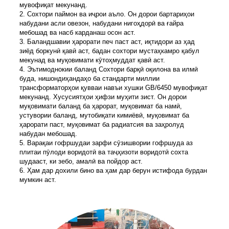
мувофиқат мекунанд.
2. Сохтори паймон ва иҷрои аъло. Он дорои бартариҳои
набудани асли овезон, набудани нигоҳдорӣ ва ғайра
мебошад ва насб карданаш осон аст.
3. Баландшавии ҳарорати печ паст аст, иқтидори аз ҳад
зиёд боркунӣ қавӣ аст, бадан сохтори мустаҳкамро қабул
мекунад ва муқовимати кӯтоҳмуддат қавӣ аст.
4. Эътимоднокии баланд Сохтори барқӣ оқилона ва илмӣ
буда, нишондиҳандаҳо ба стандарти миллии
трансформаторҳои қувваи навъи хушки GB/6450 мувофиқат
мекунанд. Хусусиятҳои ҳифзи муҳити зист. Он дорои
муқовимати баланд ба ҳарорат, муқовимат ба намӣ,
устувории баланд, мутобиқати кимиёвӣ, муқовимат ба
ҳарорати паст, муқовимат ба радиатсия ва заҳролуд
набудан мебошад.
5. Варақаи гофршудаи зарфи сӯзишвории гофршуда аз
плитаи пӯлоди воридотӣ ва таҷҳизоти воридотӣ сохта
шудааст, ки зебо, амалӣ ва пойдор аст.
6. Ҳам дар дохили бино ва ҳам дар берун истифода бурдан
мумкин аст.