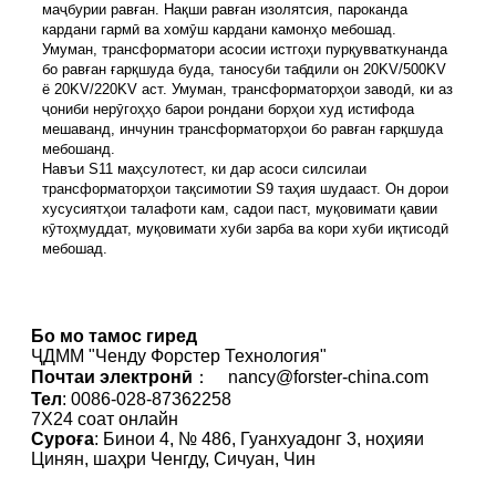
маҷбурии равған. Нақши равған изолятсия, пароканда
кардани гармӣ ва хомӯш кардани камонҳо мебошад.
Умуман, трансформатори асосии истгоҳи пурқувваткунанда
бо равған ғарқшуда буда, таносуби табдили он 20KV/500KV
ё 20KV/220KV аст. Умуман, трансформаторҳои заводӣ, ки аз
ҷониби нерӯгоҳҳо барои рондани борҳои худ истифода
мешаванд, инчунин трансформаторҳои бо равған ғарқшуда
мебошанд.
Навъи S11 маҳсулотест, ки дар асоси силсилаи
трансформаторҳои тақсимотии S9 таҳия шудааст. Он дорои
хусусиятҳои талафоти кам, садои паст, муқовимати қавии
кӯтоҳмуддат, муқовимати хуби зарба ва кори хуби иқтисодӣ
мебошад.
Бо мо тамос гиред
ҶДММ "Ченду Форстер Технология"
Почтаи электронӣ
： nancy@forster-china.com
Тел
: 0086-028-87362258
7X24 соат онлайн
Суроға
: Бинои 4, № 486, Гуанхуадонг 3, ноҳияи
Цинян, шаҳри Ченгду, Сичуан, Чин