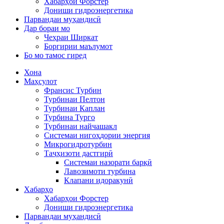
Хабарҳои Форстер
Дониши гидроэнергетика
Парвандаи муҳандисӣ
Дар бораи мо
Чеҳраи Ширкат
Боргирии маълумот
Бо мо тамос гиред
Хона
Маҳсулот
Франсис Турбин
Турбинаи Пелтон
Турбинаи Каплан
Турбина Турго
Турбинаи найчашакл
Системаи нигоҳдории энергия
Микрогидротурбин
Таҷҳизоти дастгирӣ
Системаи назорати барқӣ
Лавозимоти турбина
Клапани идоракунӣ
Хабарҳо
Хабарҳои Форстер
Дониши гидроэнергетика
Парвандаи муҳандисӣ