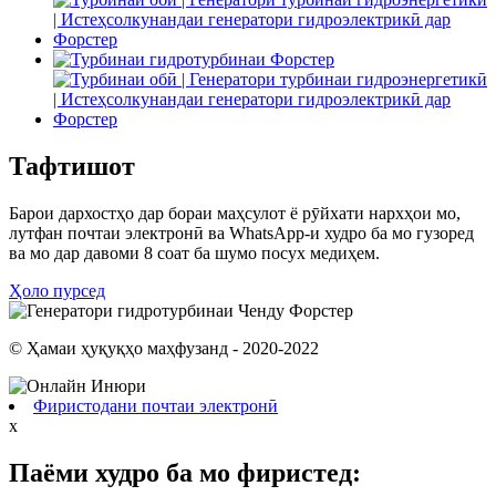
Тафтишот
Барои дархостҳо дар бораи маҳсулот ё рӯйхати нархҳои мо,
лутфан почтаи электронӣ ва WhatsApp-и худро ба мо гузоред
ва мо дар давоми 8 соат ба шумо посух медиҳем.
Ҳоло пурсед
© Ҳамаи ҳуқуқҳо маҳфузанд - 2020-2022
Фиристодани почтаи электронӣ
x
Паёми худро ба мо фиристед: