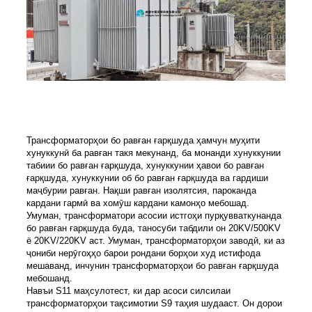
Трансформаторҳои бо равған ғарқшуда ҳамчун муҳити
хунуккунӣ ба равған такя мекунанд, ба монанди хунуккунии
табиии бо равған ғарқшуда, хунуккунии ҳавои бо равған
ғарқшуда, хунуккунии об бо равған ғарқшуда ва гардиши
маҷбурии равған. Нақши равған изолятсия, пароканда
кардани гармӣ ва хомӯш кардани камонҳо мебошад.
Умуман, трансформатори асосии истгоҳи пурқувваткунанда
бо равған ғарқшуда буда, таносуби табдили он 20KV/500KV
ё 20KV/220KV аст. Умуман, трансформаторҳои заводӣ, ки аз
ҷониби нерӯгоҳҳо барои рондани борҳои худ истифода
мешаванд, инчунин трансформаторҳои бо равған ғарқшуда
мебошанд.
Навъи S11 маҳсулотест, ки дар асоси силсилаи
трансформаторҳои тақсимотии S9 таҳия шудааст. Он дорои