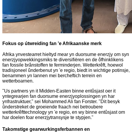
Fokus op útwreiding fan 'e Afrikaanske merk
Afrika ynvestearret hieltyd mear yn duorsume enerzjy om syn
enerzjyopwekkingsmiks te diversifiëren en de ôfhinklikens
fan fossile brânstoffen te ferminderjen. Wetterkrêft, hoewol
tradisjoneel ûnderbenut yn 'e regio, biedt in wichtige potinsje,
benammen yn lannen mei bercheftich terrein en
wetterboarnen.
"Us partners yn it Midden-Easten binne entûsjast oer it
yntegrearjen fan duorsume enerzjyoplossingen yn har
ynfrastruktuer," sei Mohammed Ali fan Forster. "Dit besyk
ûnderstreket de groeiende fraach nei betroubere
wetterkrêfttechnology yn 'e regio, en wy binne entûsjast om
har doelen foar enerzjytransysje te stypjen."
Takomstige gearwurkingsferbannen en