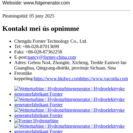
Webside: www.fstgenerator.com
Pleatsingstiid: 05 juny 2025
Kontakt mei ús opnimme
Chengdu Forster Technology Co., Ltd.
Tel: +86-028-87013699
Faks: +86-028-87362258
E-post:
nancy@forster-china.com
Adres: Gebou No4, Zhongtie, Xicheng, Tredde Eastwei fan
Guanghua, Qingyang-distrikt, provinsje Sichuan, Sina
Freonlike
keppeling:
https://www.hkdwe.com
https://www.vacorda.com