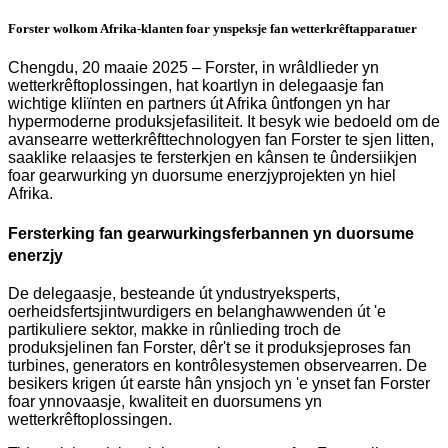
Forster wolkom Afrika-klanten foar ynspeksje fan wetterkrêftapparatuer
Chengdu, 20 maaie 2025 – Forster, in wrâldlieder yn
wetterkrêftoplossingen, hat koartlyn in delegaasje fan
wichtige kliïnten en partners út Afrika ûntfongen yn har
hypermoderne produksjefasiliteit. It besyk wie bedoeld om de
avansearre wetterkrêfttechnologyen fan Forster te sjen litten,
saaklike relaasjes te fersterkjen en kânsen te ûndersiikjen
foar gearwurking yn duorsume enerzjyprojekten yn hiel
Afrika.
Fersterking fan gearwurkingsferbannen yn duorsume
enerzjy
De delegaasje, besteande út yndustryeksperts,
oerheidsfertsjintwurdigers en belanghawwenden út 'e
partikuliere sektor, makke in rûnlieding troch de
produksjelinen fan Forster, dêr't se it produksjeproses fan
turbines, generators en kontrôlesystemen observearren. De
besikers krigen út earste hân ynsjoch yn 'e ynset fan Forster
foar ynnovaasje, kwaliteit en duorsumens yn
wetterkrêftoplossingen.