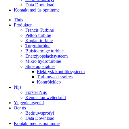
Data Download
Kontakt mei ús opnimme
Thús
Produkten
Francis Turbine
Pelton-turbine
Kaplan-turbine
Turgo-turbine
Buisfoarmige turbine
Enerzjyopslachsysteem
Mikro hydroturbine
Stipe-apparatuer
Elektrysk kontrôlesysteem
Turbine-accessoires
Kontrôleklep
Nijs
Forster Nijs
Kennis fan wetterkrêft
Yngenieursgefal
Oer ús
Bedriuwsprofyl
Data Download
Kontakt mei ús opnimme