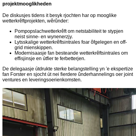
projektmooglikheden
De diskusjes tidens it besyk rjochten har op mooglike
wetterkrêftprojekten, wêrûnder:
Pompopslachwetterkrêft om netstabiliteit te stypjen
neist sinne- en wynenerzjy.
Lytsskalige wetterkrêftsintrales foar ôfgelegen en off-
grid mienskippen.
Modernisaasje fan besteande wetterkrêftsintrales om
effisjinsje en útfier te ferbetterjen.
De delegaasje útdrukte sterke belangstelling yn 'e ekspertize
fan Forster en sjocht út nei fierdere ûnderhannelings oer joint
ventures en leveringsoerienkomsten.