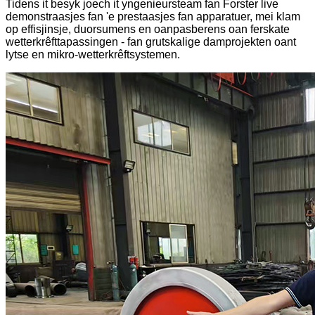
Tidens it besyk joech it yngenieursteam fan Forster live
demonstraasjes fan 'e prestaasjes fan apparatuer, mei klam
op effisjinsje, duorsumens en oanpasberens oan ferskate
wetterkrêfttapassingen - fan grutskalige damprojekten oant
lytse en mikro-wetterkrêftsystemen.