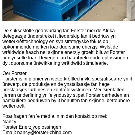
De suksesfolle gearwurking fan Forster mei de Afrika-
delegaasje ûnderstreket it liederskip fan it bedriuw yn
wetterkrêfttechnology en syn strategyske fokus op
opkommende merken foar duorsume enerzjy. Wylst de
wrâldwide fraach nei skjinne enerzjy groeit, bliuwt Forster
him ynsette foar it leverjen fan baanbrekkende oplossingen
dy't duorsume ûntwikkeling wrâldwiid stimulearje.
Oer Forster
Forster is in pionier yn wetterkrêfttechnyk, spesjalisearre yn it
ûntwerp, de produksje en de ynstallaasje fan hege
prestaasjes turbines en kontrôlesystemen. Mei tsientallen
jierren ûnderfining yn 'e yndustry stipet Forster oerheden en
partikuliere bedriuwen by it benutten fan skjinne, betroubere
wetterkrêft.
Foar fragen fan 'e media, nim dan kontakt op mei:
Nancy
Forster Enerzjyoplossingen
Email: nancy@forster-china.com