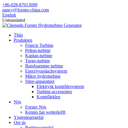
+86-028-87013699
nancy@forster-china.com
English
Untranslated
Thús
Produkten
Francis Turbine
Pelton-turbine
Kaplan-turbine
Turgo-turbine
Buisfoarmige turbine
Enerzjyopslachsysteem
Mikro hydroturbine
Stipe-apparatuer
Elektrysk kontrôlesysteem
Turbine-accessoires
Kontrôleklep
Nijs
Forster Nijs
Kennis fan wetterkrêft
Yngenieursgefal
Oer ús
Bedriuwsprofyl