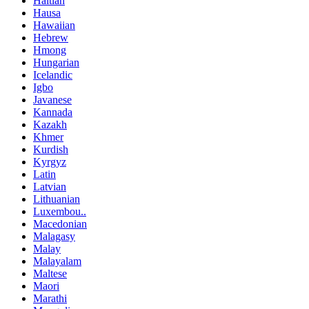
Haitian
Hausa
Hawaiian
Hebrew
Hmong
Hungarian
Icelandic
Igbo
Javanese
Kannada
Kazakh
Khmer
Kurdish
Kyrgyz
Latin
Latvian
Lithuanian
Luxembou..
Macedonian
Malagasy
Malay
Malayalam
Maltese
Maori
Marathi