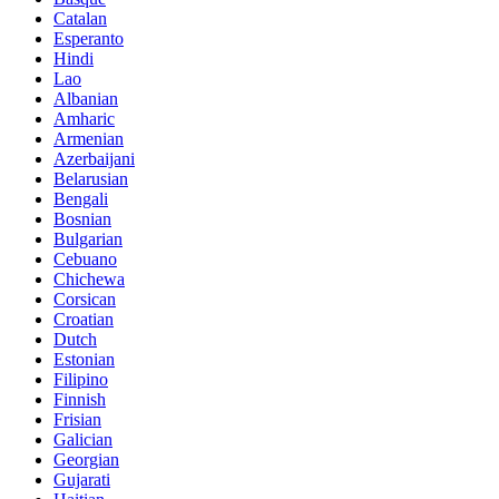
Catalan
Esperanto
Hindi
Lao
Albanian
Amharic
Armenian
Azerbaijani
Belarusian
Bengali
Bosnian
Bulgarian
Cebuano
Chichewa
Corsican
Croatian
Dutch
Estonian
Filipino
Finnish
Frisian
Galician
Georgian
Gujarati