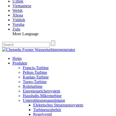
Uzbek
Vietnamese
Welsh
Xhosa
Yiddish
Yoruba
Zulu
More Language
Heim
Produkte
Francis-Turbine
Pelton-Turbine
Kaplan-Turbine
Turgo-Turbine
Rohrturbine
Energiespeichersystem
Haushalts-Mikroturbine
Unterstützungsausrüstung
Elektrisches Steuerungssystem
Turbinenzubehör
Regelventil