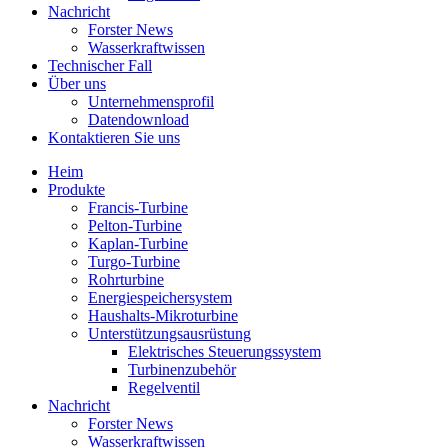
Nachricht
Forster News
Wasserkraftwissen
Technischer Fall
Über uns
Unternehmensprofil
Datendownload
Kontaktieren Sie uns
Heim
Produkte
Francis-Turbine
Pelton-Turbine
Kaplan-Turbine
Turgo-Turbine
Rohrturbine
Energiespeichersystem
Haushalts-Mikroturbine
Unterstützungsausrüstung
Elektrisches Steuerungssystem
Turbinenzubehör
Regelventil
Nachricht
Forster News
Wasserkraftwissen