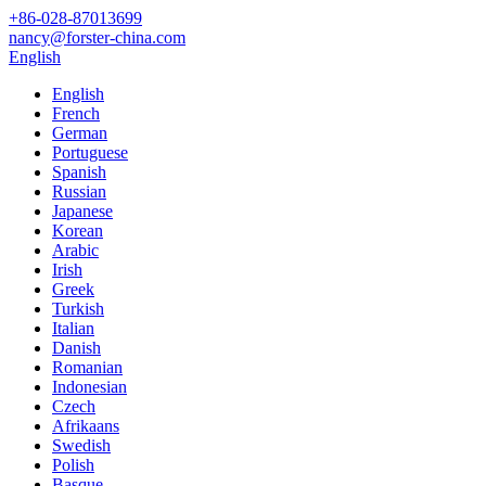
+86-028-87013699
nancy@forster-china.com
English
English
French
German
Portuguese
Spanish
Russian
Japanese
Korean
Arabic
Irish
Greek
Turkish
Italian
Danish
Romanian
Indonesian
Czech
Afrikaans
Swedish
Polish
Basque