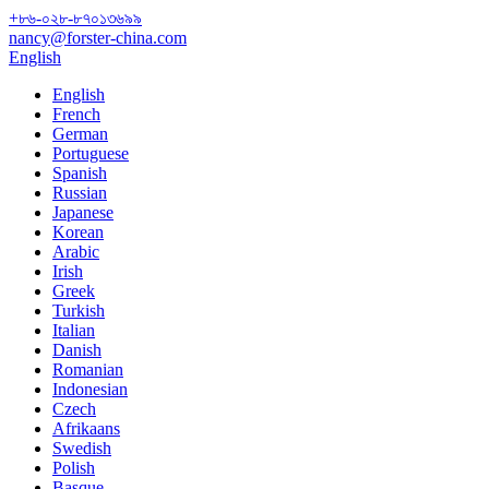
+৮৬-০২৮-৮৭০১৩৬৯৯
nancy@forster-china.com
English
English
French
German
Portuguese
Spanish
Russian
Japanese
Korean
Arabic
Irish
Greek
Turkish
Italian
Danish
Romanian
Indonesian
Czech
Afrikaans
Swedish
Polish
Basque