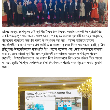
তাদের মধ্যে, তাশখন্দের দুটি স্থানীয় বৈদ্যুতিক বিদ্যুৎ সরঞ্জাম কোম্পানির প্রতিনিধিরা
একটি গুরুত্বপূর্ণ আলোচনায় অংশ নেন। গ্রাহকের দেওয়া প্যারামিটার তথ্য অনুসারে,
গ্রাহকের প্রকল্পের সমাধান সভায় উপস্থাপন করা হয়। আমরা বর্তমানে তাদের
প্রকৌশলীদের সাথে যোগাযোগ করছি এবং সরঞ্জাম ক্রয়ের বিশদ আলোচনা করছি। চীন
(সিচুয়ান)-উজবেকিস্তান যন্ত্রপাতি শিল্প প্রচার সম্মেলন এবং মেলা সফলভাবে সম্পন্ন
হয়েছে, তবে আমরা স্থানীয় এবং প্রতিবেশী দেশগুলিতে অনেক জলবিদ্যুৎ প্রকল্প
দেখেছি। উজবেকিস্তানের এই ভ্রমণ চীনা উৎপাদনকে চীন থেকে বাইরে নিয়ে আসে
না, বরং তৃতীয় বিশ্বের দেশগুলিতে চীনা উৎপাদনকে প্রচার এবং প্রয়োগ করার সুযোগ
দেয়।