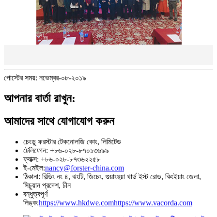
পোস্টের সময়: নভেম্বর-০৮-২০১৯
আপনার বার্তা রাখুন:
আমাদের সাথে যোগাযোগ করুন
চেংডু ফরস্টার টেকনোলজি কোং, লিমিটেড
টেলিফোন: +৮৬-০২৮-৮৭০১৩৬৯৯
ফ্যাক্স: +৮৬-০২৮-৮৭৩৬২২৫৮
ই-মেইল:
nancy@forster-china.com
ঠিকানা: বিল্ডিং নং ৪, ঝংটি, জিচেং, গুয়াংহুয়া থার্ড ইস্ট রোড, কিংইয়াং জেলা,
সিচুয়ান প্রদেশ, চীন
বন্ধুত্বপূর্ণ
লিঙ্ক:
https://www.hkdwe.com
https://www.vacorda.com