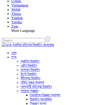
Uzbek
Vietnamese
Welsh
Xhosa
Yiddish
Yoruba
Zulu
More Language
হোম
পণ্য
ফ্রান্সিস টারবাইন
পেল্টন টারবাইন
কাপলান টারবাইন
টার্গো টারবাইন
টিউবুলার টারবাইন
শক্তি সঞ্চয় ব্যবস্থা
গৃহস্থালী মাইক্রো টারবাইন
সহায়তা সরঞ্জাম
বৈদ্যুতিক নিয়ন্ত্রণ ব্যবস্থা
টারবাইন আনুষাঙ্গিক
নিয়ন্ত্রণ ভালভ