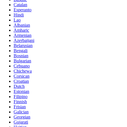
Catalan
Esperanto
Hindi
Lao
Albanian
Amharic
Armenian
Azerbaijani
Belarusian
Bengali
Bosnian
Bulgarian
Cebuano
Chichewa
Corsican
Croatian
Dutch
Estonian
Filipino
Finnish
Frisian
Galician
Georgian
Gujarati