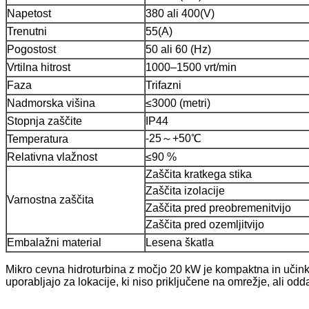
Hidravlični turbogenerator 250KW hidroelektrarna Fran...
Napetost
380 ali 400(V)
Trenutni
55(A)
Rešitev za mini hidroelektrarne Micro Turgo Turbo 20KW-5
Pogostost
50 ali 60 (Hz)
Cena hidroelektrarne Forster Kaplan turbine generatorja ...
Vrtilna hitrost
1000–1500 vrt/min
320KW hidravlični Francisov vodni turbogenerator z ...
Faza
Trifazni
Nadmorska višina
≤3000 (metri)
1200KW hidroelektrarni Peltonov turbogenerator
Stopnja zaščite
IP44
-25～+50℃
Temperatura
Relativna vlažnost
≤90 %
Zaščita kratkega stika
Zaščita izolacije
Varnostna zaščita
Zaščita pred preobremenitvijo
Zaščita pred ozemljitvijo
Embalažni material
Lesena škatla
Mikro cevna hidroturbina z močjo 20 kW je kompaktna in učinkov
uporabljajo za lokacije, ki niso priključene na omrežje, ali odd