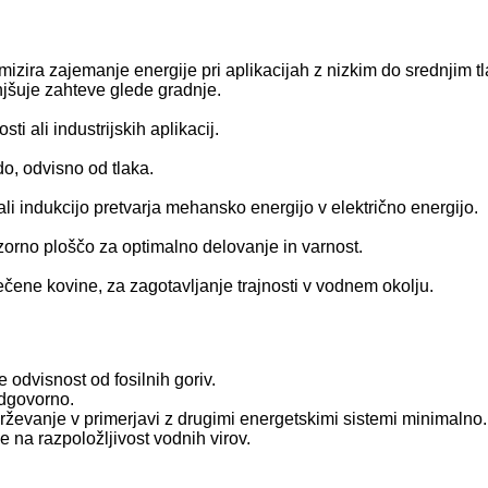
mizira zajemanje energije pri aplikacijah z nizkim do srednjim 
njšuje zahteve glede gradnje.
i ali industrijskih aplikacij.
o, odvisno od tlaka.
i indukcijo pretvarja mehansko energijo v električno energijo.
zorno ploščo za optimalno delovanje in varnost.
vlečene kovine, za zagotavljanje trajnosti v vodnem okolju.
 odvisnost od fosilnih goriv.
odgovorno.
drževanje v primerjavi z drugimi energetskimi sistemi minimalno.
de na razpoložljivost vodnih virov.