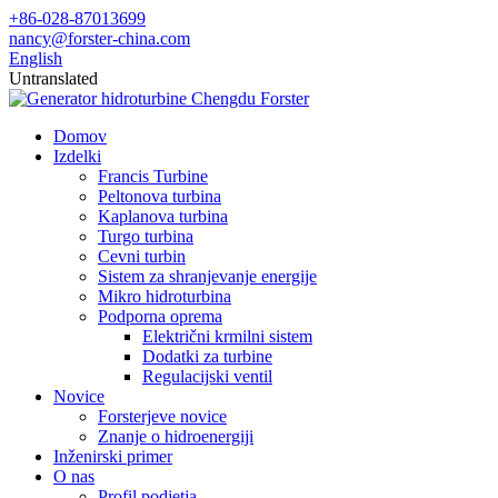
+86-028-87013699
nancy@forster-china.com
English
Untranslated
Domov
Izdelki
Francis Turbine
Peltonova turbina
Kaplanova turbina
Turgo turbina
Cevni turbin
Sistem za shranjevanje energije
Mikro hidroturbina
Podporna oprema
Električni krmilni sistem
Dodatki za turbine
Regulacijski ventil
Novice
Forsterjeve novice
Znanje o hidroenergiji
Inženirski primer
O nas
Profil podjetja