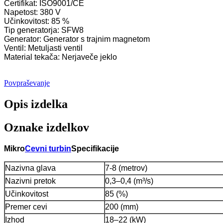
Certifikat: ISO9001/CE
Napetost: 380 V
Hidroelektrarne Francis turbinski generator...
Učinkovitost: 85 %
Tip generatorja: SFW8
Cena hidravlične Francisove turbine 100KW 500KW 1MW 2M
Generator: Generator s trajnim magnetom
Ventil: Metuljasti ventil
Hidravlični turbogenerator 250KW hidroelektrarna Fran...
Material tekača: Nerjaveče jeklo
Rešitev za mini hidroelektrarne Micro Turgo Turbo 20KW-5
Povpraševanje
Cena hidroelektrarne Forster Kaplan turbine generatorja ...
Opis izdelka
320KW hidravlični Francisov vodni turbogenerator z ...
1200KW hidroelektrarni Peltonov turbogenerator
Oznake izdelkov
Alternativni hidroelektrarni generator 500KW Fra...
Mikro
Cevni turbin
Specifikacije
Nizki stroški gradnje, visoka učinkovitost, nizka toplota ...
Nazivna glava
7-8 (metrov)
20ft 250KWh 582KWh kontejnerizirana litij-ionska baterija...
Nazivni pretok
0,3–0,4 (m³/s)
Majhna mikro hidroelektrarna s fiksnim rezilom 10 kW 12 kW
Učinkovitost
85 (%)
Premer cevi
200 (mm)
Forsterjev mikro hidro turbo generator 2×40KW
Izhod
18–22 (kW)