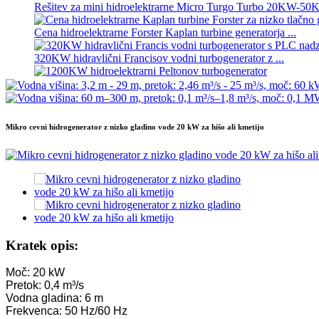
Rešitev za mini hidroelektrarne Micro Turgo Turbo 20KW-5
Cena hidroelektrarne Forster Kaplan turbine generatorja ...
320KW hidravlični Francisov vodni turbogenerator z ...
1200KW hidroelektrarni Peltonov turbogenerator
Alternativni hidroelektrarni generator 500KW Fra...
Mikro cevni hidrogenerator z nizko gladino vode 20 kW za hišo ali kmetijo
Nizki stroški gradnje, visoka učinkovitost, nizka toplota ...
20ft 250KWh 582KWh kontejnerizirana litij-ionska baterija...
Majhna mikro hidroelektrarna s fiksnim rezilom 10 kW 12 kW
Forsterjev mikro hidro turbo generator 2×40KW
Hidravlična propelerska turbina 100 kW Kaplanova turbina gene
Kratek opis:
2200 kW hidroelektrarna Peltonov generator z vodnim koleso
Moč: 20 kW
Pretok: 0,4 m³/s
Majhna Kaplanova turbina 10KW 12KW 15KW Mikro hidroelek
Vodna gladina: 6 m
Frekvenca: 50 Hz/60 Hz
Proizvajalec hidroelektrarne Hidravlična fran...