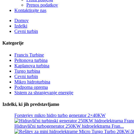
Prenos podatkov
Kontaktirajte nas
Domov
Izdelki
Cevni turbin
Kategorije
Francis Turbine
Peltonova turbina
Kaplanova turbina
Turgo turbina
Alternativni hidroelektrarni generator 500KW Fra...
Cevni turbin
Mikro hidroturbina
Nizki stroški gradnje, visoka učinkovitost, nizka toplota ...
Podporna oprema
Sistem za shranjevanje energije
20ft 250KWh 582KWh kontejnerizirana litij-ionska baterija...
Izdelki, ki jih predstavljamo
Majhna mikro hidroelektrarna s fiksnim rezilom 10 kW 12 kW
Forsterjev mikro hidro turbo generator 2×40KW
Hidravlični turbogenerator 250KW hidroelektrarna Fran...