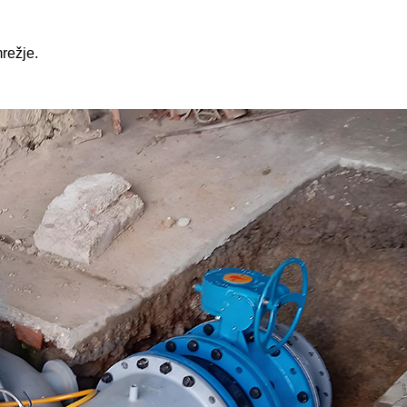
režje.