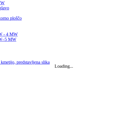
0KW
Loading...
 15 kW 20 kW ...
rator...
m
trarna...