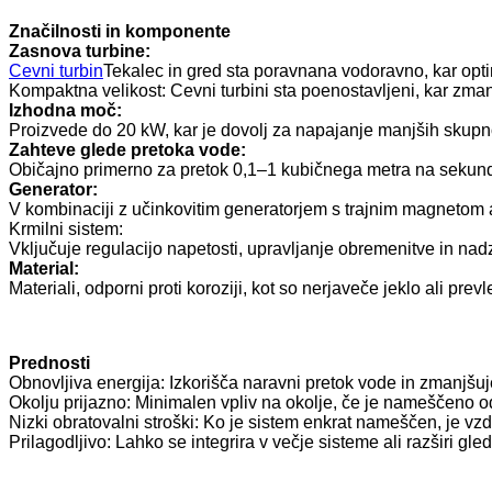
Značilnosti in komponente
Zasnova turbine:
Cevni turbin
Tekalec in gred sta poravnana vodoravno, kar opti
Kompaktna velikost: Cevni turbini sta poenostavljeni, kar zma
Izhodna moč:
Proizvede do 20 kW, kar je dovolj za napajanje manjših skupnost
Zahteve glede pretoka vode:
Običajno primerno za pretok 0,1–1 kubičnega metra na sekund
Generator:
V kombinaciji z učinkovitim generatorjem s trajnim magnetom al
Krmilni sistem:
Vključuje regulacijo napetosti, upravljanje obremenitve in nad
Material:
Materiali, odporni proti koroziji, kot so nerjaveče jeklo ali pre
Prednosti
Obnovljiva energija: Izkorišča naravni pretok vode in zmanjšuje
Okolju prijazno: Minimalen vpliv na okolje, če je nameščeno 
Nizki obratovalni stroški: Ko je sistem enkrat nameščen, je vz
Prilagodljivo: Lahko se integrira v večje sisteme ali razširi gle