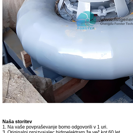
Naša storitev
1. Na vaše povpraševanje bomo odgovorili v 1 uri.
3. Originalni proizvajalec hidroelektrarn že več kot 60 let.