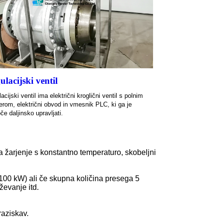
ulacijski ventil
acijski ventil ima električni kroglični ventil s polnim
rom, električni obvod in vmesnik PLC, ki ga je
e daljinsko upravljati.
 žarjenje s konstantno temperaturo, skobeljni
 ≥100 kW) ali če skupna količina presega 5
ževanje itd.
raziskav.