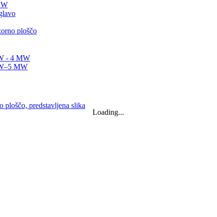
0KW
Loading...
 15 kW 20 kW ...
rator...
m
trarna...