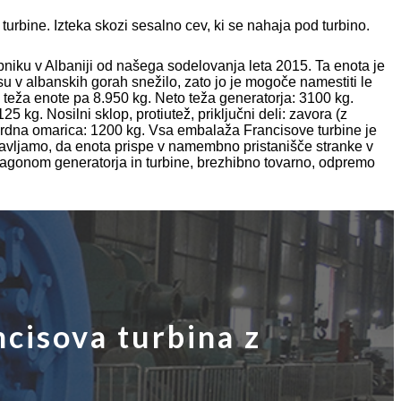
 turbine. Izteka skozi sesalno cev, ki se nahaja pod turbino.
opniku v Albaniji od našega sodelovanja leta 2015. Ta enota je
 v albanskih gorah snežilo, zato jo je mogoče namestiti le
teža enote pa 8.950 kg. Neto teža generatorja: 3100 kg.
5 kg. Nosilni sklop, protiutež, priključni deli: zavora (z
dardna omarica: 1200 kg. Vsa embalaža Francisove turbine je
tavljamo, da enota prispe v namembno pristanišče stranke v
 zagonom generatorja in turbine, brezhibno tovarno, odpremo
ncisova turbina z