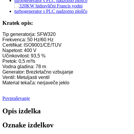
Hidroelektrarne Francis turbinski generator...
Cena hidravlične Francisove turbine 100KW 500KW 1MW 2M
Kratek opis:
Hidravlični turbogenerator 250KW hidroelektrarna Fran...
Tip generatorja: SFW320
Frekvenca: 50 Hz/60 Hz
Rešitev za mini hidroelektrarne Micro Turgo Turbo 20KW-5
Certifikat: ISO9001/CE/TUV
Napetost: 400 V
Cena hidroelektrarne Forster Kaplan turbine generatorja ...
Učinkovitost: 93,5 %
Pretok: 0,5 m³/s
320KW hidravlični Francisov vodni turbogenerator z ...
Vodna gladina: 78 m
Generator: Brezkrtačno vzbujanje
1200KW hidroelektrarni Peltonov turbogenerator
Ventil: Metuljasti ventil
Material tekača: nerjaveče jeklo
Alternativni hidroelektrarni generator 500KW Fra...
Nizki stroški gradnje, visoka učinkovitost, nizka toplota ...
Povpraševanje
20ft 250KWh 582KWh kontejnerizirana litij-ionska baterija...
Opis izdelka
Majhna mikro hidroelektrarna s fiksnim rezilom 10 kW 12 kW
Oznake izdelkov
Forsterjev mikro hidro turbo generator 2×40KW