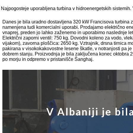
Hidravlični turbogenerator 250KW hidroelektrarna Fran...
Najpogosteje uporabljena turbina v hidroenergetskih sistemih. Vo
Rešitev za mini hidroelektrarne Micro Turgo Turbo 20KW-5
Danes je bila uradno dostavljena 320 kW Francisova turbina za 
Cena hidroelektrarne Forster Kaplan turbine generatorja ...
namenjena tudi komercialni uporabi. Prodajamo električno ene
vnaprej, preden jo lahko zaženemo in uporabimo naslednje leto
320KW hidravlični Francisov vodni turbogenerator z ...
Električni zaporni ventil: 750 kg. Dovodni koleno za vodo, vleka,
vijakom), zavorna ploščica: 2650 kg. Vztrajnik, drsna tirnica
1200KW hidroelektrarni Peltonov turbogenerator
pakirana v visokokakovostne lesene škatle, v notranjosti pa 
dobrem stanju. Proizvodnja je bila zaključena konec oktobra 2
po morju in odpremo v pristanišče Šanghaj.
V Albaniji je bi