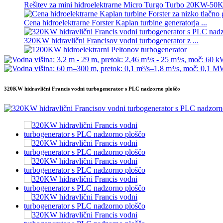
Rešitev za mini hidroelektrarne Micro Turgo Turbo 20KW-5
Cena hidroelektrarne Forster Kaplan turbine generatorja ...
320KW hidravlični Francisov vodni turbogenerator z ...
1200KW hidroelektrarni Peltonov turbogenerator
Alternativni hidroelektrarni generator 500KW Fra...
320KW hidravlični Francis vodni turbogenerator s PLC nadzorno ploščo
Nizki stroški gradnje, visoka učinkovitost, nizka toplota ...
20ft 250KWh 582KWh kontejnerizirana litij-ionska baterija...
Majhna mikro hidroelektrarna s fiksnim rezilom 10 kW 12 kW
Forsterjev mikro hidro turbo generator 2×40KW
Hidravlična propelerska turbina 100 kW Kaplanova turbina gene
2200 kW hidroelektrarna Peltonov generator z vodnim koleso
Majhna Kaplanova turbina 10KW 12KW 15KW Mikro hidroelek
Proizvajalec hidroelektrarne Hidravlična fran...