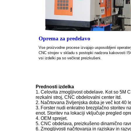
Oprema za predelavo
Vse proizvodne procese izvajajo usposobljeni operaterj
CNC strojev v skladu s postopki nadzora kakovosti IS
vsi izdelki pa so večkrat preizkušeni.
Prednosti izdelka
1. Celovita zmogljivost obdelave. Kot so 5M 
rezkalni stroj, CNC obdelovalni center itd.
2. Načrtovana življenjska doba je več kot 40 le
3. Forster nudi enkratno brezplačno storitev na
enot. Storitev na lokaciji vključuje pregled o
4. OEM sprejet.
5. CNC obdelava, preizkušeno dinamično ravn
6. Zmogljivosti načrtovanja in raziskav in razv