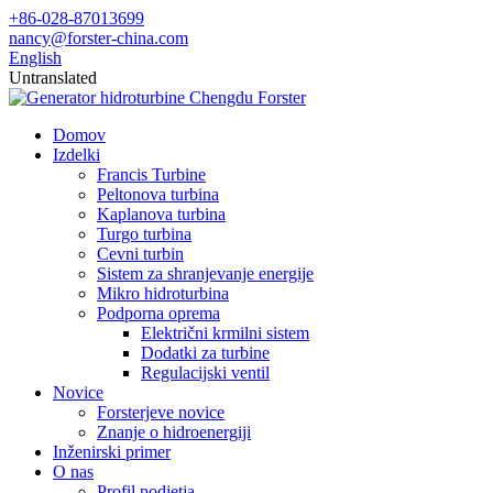
+86-028-87013699
nancy@forster-china.com
English
Untranslated
Domov
Izdelki
Francis Turbine
Peltonova turbina
Kaplanova turbina
Turgo turbina
Cevni turbin
Sistem za shranjevanje energije
Mikro hidroturbina
Podporna oprema
Električni krmilni sistem
Dodatki za turbine
Regulacijski ventil
Novice
Forsterjeve novice
Znanje o hidroenergiji
Inženirski primer
O nas
Profil podjetja