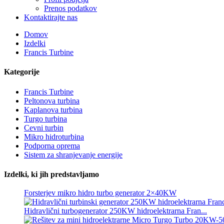
Prenos podatkov
Kontaktirajte nas
Domov
Izdelki
Francis Turbine
Kategorije
Francis Turbine
Peltonova turbina
Kaplanova turbina
Turgo turbina
Alternativni hidroelektrarni generator 500KW Fra...
Cevni turbin
Mikro hidroturbina
Nizki stroški gradnje, visoka učinkovitost, nizka toplota ...
Podporna oprema
Sistem za shranjevanje energije
20ft 250KWh 582KWh kontejnerizirana litij-ionska baterija...
Izdelki, ki jih predstavljamo
Majhna mikro hidroelektrarna s fiksnim rezilom 10 kW 12 kW
Forsterjev mikro hidro turbo generator 2×40KW
Hidravlični turbogenerator 250KW hidroelektrarna Fran...