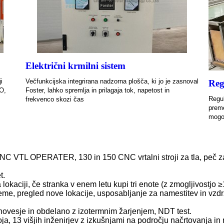
Električni krmilni sistem
i
Večfunkcijska integrirana nadzorna plošča, ki jo je zasnoval
Reg
O,
Foster, lahko spremlja in prilagaja tok, napetost in
Regul
frekvenco skozi čas
preme
mogoč
CNC VTL OPERATER, 130 in 150 CNC vrtalni stroji za tla, peč za
t.
 lokaciji, če stranka v enem letu kupi tri enote (z zmogljivostjo
preme, pregled nove lokacije, usposabljanje za namestitev in vzdr
ovesje in obdelano z izotermnim žarjenjem, NDT test.
oja, 13 višjih inženirjev z izkušnjami na področju načrtovanja in 