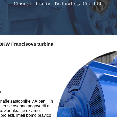
Chengdu Froster Technology Co., Ltd.
20KW Francisova turbina
9
naše zastopnike v Albaniji in
 ter se osebno pogovorili o
o. Zaenkrat je okvirno
 projekti. Imeli bomo pravico