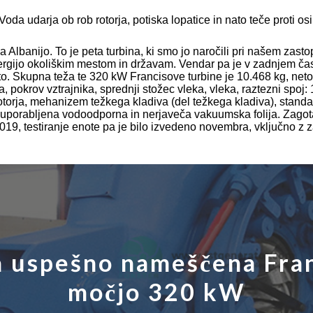
da udarja ob rob rotorja, potiska lopatice in nato teče proti osi
0KW
Albanijo. To je peta turbina, ki smo jo naročili pri našem zast
rgijo okoliškim mestom in državam. Vendar pa je v zadnjem času
. Skupna teža te 320 kW Francisove turbine je 10.468 kg, neto 
 pokrov vztrajnika, sprednji stožec vleka, vleka, raztezni spoj: 12
 motorja, mehanizem težkega kladiva (del težkega kladiva), stan
je uporabljena vodoodporna in nerjaveča vakuumska folija. Zago
019, testiranje enote pa je bilo izvedeno novembra, vključno z
la uspešno nameščena Fra
močjo 320 kW