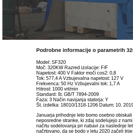
Podrobne informacije o parametrih 3
Model: SF320
Moč: 320KW Razred izolacije: F/F
Napetost: 400 V Faktor moči cos2: 0,8
Tok: 577,4 A Vzbujevalna napetost: 127 V
Frekvenca: 50 Hz Vzbujevalni tok: 1,7 A
Hitrost: 1000 vrt/min
Standard: št. GB/T 7894-2009
Faza: 3 Način navijanja statorja: Y
Št. izdelka: 18010/1318-1206 Datum: 10. 201
Januarja prihodnje leto bomo osebno obiskali 
neposredne stranke, ki zdaj sodelujejo z nami,
načrtu sodelovanja pri nabavi za naslednje let
načrtovano, da se bodo v letu 2020 začeli trije