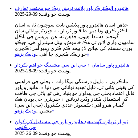
هائيڊرو اليڪٽرڪ پاور پلانٽ ٽريش ريڪ جو مختصر تعارف
پوسٽ جو وقت: 09-29-2025
جڏهن اسان هائيڊرو پاور پلانٽس بابت سوچيون ٿا، ته اسان
اڪثر ڪري وڏا ڊيم، طاقتور ٽربائن، ۽ جنريٽر توانائي سان
گونجندا ڏسندا آهيون. جڏهن ته، هن آپريشن جي بلڪل
سامهون واري لائن تي هڪ خاموش، بيٺل سينٽرل آهي، جيڪو
پوري سسٽم کي بچائڻ لاءِ بيحد ڪم ڪري رهيو آهي: ڪچري
»
جو ريڪ. ڪچري ڇا آهي...
وڌيڪ پڙهو
هائيڊرو پاور سامان ۾ سي اين سي مشيننگ جو اهم ڪردار
پوسٽ جو وقت: 09-28-2025
مائڪرون ۾ ماپيل درستگي ميگا واٽ ۾ بجلي جي فراهمي
کي يقيني بڻائي ٿي. قابل تجديد توانائي جي دنيا ۾، هائيڊرو پاور
قابل اعتماد بجلي جي پيداوار جو بنياد رهي ٿو. پاڻي جي طاقت
کي استعمال ڪندڙ وڏين ٽربائنن ۽ جنريٽرن جي پويان هڪ
گمنام هيرو آهي: ڪمپيوٽر عددي ڪنٽرول (سي اين سي)
»
مشين...
وڌيڪ پڙهو
ٽيوبلر ٽربائن: گهٽ-هيڊ هائيڊرو پاور جي مستقبل کي کولڻ
جي ڪنجي
پوسٽ جو وقت: 09-26-2025