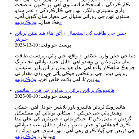
ڪارڪردگي ۽ استحڪام افسانوي آهي، پر ڪنهن به صحت
واري مشينري وانگر، انهن جي ڪارڪردگي ۽ عمر سڌو
سنئون انهن جي روزاني سنڀال جي معيار سان ڳنڍيل آهي.
»
هڪ فعال...
وڌيڪ پڙهو
جبلن جي طاقت کي استعمال ۾ آڻڻ: هاءِ هيڊ پيلٽن ٽربائن
جنريٽر
پوسٽ جو وقت: 10-13-2025
دنيا جي جبلن وارن علائقن ۾ واقع، جتي پاڻي زبردست طاقت
سان بيٺل ڍلانن تي وهندو آهي، قابل تجديد توانائي انجنيئرنگ
جو هڪ شاهڪار واقع آهي: هاءِ هيڊ پيلٽن ٽربائن پاور اسٽيشن.
روايتي ڊيمن جي برعڪس جيڪي پاڻي جي وڏي مقدار تي
»
ڀاڙين ٿا، اهي پلانٽ خاص آهن...
وڌيڪ پڙهو
هائيڊولڪ ٽربائن ڊيزائن ۽ پيداوار جي فن ۽ سائنس
پوسٽ جو وقت: 10-09-2025
هائيڊروڪ ٽربائن هائيڊرو پاور پلانٽس جو دل آهن، جيڪي
وهندڙ پاڻي جي حرڪي ۽ امڪاني توانائي کي ميڪيڪل
گردش ۾ تبديل ڪن ٿا، جيڪو بدلي ۾ جنريٽرن کي بجلي پيدا
ڪرڻ لاءِ هلائي ٿو. جيئن ته دنيا پائيدار ۽ قابل اعتماد توانائي
جي ذريعن جي ڳولا ڪري رهي آهي، انهن سوف جي ڊيزائن ۽
»
پيداوار...
وڌيڪ پڙهو