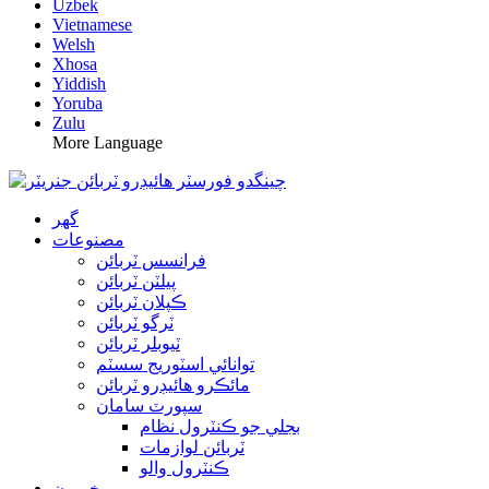
Uzbek
Vietnamese
Welsh
Xhosa
Yiddish
Yoruba
Zulu
More Language
گھر
مصنوعات
فرانسس ٽربائن
پيلٽن ٽربائن
ڪپلان ٽربائن
ٽرگو ٽربائن
ٽيوبلر ٽربائن
توانائي اسٽوريج سسٽم
مائڪرو هائيڊرو ٽربائن
سپورٽ سامان
بجلي جو ڪنٽرول نظام
ٽربائن لوازمات
ڪنٽرول والو
خبرون