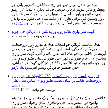
ميداني ۽ دريائي وادين جي وچ ۾ ڪڏهن ڪمزور پاڻي جو
وهڪرو هاڻي ٽيوبلر ٽربائن ذريعي صاف بجلي ۾ تبديل ٿي رهيو
آهي. هائيڊرو پاور سامان ۾، ٽيوبلر ٽربائن، گهٽ سر هائيڊرو
پاور وسيلن کي ترقي ڪرڻ لاءِ مکيه بنياد جي طور تي، وڌندڙ
»
وسيع ايپليڪيشن امڪان ڏيکاري رهيا آهن. م...
وڌيڪ پڙهو
گھٽ سر واري هائيڊرو پاور پلانٽس لاءِ ٽربائن جي چونڊ
پوسٽ جو وقت: 09-22-2025
هڪ مناسب ٽربائن جو انتخاب هڪ هائيڊرو پاور پروجيڪٽ
جي ڪارڪردگي، اقتصادي استحڪام، ۽ ڊگهي مدت جي
آپريشنل ڪاميابي جو هڪ اهم تعين ڪندڙ آهي. گهٽ سر واري
سائيٽن لاءِ، عام طور تي انهن جي طور تي بيان ڪيو ويندو آهي
جن جو هائيڊروڪ هيڊ 20 ميٽر (65 فوٽ) کان گهٽ هوندو آهي،
»
هي فيصلو خاص ٿي ويندو آهي...
وڌيڪ پڙهو
فورسٽر ايسٽرن يورپي ڪسٽمر 250 ڪلوواٽ هائيڊرو پاور
پروجيڪٽ ڪاميابي سان نصب ڪيو ويو ۽ آساني سان هلي
رهيو آهي
پوسٽ جو وقت: 09-19-2025
علائقي ۾ هڪ وقف ٿيل هائيڊرو اليڪٽرڪ منصوبي لاءِ، چئلينج
واضح هو: متغير پاڻي جي وهڪري سان وچولي سر واري
سائيٽ مان توانائي جي پيداوار کي وڌ کان وڌ ڪرڻ. حل لاءِ