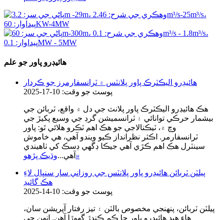
هائيڊرو پاور جو علم
هائيڊرو اليڪٽرڪ پاور پلانٽس ۾ ٽرانسفارمرز جو ڪردار
پوسٽ جو وقت: 10-17-2025
هڪ هائيڊرو اليڪٽرڪ پاور پلانٽ جي دل ۾ واقع، ٽربائن جي
بيشمار حرڪي توانائي ۽ ٽرانسميشن گرڊ جي وسيع پکيڙ جي
وچ ۾، ٽيڪنالاجي جو هڪ اهم ٽڪرو هلائي ٿو: پاور
ٽرانسفارمر. اڪثر نظرانداز ڪيو ويندو آهي، هي خاموش
سينٽرل هڪ اهم ڪڙي آهي جيڪا ڊگهي ڊسڪ کي ٺاهيندي
»
آهي...
وڌيڪ پڙهو
پيلٽن ٽربائن هائيڊرو پاور پلانٽس جي روزاني سار سنڀال لاءِ
هڪ گائيڊ
پوسٽ جو وقت: 10-14-2025
پيلٽن ٽربائن، پنهنجي مخصوص بالٽن ۽ تيز رفتار آپريشن سان،
هاءِ هيڊ هائيڊرو پاور جا ڪم ڪندڙ گھوڙا آهن. انهن جي