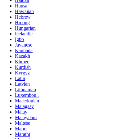
Haitian
Hausa
Hawaiian
Hebrew
Hmong
Hungarian
Icelandic
Igbo
Javanese
Kannada
Kazakh
Khmer
Kurdish
Kyrgyz
Latin
Latvian
Lithuanian
Luxembou..
Macedonian
Malagasy
Malay
Malayalam
Maltese
Maori
Marathi