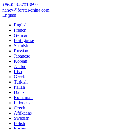
+86-028-87013699
nancy@forster-china.com
English
English
French
German
Portuguese
Spanish
Russian
Japanese
Korean
Arabic
Irish
Greek
Turkish
Italian
Danish
Romanian
Indonesian
Czech
Afrikaans
Swedish
Polish
Basque