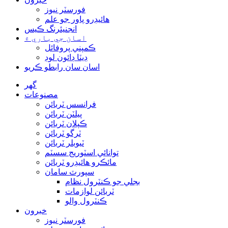
فورسٽر نيوز
هائيڊرو پاور جو علم
انجنيئرنگ ڪيس
اسان جي باري ۾
ڪمپني پروفائل
ڊيٽا ڊائون لوڊ
اسان سان رابطو ڪريو
گھر
مصنوعات
فرانسس ٽربائن
پيلٽن ٽربائن
ڪپلان ٽربائن
ٽرگو ٽربائن
ٽيوبلر ٽربائن
توانائي اسٽوريج سسٽم
مائڪرو هائيڊرو ٽربائن
سپورٽ سامان
بجلي جو ڪنٽرول نظام
ٽربائن لوازمات
ڪنٽرول والو
خبرون
فورسٽر نيوز