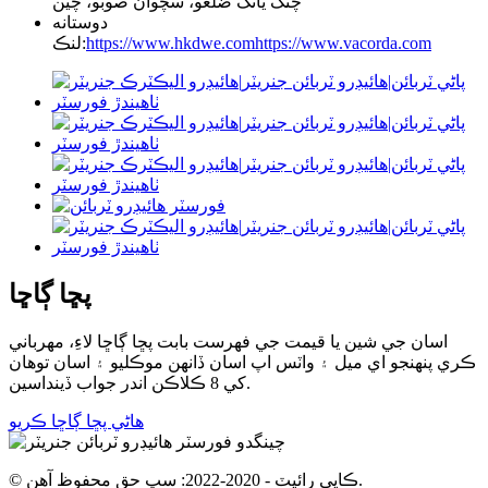
چنگ يانگ ضلعو، سچوان صوبو، چين
دوستانه
https://www.vacorda.com
https://www.hkdwe.com
لنڪ:
پڇا ڳاڇا
اسان جي شين يا قيمت جي فهرست بابت پڇا ڳاڇا لاءِ، مھرباني
ڪري پنھنجو اي ميل ۽ واٽس اپ اسان ڏانھن موڪليو ۽ اسان توھان
کي 8 ڪلاڪن اندر جواب ڏينداسين.
هاڻي پڇا ڳاڇا ڪريو
© ڪاپي رائيٽ - 2020-2022: سڀ حق محفوظ آهن.