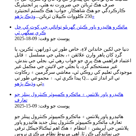
صرف هڪ ٽربائن جي ضرورت نه هئي، پر انجنيئرنگ
ڪارڪردگي جو هڪ شاهڪار. جواب: هڪ ڪسٽم انجنيئرڊ
»
250 ڪلوواٽ ڪيپلان ٽربائن...
وڌيڪ پڙهو
مائڪرو هائيڊرو پاور ڪيئن گهريلو توانائي جي کوٽ کي حل
ڪري سگهي ٿي
پوسٽ جو وقت: 09-18-2025
دنيا جي لکين خاندانن لاءِ، خاص طور تي ڏورانهن، ٽڪرين، يا
گرڊ کان ٻاهر وارن علائقن ۾، بجلي جي مسلسل ۽ قابل
اعتماد فراهمي هڪ پري جو خواب رهي ٿي. بجلي جي بندش،
غير مستحڪم گرڊ، يا بجلي جي لائينن جي مڪمل غير
موجودگي تعليم کي روڪي ٿي، معاشي سرگرمين ۾ رڪاوٽ
پيدا ڪري ٿي، ۽ مجموعي طور تي Q... تي اثر انداز ٿئي
»
ٿي.
وڌيڪ پڙهو
هائيڊرو پاور پلانٽس ۾ مائڪرو ڪمپيوٽر ڪنٽرول پينلز جو
تعارف
پوسٽ جو وقت: 09-15-2025
هائيڊرو پاور پلانٽس ۾ مائڪرو ڪمپيوٽر ڪنٽرول پينلز جو
تعارف مائڪرو ڪمپيوٽر ڪنٽرول پينل جديد هائيڊرو پاور
پلانٽس جي آپريشن ۽ انتظام ۾ هڪ اهم ٽيڪنالاجيڪل ترقي
جي نمائندگي ڪن ٿا. اهي مربوط نظام مرڪزي نروس