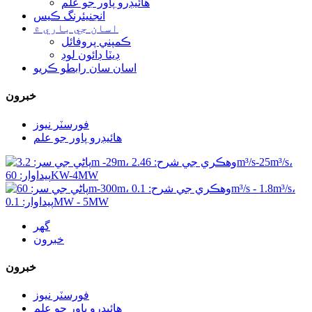
هائيڊرو پاور جو علم
انجنيئرنگ ڪيس
اسان جي باري ۾
ڪمپني پروفائل
ڊيٽا ڊائون لوڊ
اسان سان رابطو ڪريو
خبرون
فورسٽر نيوز
هائيڊرو پاور جو علم
گھر
خبرون
خبرون
فورسٽر نيوز
هائيڊرو پاور جو علم