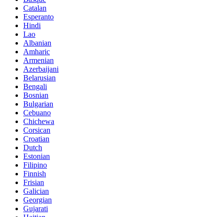
Catalan
Esperanto
Hindi
Lao
Albanian
Amharic
Armenian
Azerbaijani
Belarusian
Bengali
Bosnian
Bulgarian
Cebuano
Chichewa
Corsican
Croatian
Dutch
Estonian
Filipino
Finnish
Frisian
Galician
Georgian
Gujarati