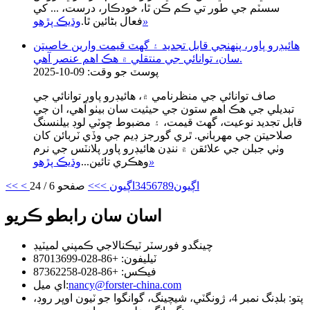
سسٽم جي طور تي ڪم ڪن ٿا، خودڪار، درست، ... کي
»
فعال بڻائين ٿا.
وڌيڪ پڙهو
هائيڊرو پاور، پنهنجي قابل تجديد ۽ گهٽ قيمت وارين خاصيتن
سان، توانائي جي منتقلي ۾ هڪ اهم عنصر آهي.
پوسٽ جو وقت: 09-10-2025
صاف توانائي جي منظرنامي ۾، هائيڊرو پاور توانائي جي
تبديلي جي هڪ اهم ستون جي حيثيت سان بيٺو آهي، ان جي
قابل تجديد نوعيت، گهٽ قيمت، ۽ مضبوط چوٽي لوڊ بيلنسنگ
صلاحيتن جي مهرباني. ٿري گورجز ڊيم جي وڏي ٽربائن کان
وٺي جبلن جي علائقن ۾ ننڍن هائيڊرو پاور پلانٽس جي نرم
»
وهڪري تائين...
وڌيڪ پڙهو
< اڳيون
9
8
7
6
5
4
3
اڳيون >
>>
صفحو 6 / 24
<<
اسان سان رابطو ڪريو
چينگدو فورسٽر ٽيڪنالاجي ڪمپني لميٽيڊ
ٽيليفون: +86-028-87013699
فيڪس: +86-028-87362258
nancy@forster-china.com
اي ميل:
پتو: بلڊنگ نمبر 4، ژونگٽي، شيچينگ، گوانگوا جو ٽيون اوڀر روڊ،