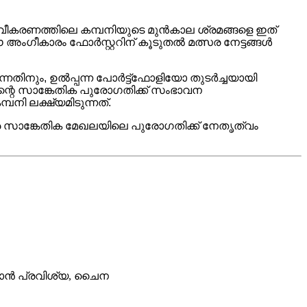
ക നവീകരണത്തിലെ കമ്പനിയുടെ മുൻകാല ശ്രമങ്ങളെ ഇത്
 അംഗീകാരം ഫോർസ്റ്ററിന് കൂടുതൽ മത്സര നേട്ടങ്ങൾ
തിനും, ഉൽപ്പന്ന പോർട്ട്‌ഫോളിയോ തുടർച്ചയായി
ിന്റെ സാങ്കേതിക പുരോഗതിക്ക് സംഭാവന
നി ലക്ഷ്യമിടുന്നത്.
ത്ര സാങ്കേതിക മേഖലയിലെ പുരോഗതിക്ക് നേതൃത്വം
ചുവാൻ പ്രവിശ്യ, ചൈന