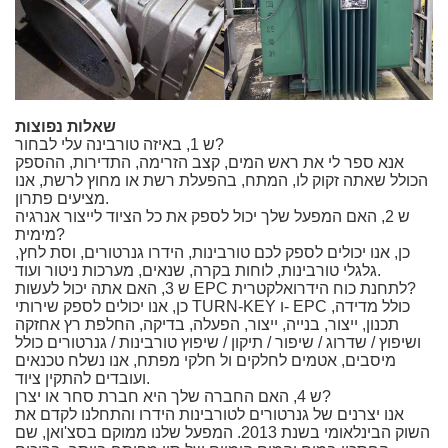
שאלות נפוצות
ש 1, באיזה טורבינה עלי לבחור?
אנא ספר לי את ראש המים, קצב הזרימה, התדירות, ההספק
הכולל שאתה זקוק לו, המתח, בהפעלת רשת או מחוץ לרשת, אנו
מציעים פתרון.
ש 2, האם המפעל שלך יכול לספק את כל הציוד לייצור אנרגיה
מימית?
כן, אנו יכולים לספק לכם טורבינות, הידרו גנרטורים, וסת לחץ,
גלגלי טורבינות, לוחות בקרה, שנאים, מערכות ניטור ועוד.
ש 3, האם אתה יכול לעשות EPC לתחנת כוח הידרואלקטרית?
כן, אנו יכולים לספק שירותי TURN-KEY ו- EPC כולל מדידה,
תכנון, ייצור, בנייה, ייצור, הפעלה, בדיקה, החלפת רץ אחזקה
ושיפוץ / שדרוג / שיפור / תיקון / שיפוץ טורבינות / גנרטורים כולל
מיסבים, אטמים לחלקים ול חלקי מפתח, אנו נשלח טכנאים
ועובדים להתקין ציוד.
ש 4, האם החברה שלך היא חברת סחר או יצרן?
אנו יצרנים של גנרטורים לטורבינות הידרו והתחלנו לקדם את
השוק הבינלאומי בשנת 2013. המפעל שלנו ממוקם בסצ'ואן, שם