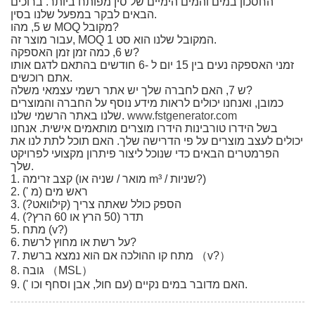
החסכון במים והמים הימיים של סין מפותח ביותר. ברוכים
הבאים לבקר במפעל שלנו בסין.
ש 5, מהו MOQ מקובל?
עבור מוצר זה, MOQ המקובל שלנו הוא סט 1.
ש 6, כמה זמן זמן האספקה?
זמני האספקה ​​נעים בין 15 יום ל -6 חודשים בהתאם לדגם אותו
אתם רוכשים.
ש 7, האם לחברה שלך יש אתר רשמי עצמאי משלה?
כמובן, ואנחנו יכולים לראות מידע נוסף על החברה והמוצרים
www.fstgenerator.com
שלנו באתר הרשמי שלנו.
בשל הידרו טורבינות הידרו מוצרים מותאמים אישית. אנחנו
יכולים לעצב מוצרים על פי הדרישה שלך. האם תוכל לתת לנו את
הפרמטרים הבאים כדי שנוכל ליצור פיתרון מקצועי לפרויקט
שלך.
1. קצב זרימה (מואר / שניה או m³ / שניות?)
2. ראש מים (מ ')
3. הספק כולל שאתה צריך (קילוואט?)
4. תדר (50 הרץ או 60 הרץ?)
5. מתח (v?)
6. על רשת או מחוץ לרשת?
7. מתח קו ההולכה אם הוא נמצא ברשת （v?）
8. גובה （MSL）
9. האם מדובר במים נקיים (עם חול, אבן וסחף וכו ').