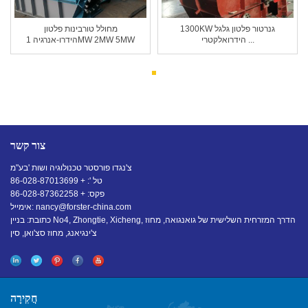
1300KW גנרטור פלטון גלגל
מחולל טורבינות פלטון
הידרואלקטרי ...
הידרו-אנרגיה 1MW 2MW 5MW
צור קשר
צ'נגדו פורסטר טכנולוגיה ושות 'בע"מ
טל ': + 86-028-87013699
פקס: + 86-028-87362258
nancy@forster-china.com
אימייל:
כתובת: בניין No4, Zhongtie, Xicheng, הדרך המזרחית השלישית של גואנגואה, מחוז
צ'ינגיאנג, מחוז סצ'ואן, סין
חֲקִירָה