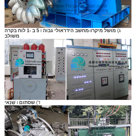
ג)
מושל מיקרו-מחשב הידראולי גבוה
ו
5 ב -1 לוח בקרה
משולב
ד)
שסתום
ו
שַׁנַאי