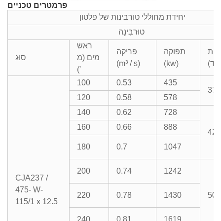
פרמטרים טכניים
יחידת מחוללי טורבינות של פלטון
טוּרבִּינָה
ראש
רות
תפוקה
פריקה
מים (מ
סוּג
"ד)
(kw)
(m³ / s)
')
100
0.53
435
375
120
0.58
578
140
0.62
728
160
0.66
888
428
180
0.7
1047
200
0.74
1242
CJA237 /
475- W-
220
0.78
1430
500
115/1 x 12.5
240
0.81
1619