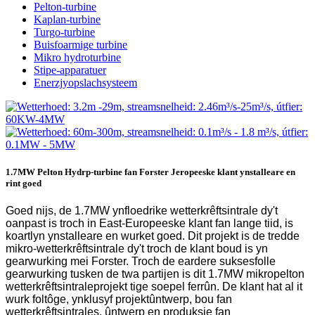
Pelton-turbine
Kaplan-turbine
Turgo-turbine
Buisfoarmige turbine
Mikro hydroturbine
Stipe-apparatuer
Enerzjyopslachsysteem
1.7MW Pelton Hydrp-turbine fan Forster Jeropeeske klant ynstalleare en
rint goed
Goed nijs, de 1.7MW ynfloedrike wetterkrêftsintrale dy't
oanpast is troch in East-Europeeske klant fan lange tiid, is
koartlyn ynstalleare en wurket goed. Dit projekt is de tredde
mikro-wetterkrêftsintrale dy't troch de klant boud is yn
gearwurking mei Forster. Troch de eardere suksesfolle
gearwurking tusken de twa partijen is dit 1.7MW mikropelton
wetterkrêftsintraleprojekt tige soepel ferrûn. De klant hat al it
wurk foltôge, ynklusyf projektûntwerp, bou fan
wetterkrêftsintrales, ûntwerp en produksje fan