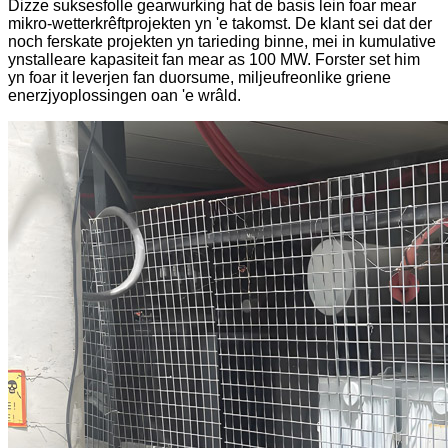
Dizze suksesfolle gearwurking hat de basis lein foar mear
mikro-wetterkrêftprojekten yn 'e takomst. De klant sei dat der
noch ferskate projekten yn tarieding binne, mei in kumulative
ynstalleare kapasiteit fan mear as 100 MW. Forster set him
yn foar it leverjen fan duorsume, miljeufreonlike griene
enerzjyoplossingen oan 'e wrâld.