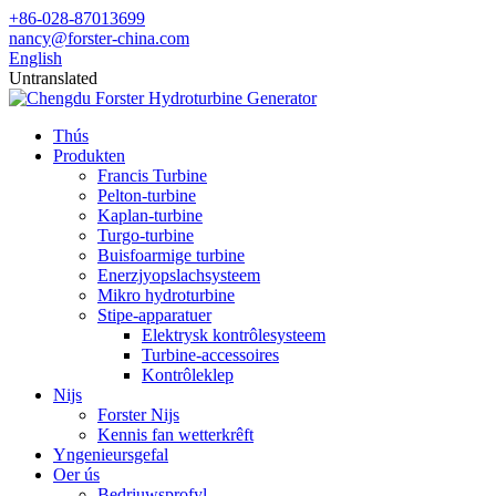
+86-028-87013699
nancy@forster-china.com
English
Untranslated
Thús
Produkten
Francis Turbine
Pelton-turbine
Kaplan-turbine
Turgo-turbine
Buisfoarmige turbine
Enerzjyopslachsysteem
Mikro hydroturbine
Stipe-apparatuer
Elektrysk kontrôlesysteem
Turbine-accessoires
Kontrôleklep
Nijs
Forster Nijs
Kennis fan wetterkrêft
Yngenieursgefal
Oer ús
Bedriuwsprofyl