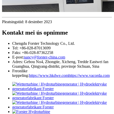
Pleatsingstiid: 8 desimber 2023
Kontakt mei ús opnimme
Chengdu Forster Technology Co., Ltd.
Tel: +86-028-87013699
Faks: +86-028-87362258
E-post:
nancy@forster-china.com
Adres: Gebou No4, Zhongtie, Xicheng, Tredde Eastwei fan
Guanghua, Qingyang-distrikt, provinsje Sichuan, Sina
Freonlike
keppeling:
https://www.hkdwe.com
https://www.vacorda.com