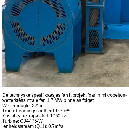
De technyske spesifikaasjes fan it projekt foar in mikropelton-
wetterkrêftsintrale fan 1,7 MW binne as folget
Wetterhoogte: 325m
Trochstreamingssnelheid: 0.7m³/s
Ynstallearre kapasiteit: 1750 kw
Turbine: CJA475-W
Ienheidsstream (Q11): 0.7m³/s