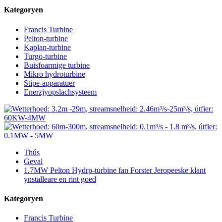
Kategoryen
Francis Turbine
Pelton-turbine
Kaplan-turbine
Turgo-turbine
Buisfoarmige turbine
Mikro hydroturbine
Stipe-apparatuer
Enerzjyopslachsysteem
Thús
Geval
1.7MW Pelton Hydrp-turbine fan Forster Jeropeeske klant
ynstalleare en rint goed
Kategoryen
Francis Turbine