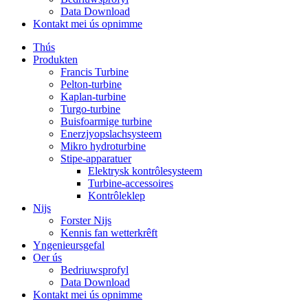
Data Download
Kontakt mei ús opnimme
Thús
Produkten
Francis Turbine
Pelton-turbine
Kaplan-turbine
Turgo-turbine
Buisfoarmige turbine
Enerzjyopslachsysteem
Mikro hydroturbine
Stipe-apparatuer
Elektrysk kontrôlesysteem
Turbine-accessoires
Kontrôleklep
Nijs
Forster Nijs
Kennis fan wetterkrêft
Yngenieursgefal
Oer ús
Bedriuwsprofyl
Data Download
Kontakt mei ús opnimme