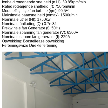
Ienheid rotearjende snelheid (n11): 39.85rpm/min
Rated rotearjende snelheid (r): 750rpm/min
Modeleffisjinsje fan turbine (ηm): 90,5%
Maksimale baansnelheid (nfmax): 1500r/min
Nominale útfier (Nt): 1750kw
Nominale ûntlading (Qr) 0.7m3/s
Frekwinsje fan Generator (f): 50Hz
Nominale spanning fan generator (V): 6300V
Nominale stroom fan generator (I): 229A
Opwekking: Borstelleaze opwekking
Ferbiningswize Direkte ferbining