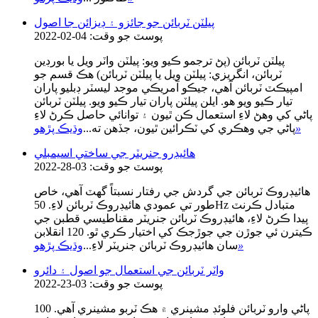
پيلٽن ٽربائن جو جائزو ۽ ڊيزائن جا اصول
پوسٽ جو وقت: 04-02-2022
پيلٽن ٽربائن (پڻ ترجمو ڪيو ويو: پيلٽن واٽر ويل يا بورڊين
ٽربائن، انگريزي: پيلٽن ويل يا پيلٽن ٽربائن) هڪ قسم جو
امپيڪٽ ٽربائن آهي، جيڪو آمريڪي موجد ليسٽر ڊبليو پاران
تيار ڪيو ويو هو. ايلن پيلٽن پاران تيار ڪيو ويو. پيلٽن ٽربائن
پاڻي کي وهڻ لاءِ استعمال ڪن ٿيون ۽ توانائي حاصل ڪرڻ لاءِ
»
پاڻي جي وهڪري کي ٽڪرائين ٿيون، جڏهن ته...
وڌيڪ پڙهو
هائيڊرو جنريٽر جي ساختي اسيمبلي
پوسٽ جو وقت: 03-28-2022
هائيڊروڪ ٽربائن جي گردش جي رفتار نسبتاً گهٽ آهي، خاص
طور تي عمودي هائيڊروڪ ٽربائن لاءِ. 50Hz متبادل ڪرنٽ
پيدا ڪرڻ لاءِ، هائيڊروڪ ٽربائن جنريٽر مقناطيسي قطبن جي
ڪيترن ئي جوڙن جي جوڙجڪ کي اختيار ڪري ٿو. 120 انقلابن
»
سان هائيڊروڪ ٽربائن جنريٽر لاءِ...
وڌيڪ پڙهو
واٽر ٽربائن جي استعمال جو اصول ۽ دائرو
پوسٽ جو وقت: 03-23-2022
پاڻي وارو ٽربائن فلوئڊ مشينري ۾ هڪ ٽربو مشينري آهي. 100