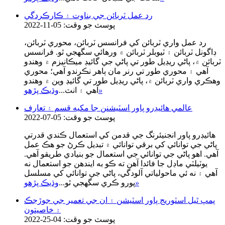
رد عمل ٽربائن جي بناوت ۽ ڪارڪردگي
پوسٽ جو وقت: 05-11-2022
رد عمل واري ٽربائن کي فرانسس ٽربائن، محوري ٽربائن،
ڊاگونل ٽربائن ۽ ٽيوبلر ٽربائن ۾ ورهائي سگهجي ٿو. فرانسس
ٽربائن ۾، پاڻي ريڊيل طور تي پاڻي جي گائيڊ ميڪانيزم ۾ وهندو
آهي ۽ محوري طور تي رنر مان ٻاهر نڪرندو آهي؛ محوري
وهڪري واري ٽربائن ۾، پاڻي ريڊيل طور تي گائيڊ وين ۾ وهندو
»
آهي ۽ انٽ...
وڌيڪ پڙهو
عالمي هائيڊرو پاور اسٽيشنن جا مکيه قسم ۽ تعارف
پوسٽ جو وقت: 05-07-2022
هائيڊرو پاور انجنيئرنگ جي قدمن کي استعمال ڪندي قدرتي
پاڻي جي توانائي کي برقي توانائي ۾ تبديل ڪرڻ جو هڪ عمل
آهي. اهو پاڻي جي توانائي جي استعمال جو بنيادي طريقو آهي.
يوٽيلٽي ماڊل جا فائدا آهن ته ڪو به ايندھن جو استعمال نه
آهي ۽ نه ئي ماحولياتي آلودگي، پاڻي جي توانائي کي مسلسل
»
پورو ڪري سگهجي ٿو...
وڌيڪ پڙهو
پمپ ٿيل اسٽوريج پاور اسٽيشن ۽ ان جي تعمير جي جوڙجڪ
۽ خاصيتون
پوسٽ جو وقت: 04-25-2022