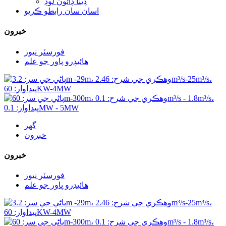
ڊيٽا ڊائون لوڊ
اسان سان رابطو ڪريو
خبرون
فورسٽر نيوز
هائيڊرو پاور جو علم
گھر
خبرون
خبرون
فورسٽر نيوز
هائيڊرو پاور جو علم