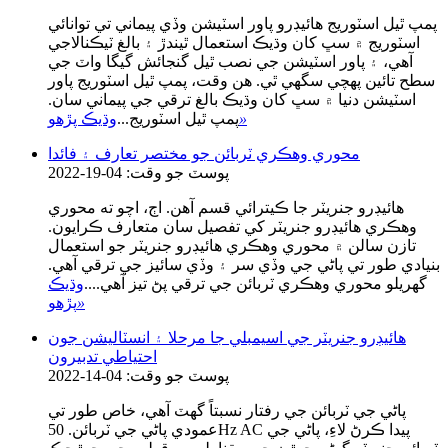
پمپ ٿيل اسٽوريج هائيڊرو پاور اسٽيشن وڏي پيماني تي توانائي
اسٽوريج ۾ سڀ کان وڌيڪ استعمال ٿيندڙ ۽ بالغ ٽيڪنالاجي
آهي، ۽ پاور اسٽيشن جي نصب ٿيل گنجائش گيگا واٽ جي
سطح تائين پهچي سگهي ٿي. هن وقت، پمپ ٿيل اسٽوريج پاور
اسٽيشن دنيا ۾ سڀ کان وڌيڪ بالغ ترقي جي پيماني سان.
»
پمپ ٿيل اسٽوريج...
وڌيڪ پڙهو
محوري وهڪري ٽربائن جو مختصر تعارف ۽ فائدا
پوسٽ جو وقت: 04-19-2022
هائيڊرو جنريٽر جا ڪيترائي قسم آهن. اڄ، اچو ته محوري
وهڪري هائيڊرو جنريٽر کي تفصيل سان متعارف ڪرايون.
تازن سالن ۾ محوري وهڪري هائيڊرو جنريٽر جو استعمال
بنيادي طور تي پاڻي جي وڏي سر ۽ وڏي سائيز جي ترقي آهي.
گهريلو محوري وهڪري ٽربائن جي ترقي پڻ تيز آهي....
وڌيڪ
»
پڙهو
هائيڊرو جنريٽر جي اسيمبلي جا مرحلا ۽ انسٽاليشن جون
احتياطي تدبيرون
پوسٽ جو وقت: 04-14-2022
پاڻي جي ٽربائن جي رفتار نسبتاً گهٽ آهي، خاص طور تي
عمودي پاڻي جي ٽربائن. 50Hz AC پيدا ڪرڻ لاءِ، پاڻي جي