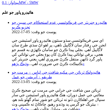
هائيڊرو پاور جو علم
هائيڊرو جنريٽر جي فريڪوئنسي عدم استحڪام جي سببن جو
تجزيو ڪريو
پوسٽ جو وقت: 05-17-2022
اي سي فريڪوئنسي سڌو سنئون هائيڊرو پاور اسٽيشن جي
انجن جي رفتار سان لاڳاپيل ناهي، پر اهو اڻ سڌي طرح سان
لاڳاپيل آهي. بجلي پيدا ڪرڻ جو سامان ڪهڙي به قسم جو
هجي، برقي توانائي پيدا ڪرڻ کان پوءِ بجلي جي توانائي کي
پاور گرڊ ڏانهن منتقل ڪرڻ ضروري آهي، يعني جنريٽر کي
»
ڪنيڪٽ ڪرڻ جي ضرورت آهي...
وڌيڪ پڙهو
هائيڊولڪ ٽربائن جي مکيه شافٽ جي لباس ۽ مرمت جو
طريقو ۽ آپريشن جو عمل
پوسٽ جو وقت: 05-13-2022
ٽربائن مين شافٽ جي خرابي جي مرمت تي صحيح ڪرڻ
معائني جي عمل دوران، هڪ هائيڊرو پاور اسٽيشن جي سار
سنڀال جي اهلڪارن ڏٺو ته ٽربائن جو شور تمام گهڻو بلند هو،
۽ بيئرنگ جو گرمي پد وڌندو رهيو. ڇاڪاڻ ته ڪمپني وٽ
»
شافٽ جي متبادل حالت ناهي...
وڌيڪ پڙهو