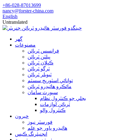
+86-028-87013699
nancy@forster-china.com
English
Untranslated
گھر
مصنوعات
فرانسس ٽربائن
پيلٽن ٽربائن
ڪپلان ٽربائن
ٽرگو ٽربائن
ٽيوبلر ٽربائن
توانائي اسٽوريج سسٽم
مائڪرو هائيڊرو ٽربائن
سپورٽ سامان
بجلي جو ڪنٽرول نظام
ٽربائن لوازمات
ڪنٽرول والو
خبرون
فورسٽر نيوز
هائيڊرو پاور جو علم
انجنيئرنگ ڪيس
اسان جي باري ۾