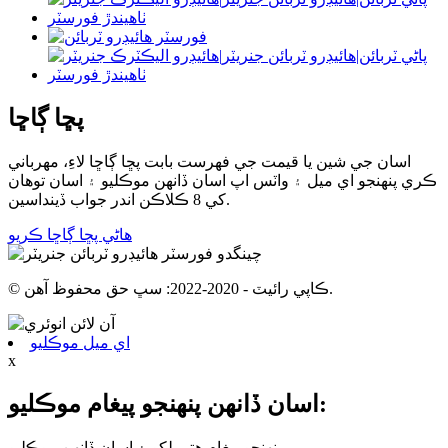
پڇا ڳاڇا
اسان جي شين يا قيمت جي فهرست بابت پڇا ڳاڇا لاءِ، مھرباني
ڪري پنھنجو اي ميل ۽ واٽس اپ اسان ڏانھن موڪليو ۽ اسان توھان
کي 8 ڪلاڪن اندر جواب ڏينداسين.
هاڻي پڇا ڳاڇا ڪريو
© ڪاپي رائيٽ - 2020-2022: سڀ حق محفوظ آهن.
اي ميل موڪليو
x
اسان ڏانهن پنهنجو پيغام موڪليو:
پنهنجو پيغام هتي لکو ۽ اسان ڏانهن موڪليو