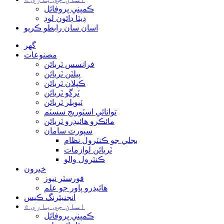
ڪمپني پروفائل
ڊيٽا ڊائون لوڊ
اسان سان رابطو ڪريو
گھر
مصنوعات
فرانسس ٽربائن
پيلٽن ٽربائن
ڪپلان ٽربائن
ٽرگو ٽربائن
ٽيوبلر ٽربائن
توانائي اسٽوريج سسٽم
مائڪرو هائيڊرو ٽربائن
سپورٽ سامان
بجلي جو ڪنٽرول نظام
ٽربائن لوازمات
ڪنٽرول والو
خبرون
فورسٽر نيوز
هائيڊرو پاور جو علم
انجنيئرنگ ڪيس
اسان جي باري ۾
ڪمپني پروفائل