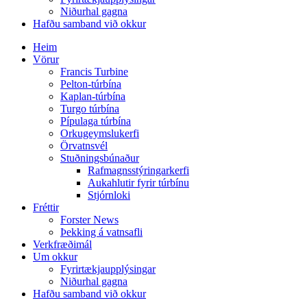
Niðurhal gagna
Hafðu samband við okkur
Heim
Vörur
Francis Turbine
Pelton-túrbína
Kaplan-túrbína
Turgo túrbína
Pípulaga túrbína
Orkugeymslukerfi
Örvatnsvél
Stuðningsbúnaður
Rafmagnsstýringarkerfi
Aukahlutir fyrir túrbínu
Stjórnloki
Fréttir
Forster News
Þekking á vatnsafli
Verkfræðimál
Um okkur
Fyrirtækjaupplýsingar
Niðurhal gagna
Hafðu samband við okkur