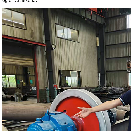
og ör-vatnskerfa.