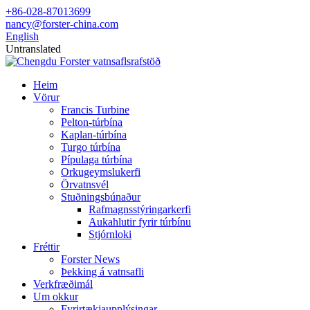
+86-028-87013699
nancy@forster-china.com
English
Untranslated
Heim
Vörur
Francis Turbine
Pelton-túrbína
Kaplan-túrbína
Turgo túrbína
Pípulaga túrbína
Orkugeymslukerfi
Örvatnsvél
Stuðningsbúnaður
Rafmagnsstýringarkerfi
Aukahlutir fyrir túrbínu
Stjórnloki
Fréttir
Forster News
Þekking á vatnsafli
Verkfræðimál
Um okkur
Fyrirtækjaupplýsingar