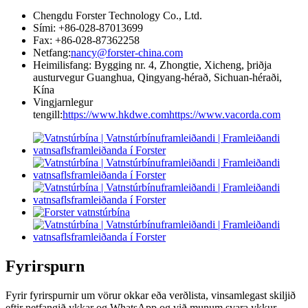
Chengdu Forster Technology Co., Ltd.
Sími: +86-028-87013699
Fax: +86-028-87362258
Netfang:
nancy@forster-china.com
Heimilisfang: Bygging nr. 4, Zhongtie, Xicheng, þriðja
austurvegur Guanghua, Qingyang-hérað, Sichuan-héraði,
Kína
Vingjarnlegur
tengill:
https://www.hkdwe.com
https://www.vacorda.com
Fyrirspurn
Fyrir fyrirspurnir um vörur okkar eða verðlista, vinsamlegast skiljið
eftir netfangið ykkar og WhatsApp og við munum svara ykkur