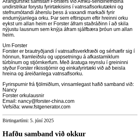
Árangursríkt samstarf Forsters við Afríku-sendinefndina
undirstrikar forystu fyrirtækisins í vatnsaflsorkutækni og
stefnumótandi áherslu þess á vaxandi markaði fyrir
endurnýjanlega orku. Þar sem eftirspurn eftir hreinni orku
eykst um allan heim er Forster áfram staðráðinn í að skila
nýjustu lausnum sem knýja áfram sjálfbæra þróun um allan
heim.
Um Forster
Forster er brautryðjandi í vatnsaflsverkfræði og sérhæfir sig í
hönnun, framleiðslu og uppsetningu á afkastamiklum
túrbínum og stjórnkerfum. Með áratuga reynslu í greininni
styður Forster ríkisstjórnir og einkafyrirtæki við að beisla
hreina og áreiðanlega vatnsaflsorku.
Fyrirspurnir frá fjölmiðlum, vinsamlegast hafið samband við:
Nancy
Forster orkulausnir
Email: nancy@forster-china.com
Vefsíða: www.fstgenerator.com
Birtingartími: 5. júní 2025
Hafðu samband við okkur