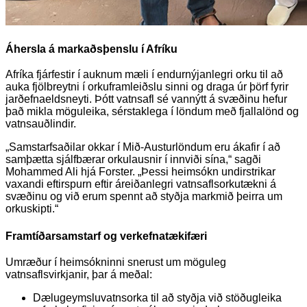
Áhersla á markaðsþenslu í Afríku
Afríka fjárfestir í auknum mæli í endurnýjanlegri orku til að
auka fjölbreytni í orkuframleiðslu sinni og draga úr þörf fyrir
jarðefnaeldsneyti. Þótt vatnsafl sé vannýtt á svæðinu hefur
það mikla möguleika, sérstaklega í löndum með fjallalönd og
vatnsauðlindir.
„Samstarfsaðilar okkar í Mið-Austurlöndum eru ákafir í að
samþætta sjálfbærar orkulausnir í innviði sína,“ sagði
Mohammed Ali hjá Forster. „Þessi heimsókn undirstrikar
vaxandi eftirspurn eftir áreiðanlegri vatnsaflsorkutækni á
svæðinu og við erum spennt að styðja markmið þeirra um
orkuskipti.“
Framtíðarsamstarf og verkefnatækifæri
Umræður í heimsókninni snerust um möguleg
vatnsaflsvirkjanir, þar á meðal:
Dælugeymsluvatnsorka til að styðja við stöðugleika