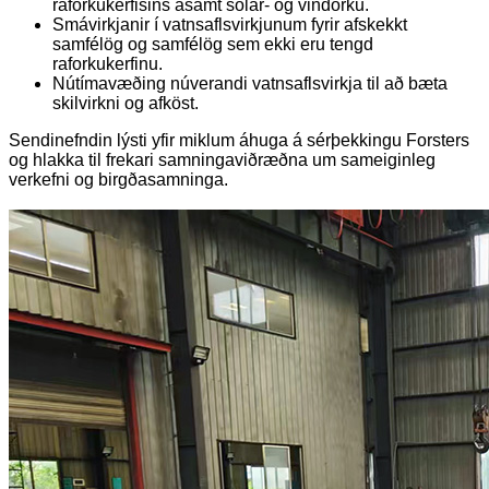
raforkukerfisins ásamt sólar- og vindorku.
Smávirkjanir í vatnsaflsvirkjunum fyrir afskekkt
samfélög og samfélög sem ekki eru tengd
raforkukerfinu.
Nútímavæðing núverandi vatnsaflsvirkja til að bæta
skilvirkni og afköst.
Sendinefndin lýsti yfir miklum áhuga á sérþekkingu Forsters
og hlakka til frekari samningaviðræðna um sameiginleg
verkefni og birgðasamninga.