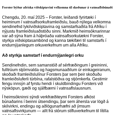
Forster býður afríska viðskiptavini velkomna til skoðunar á vatnsaflsbúnaði
Chengdu, 20. maí 2025 – Forster, leiðandi fyrirtæki í
heiminum í vatnsaflsorkuframleiðslu, bauð nýlega velkomna
sendinefnd lykilviðskiptavina og samstarfsaðila frá Afríku í
nýjustu framleiðsluaðstöðu sinni. Markmið heimsóknarinnar
var að sýna fram á háþróaða vatnsaflsorkutækni Forster,
styrkja viðskiptasambönd og kanna tækifæri til samstarfs í
endurnýjanlegum orkuverkefnum um alla Afríku.
Að styrkja samstarf í endurnýjanlegri orku
Sendinefndin, sem samanstóð af sérfræðingum í greininni,
fulltrúum stjórnvalda og hagsmunaaðilum úr einkageiranum,
skoðaði framleiðslulínur Forsters þar sem þeir skoðuðu
framleiðsluferli túrbína, rafalstöðva og stjórnkerfa. Gestirnir
fengu innsýn af fyrstu hendi í skuldbindingu Forsters við
nýsköpun, gæði og sjálfbærni í vatnsaflslausnum.
Í heimsókninni sýndi verkfræðiteymi Forsters afköst
búnaðarins í beinni útsendingu, þar sem áhersla var lögð á
skilvirkni, endingu og aðlögunarhæfni að ýmsum
vatnsaflsvirkjunum — allt frá stórum stífluverkefnum til lítilla