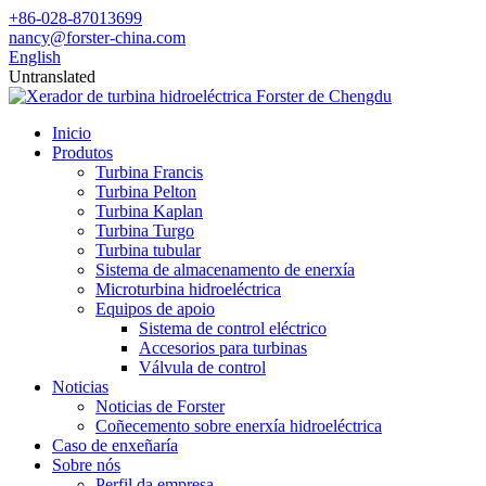
+86-028-87013699
nancy@forster-china.com
English
Untranslated
Inicio
Produtos
Turbina Francis
Turbina Pelton
Turbina Kaplan
Turbina Turgo
Turbina tubular
Sistema de almacenamento de enerxía
Microturbina hidroeléctrica
Equipos de apoio
Sistema de control eléctrico
Accesorios para turbinas
Válvula de control
Noticias
Noticias de Forster
Coñecemento sobre enerxía hidroeléctrica
Caso de enxeñaría
Sobre nós
Perfil da empresa