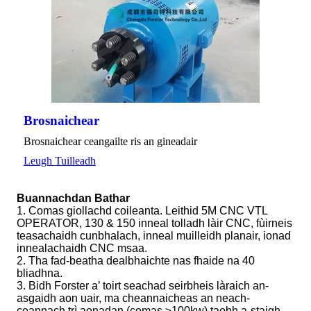
Brosnaichear
Brosnaichear ceangailte ris an gineadair
Leugh Tuilleadh
Buannachdan Bathar
1. Comas giollachd coileanta. Leithid 5M CNC VTL
OPERATOR, 130 & 150 inneal tolladh làir CNC, fùirneis
teasachaidh cunbhalach, inneal muilleidh planair, ionad
innealachaidh CNC msaa.
2. Tha fad-beatha dealbhaichte nas fhaide na 40
bliadhna.
3. Bidh Forster a’ toirt seachad seirbheis làraich an-
asgaidh aon uair, ma cheannaicheas an neach-
ceannach trì aonadan (comas ≥100kw) taobh a-staigh