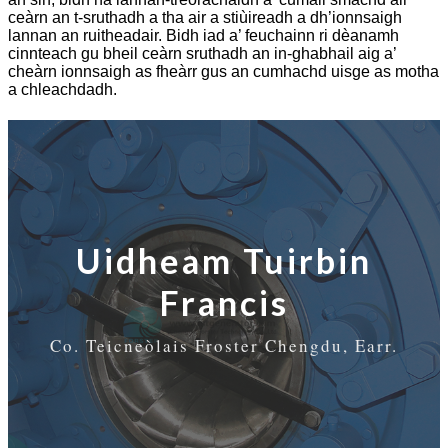
ceàrn an t-sruthadh a tha air a stiùireadh a dh’ionnsaigh
lannan an ruitheadair. Bidh iad a’ feuchainn ri dèanamh
cinnteach gu bheil ceàrn sruthadh an in-ghabhail aig a’
cheàrn ionnsaigh as fheàrr gus an cumhachd uisge as motha
a chleachdadh.
Uidheam Tuirbin
Francis
Co. Teicneòlais Froster Chengdu, Earr.