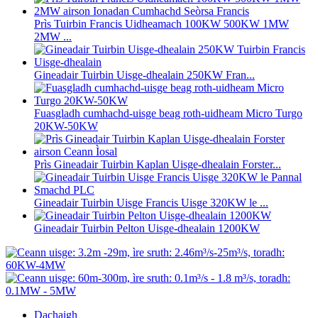
Prìs Tuirbin Francis Uidheamach 100KW 500KW 1MW
2MW ...
Gineadair Tuirbin Uisge-dhealain 250KW Fran...
Fuasgladh cumhachd-uisge beag roth-uidheam Micro Turgo
20KW-50KW
Prìs Gineadair Tuirbin Kaplan Uisge-dhealain Forster...
Gineadair Tuirbin Uisge Francis Uisge 320KW le ...
Gineadair Tuirbin Pelton Uisge-dhealain 1200KW
Dachaigh