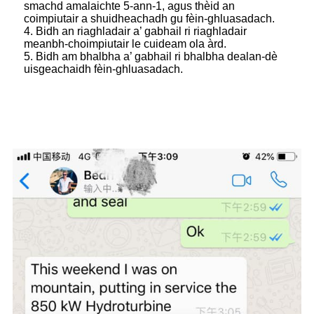
smachd amalaichte 5-ann-1, agus thèid an
coimpiutair a shuidheachadh gu fèin-ghluasadach.
4. Bidh an riaghladair a’ gabhail ri riaghladair
meanbh-choimpiutair le cuideam ola àrd.
5. Bidh am bhalbha a’ gabhail ri bhalbha dealan-dè
uisgeachaidh fèin-ghluasadach.