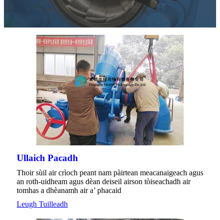
Ullaich Pacadh
Thoir sùil air crìoch peant nam pàirtean meacanaigeach agus
an roth-uidheam agus dèan deiseil airson tòiseachadh air
tomhas a dhèanamh air a’ phacaid
Leugh Tuilleadh