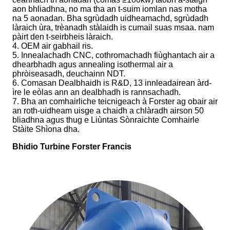
aon bhliadhna, no ma tha an t-suim iomlan nas motha
na 5 aonadan. Bha sgrùdadh uidheamachd, sgrùdadh
làraich ùra, trèanadh stàlaidh is cumail suas msaa. nam
pàirt den t-seirbheis làraich.
4. OEM air gabhail ris.
5. Innealachadh CNC, cothromachadh fiùghantach air a
dhearbhadh agus annealing isothermal air a
phròiseasadh, deuchainn NDT.
6. Comasan Dealbhaidh is R&D, 13 innleadairean àrd-
ìre le eòlas ann an dealbhadh is rannsachadh.
7. Bha an comhairliche teicnigeach à Forster ag obair air
an roth-uidheam uisge a chaidh a chlàradh airson 50
bliadhna agus thug e Liùntas Sònraichte Comhairle
Stàite Shìona dha.
Bhidio Turbine Forster Francis