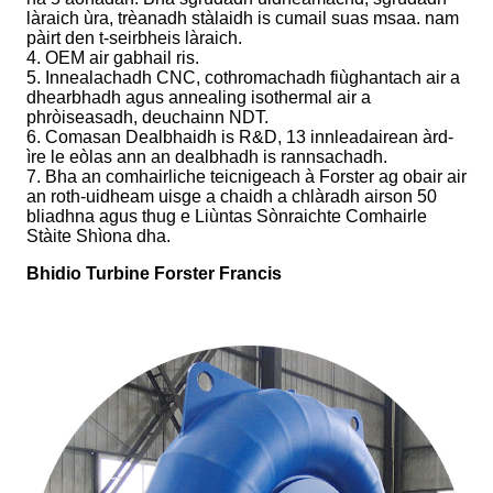
làraich ùra, trèanadh stàlaidh is cumail suas msaa. nam
pàirt den t-seirbheis làraich.
4. OEM air gabhail ris.
5. Innealachadh CNC, cothromachadh fiùghantach air a
dhearbhadh agus annealing isothermal air a
phròiseasadh, deuchainn NDT.
6. Comasan Dealbhaidh is R&D, 13 innleadairean àrd-
ìre le eòlas ann an dealbhadh is rannsachadh.
7. Bha an comhairliche teicnigeach à Forster ag obair air
an roth-uidheam uisge a chaidh a chlàradh airson 50
bliadhna agus thug e Liùntas Sònraichte Comhairle
Stàite Shìona dha.
Bhidio Turbine Forster Francis