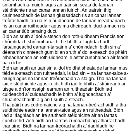
snìomhach a-muigh, agus an uair sin seata de lannan
stèidhichte ris an canar lannan fuirich. An uairsin thig
cruinneachadh de lannan gluasadach ris an canar lannan
treòrachaidh, an uairsin buidheann de lannan meadhanach
ris an canar ruitheadair agus mu dheireadh, duct a-mach ris
an canar tiùb tarraing duct.
Bidh an sruth a’ dol a-steach don roth-uidheam Francis tron ​​
chòmhdach shnìomhanach. Le bhith a’ lughdachadh
farsaingeachd earrann-tarsainn a’ chòmhdach, bidh sin a’
dèanamh cinnteach gum bi an sruth a’ dol a-steach do phàirt
mheadhanach an roth-uidheam le astar cunbhalach air feadh
na crìche.
Bidh an sruth an uair sin a’ dol tro dhà sheata de lannan mus
tèid e a-steach don ruitheadair, is iad sin – na lannan-taice a-
muigh agus na lannan-treòrachaidh a-staigh. Tha na lannan-
taice stèidhichte agus cuidichidh iad le bhith a’ stiùireadh an
uisge a dh’ionnsaigh earrann an ruitheadair. Bidh iad
cuideachd a’ cuideachadh le bhith a’ lughdachadh a’
chuairteachaidh aig an t-sruth a-steach.
Tha pàirt nas cudromaiche aig na lannan-treòrachaidh a tha
suidhichte eadar na lannan-taice agus an ruitheadair. Bidh
iad a’ riaghladh an ìre sruthadh stèidhichte air an iarrtas
cumhachd. Ach bidh an t-iarrtas cumhachd ag atharrachadh
thar ùine. Bidh na lannan-treòrachaidh a’ riaghladh ìre