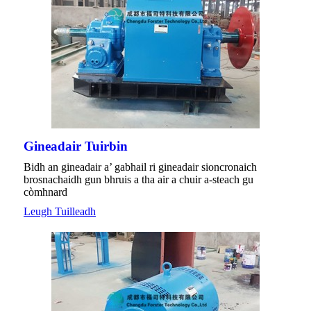
Gineadair Tuirbin
Bidh an gineadair a’ gabhail ri gineadair sioncronaich
brosnachaidh gun bhruis a tha air a chuir a-steach gu
còmhnard
Leugh Tuilleadh