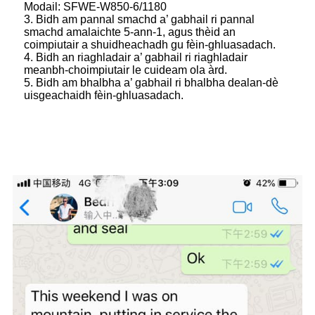
Modail: SFWE-W850-6/1180
3. Bidh am pannal smachd a’ gabhail ri pannal
smachd amalaichte 5-ann-1, agus thèid an
coimpiutair a shuidheachadh gu fèin-ghluasadach.
4. Bidh an riaghladair a’ gabhail ri riaghladair
meanbh-choimpiutair le cuideam ola àrd.
5. Bidh am bhalbha a’ gabhail ri bhalbha dealan-dè
uisgeachaidh fèin-ghluasadach.