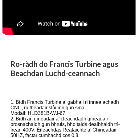
Ro-ràdh do Francis Turbine agus
Beachdan Luchd-ceannach
1. Bidh Francis Turbine a’ gabhail ri innealachadh
CNC, ruitheadair stàilinn gun smal.
Modail: HLD381B-WJ-67
2. Bidh an gineadair a’ cleachdadh gineadair
brosnachaidh gun bhruis, bholtaids dealbhaidh trì-
ìrean 400V, Èifeachdas Reataichte a’ Ghineadair
50HZ, factar cumhachd cos 0.8.