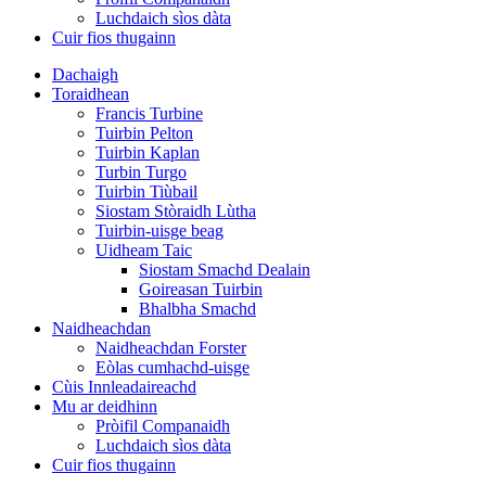
Luchdaich sìos dàta
Cuir fios thugainn
Dachaigh
Toraidhean
Francis Turbine
Tuirbin Pelton
Tuirbin Kaplan
Turbin Turgo
Tuirbin Tiùbail
Siostam Stòraidh Lùtha
Tuirbin-uisge beag
Uidheam Taic
Siostam Smachd Dealain
Goireasan Tuirbin
Bhalbha Smachd
Naidheachdan
Naidheachdan Forster
Eòlas cumhachd-uisge
Cùis Innleadaireachd
Mu ar deidhinn
Pròifil Companaidh
Luchdaich sìos dàta
Cuir fios thugainn