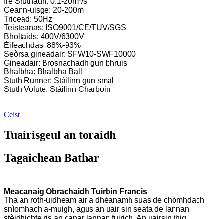
Ìre Sruthadh: 0.1-20m³/s
Ceann-uisge: 20-200m
Tricead: 50Hz
Teisteanas: ISO9001/CE/TUV/SGS
Bholtaids: 400V/6300V
Èifeachdas: 88%-93%
Seòrsa gineadair: SFW10-SWF10000
Gineadair: Brosnachadh gun bhruis
Bhalbha: Bhalbha Ball
Stuth Runner: Stàilinn gun smal
Stuth Volute: Stàilinn Charboin
Ceist
Tuairisgeul an toraidh
Tagaichean Bathar
Meacanaig Obrachaidh Tuirbin Francis
Tha an roth-uidheam air a dhèanamh suas de chòmhdach
snìomhach a-muigh, agus an uair sin seata de lannan
stèidhichte ris an canar lannan fuirich. An uairsin thig