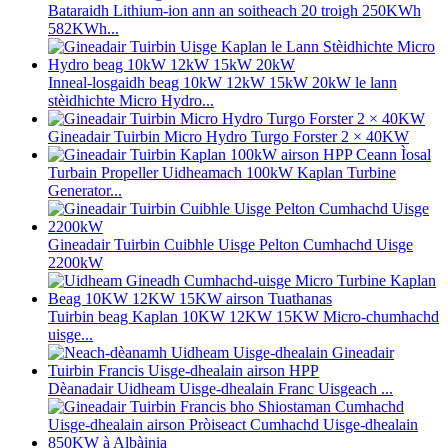
Bataraidh Lithium-ion ann an soitheach 20 troigh 250KWh
582KWh...
Inneal-losgaidh beag 10kW 12kW 15kW 20kW le lann
stèidhichte Micro Hydro...
Gineadair Tuirbin Micro Hydro Turgo Forster 2 × 40KW
Turbain Propeller Uidheamach 100kW Kaplan Turbine
Generator...
Gineadair Tuirbin Cuibhle Uisge Pelton Cumhachd Uisge
2200kW
Tuirbin beag Kaplan 10KW 12KW 15KW Micro-chumhachd
uisge...
Dèanadair Uidheam Uisge-dhealain Franc Uisgeach ...