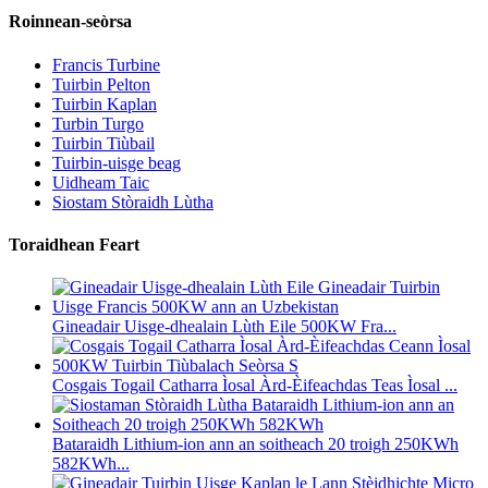
Roinnean-seòrsa
Francis Turbine
Tuirbin Pelton
Tuirbin Kaplan
Turbin Turgo
Tuirbin Tiùbail
Tuirbin-uisge beag
Uidheam Taic
Siostam Stòraidh Lùtha
Toraidhean Feart
Gineadair Uisge-dhealain Lùth Eile 500KW Fra...
Cosgais Togail Catharra Ìosal Àrd-Èifeachdas Teas Ìosal ...
Bataraidh Lithium-ion ann an soitheach 20 troigh 250KWh
582KWh...