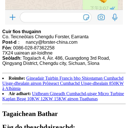
Cuir fios thugainn
Co. Teicneòlais Chengdu Forster, Earranta
Post-d
： nancy@forster-china.com
Fòn
: 0086-028-87362258
7X24 uairean air-loidhne
Seòladh
: Togalach 4, Àir. 486, Guangdong 3rd Road,
Qingyang District, Chengdu city, Sichuan, Sìona
Roimhe:
Gineadair Tuirbin Francis bho Shiostaman Cumhachd
Uisge-dhealain airson Pròiseact Cumhachd Uisge-dhealain 850KW
à Albàinia
Air adhart:
Uidheam Gineadh Cumhachd-uisge Micro Turbine
Kaplan Beag 10KW 12KW 15KW airson Tuathanas
Tagaichean Bathar
Fàg do theachdaireachd: