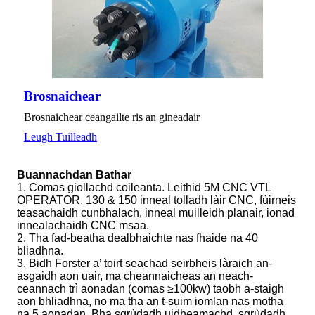
Brosnaichear
Brosnaichear ceangailte ris an gineadair
Leugh Tuilleadh
Buannachdan Bathar
1. Comas giollachd coileanta. Leithid 5M CNC VTL
OPERATOR, 130 & 150 inneal tolladh làir CNC, fùirneis
teasachaidh cunbhalach, inneal muilleidh planair, ionad
innealachaidh CNC msaa.
2. Tha fad-beatha dealbhaichte nas fhaide na 40
bliadhna.
3. Bidh Forster a’ toirt seachad seirbheis làraich an-
asgaidh aon uair, ma cheannaicheas an neach-
ceannach trì aonadan (comas ≥100kw) taobh a-staigh
aon bhliadhna, no ma tha an t-suim iomlan nas motha
na 5 aonadan. Bha sgrùdadh uidheamachd, sgrùdadh