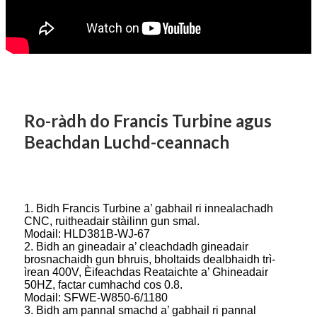
Ro-ràdh do Francis Turbine agus
Beachdan Luchd-ceannach
1. Bidh Francis Turbine a’ gabhail ri innealachadh
CNC, ruitheadair stàilinn gun smal.
Modail: HLD381B-WJ-67
2. Bidh an gineadair a’ cleachdadh gineadair
brosnachaidh gun bhruis, bholtaids dealbhaidh trì-
ìrean 400V, Èifeachdas Reataichte a’ Ghineadair
50HZ, factar cumhachd cos 0.8.
Modail: SFWE-W850-6/1180
3. Bidh am pannal smachd a’ gabhail ri pannal