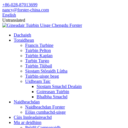
+86-028-87013699
nancy@forster-china.com
English
Untranslated
Dachaigh
Toraidhean
Francis Turbine
Tuirbin Pelton
Tuirbin Kaplan
Turbin Turgo
Tuirbin Tiùbail
Siostam Stòraidh Lùtha
Tuirbin-uisge beag
Uidheam Taic
Siostam Smachd Dealain
Goireasan Tuirbin
Bhalbha Smachd
Naidheachdan
Naidheachdan Forster
Eòlas cumhachd-uisge
Cùis Innleadaireachd
Mu ar deidhinn
Pròifil Companaidh