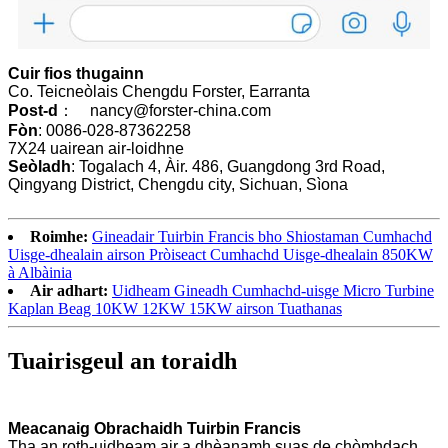
Cuir fios thugainn
Co. Teicneòlais Chengdu Forster, Earranta
Post-d
： nancy@forster-china.com
Fòn
: 0086-028-87362258
7X24 uairean air-loidhne
Seòladh
: Togalach 4, Àir. 486, Guangdong 3rd Road,
Qingyang District, Chengdu city, Sichuan, Sìona
Roimhe:
Gineadair Tuirbin Francis bho Shiostaman Cumhachd
Uisge-dhealain airson Pròiseact Cumhachd Uisge-dhealain 850KW
à Albàinia
Air adhart:
Uidheam Gineadh Cumhachd-uisge Micro Turbine
Kaplan Beag 10KW 12KW 15KW airson Tuathanas
Tuairisgeul an toraidh
Meacanaig Obrachaidh Tuirbin Francis
Tha an roth-uidheam air a dhèanamh suas de chòmhdach