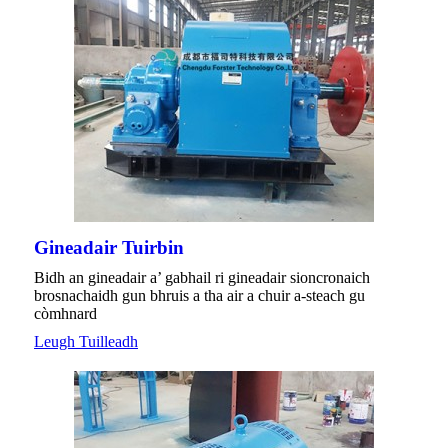
Gineadair Tuirbin
Bidh an gineadair a’ gabhail ri gineadair sioncronaich
brosnachaidh gun bhruis a tha air a chuir a-steach gu
còmhnard
Leugh Tuilleadh