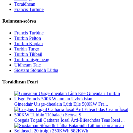
Toraidhean
Francis Turbine
Roinnean-seòrsa
Francis Turbine
Tuirbin Pelton
Tuirbin Kaplan
Turbin Turgo
Tuirbin Tiùbail
Tuirbin-uisge beag
Uidheam Taic
Siostam Stòraidh Lùtha
Toraidhean Feart
Gineadair Uisge-dhealain Lùth Eile 500KW Fra...
Cosgais Togail Catharra Ìosal Àrd-Èifeachdas Teas Ìosal ...