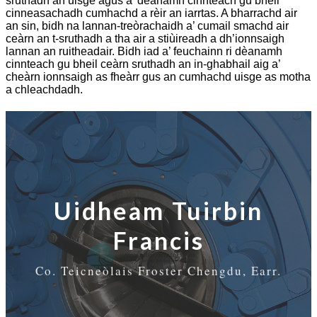
sruthadh an uisge agus a’ dèanamh cinnteach gu bheil
cinneasachadh cumhachd a rèir an iarrtas. A bharrachd air
an sin, bidh na lannan-treòrachaidh a’ cumail smachd air
ceàrn an t-sruthadh a tha air a stiùireadh a dh’ionnsaigh
lannan an ruitheadair. Bidh iad a’ feuchainn ri dèanamh
cinnteach gu bheil ceàrn sruthadh an in-ghabhail aig a’
cheàrn ionnsaigh as fheàrr gus an cumhachd uisge as motha
a chleachdadh.
Uidheam Tuirbin
Francis
Co. Teicneòlais Froster Chengdu, Earr.