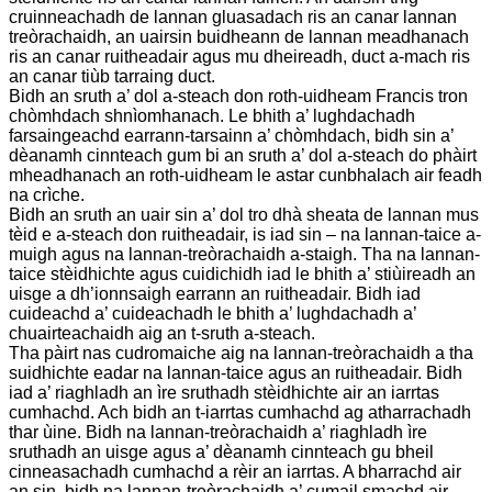
cruinneachadh de lannan gluasadach ris an canar lannan
treòrachaidh, an uairsin buidheann de lannan meadhanach
ris an canar ruitheadair agus mu dheireadh, duct a-mach ris
an canar tiùb tarraing duct.
Bidh an sruth a’ dol a-steach don roth-uidheam Francis tron ​​
chòmhdach shnìomhanach. Le bhith a’ lughdachadh
farsaingeachd earrann-tarsainn a’ chòmhdach, bidh sin a’
dèanamh cinnteach gum bi an sruth a’ dol a-steach do phàirt
mheadhanach an roth-uidheam le astar cunbhalach air feadh
na crìche.
Bidh an sruth an uair sin a’ dol tro dhà sheata de lannan mus
tèid e a-steach don ruitheadair, is iad sin – na lannan-taice a-
muigh agus na lannan-treòrachaidh a-staigh. Tha na lannan-
taice stèidhichte agus cuidichidh iad le bhith a’ stiùireadh an
uisge a dh’ionnsaigh earrann an ruitheadair. Bidh iad
cuideachd a’ cuideachadh le bhith a’ lughdachadh a’
chuairteachaidh aig an t-sruth a-steach.
Tha pàirt nas cudromaiche aig na lannan-treòrachaidh a tha
suidhichte eadar na lannan-taice agus an ruitheadair. Bidh
iad a’ riaghladh an ìre sruthadh stèidhichte air an iarrtas
cumhachd. Ach bidh an t-iarrtas cumhachd ag atharrachadh
thar ùine. Bidh na lannan-treòrachaidh a’ riaghladh ìre
sruthadh an uisge agus a’ dèanamh cinnteach gu bheil
cinneasachadh cumhachd a rèir an iarrtas. A bharrachd air
an sin, bidh na lannan-treòrachaidh a’ cumail smachd air