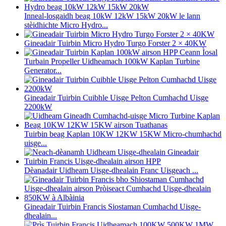
Inneal-losgaidh beag 10kW 12kW 15kW 20kW le lann
stèidhichte Micro Hydro...
Gineadair Tuirbin Micro Hydro Turgo Forster 2 × 40KW
Turbain Propeller Uidheamach 100kW Kaplan Turbine
Generator...
Gineadair Tuirbin Cuibhle Uisge Pelton Cumhachd Uisge
2200kW
Tuirbin beag Kaplan 10KW 12KW 15KW Micro-chumhachd
uisge...
Dèanadair Uidheam Uisge-dhealain Franc Uisgeach ...
Gineadair Tuirbin Francis Siostaman Cumhachd Uisge-
dhealain...