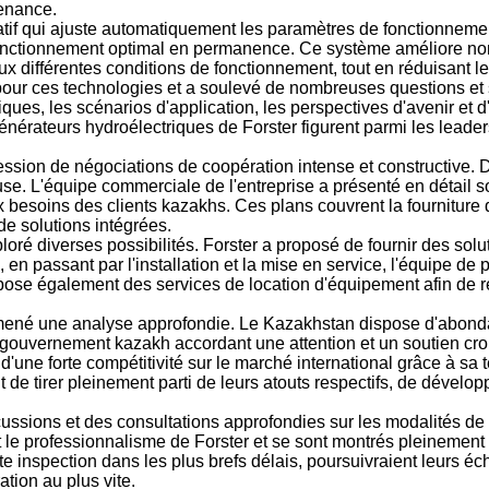
tenance.
if qui ajuste automatiquement les paramètres de fonctionnement 
onctionnement optimal en permanence. Ce système améliore non se
 aux différentes conditions de fonctionnement, tout en réduisant 
t pour ces technologies et a soulevé de nombreuses questions et
ques, les scénarios d'application, les perspectives d'avenir et 
 générateurs hydroélectriques de Forster figurent parmi les leade
ssion de négociations de coopération intense et constructive. 
e. L'équipe commerciale de l'entreprise a présenté en détail s
 besoins des clients kazakhs. Ces plans couvrent la fourniture d
de solutions intégrées.
loré diverses possibilités. Forster a proposé de fournir des s
 en passant par l'installation et la mise en service, l'équipe de
opose également des services de location d'équipement afin de ré
 mené une analyse approfondie. Le Kazakhstan dispose d'abond
Le gouvernement kazakh accordant une attention et un soutien cr
 d'une forte compétitivité sur le marché international grâce à sa
t de tirer pleinement parti de leurs atouts respectifs, de dével
ussions et des consultations approfondies sur les modalités de
et le professionnalisme de Forster et se sont montrés pleinement 
tte inspection dans les plus brefs délais, poursuivraient leurs é
tion au plus vite.