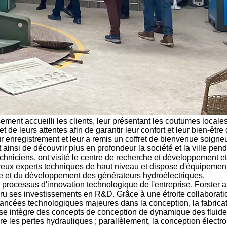
ement accueilli les clients, leur présentant les coutumes locales 
t de leurs attentes afin de garantir leur confort et leur bien-être 
ur enregistrement et leur a remis un coffret de bienvenue soig
t ainsi de découvrir plus en profondeur la société et la ville pend
hniciens, ont visité le centre de recherche et développement et 
reux experts techniques de haut niveau et dispose d'équipements 
che et du développement des générateurs hydroélectriques.
e processus d'innovation technologique de l'entreprise. Forster
ru ses investissements en R&D. Grâce à une étroite collaboratio
 avancées technologiques majeures dans la conception, la fabrica
ise intègre des concepts de conception de dynamique des fluides
re les pertes hydrauliques ; parallèlement, la conception électr