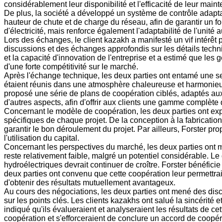
considérablement leur disponibilité et l'efficacité de leur main
De plus, la société a développé un système de contrôle adaptat
hauteur de chute et de charge du réseau, afin de garantir un f
d'électricité, mais renforce également l'adaptabilité de l'unité
Lors des échanges, le client kazakh a manifesté un vif intérê
discussions et des échanges approfondis sur les détails techni
et la capacité d'innovation de l'entreprise et a estimé que les
d'une forte compétitivité sur le marché.
Après l'échange technique, les deux parties ont entamé une se
étaient réunis dans une atmosphère chaleureuse et harmonieus
proposé une série de plans de coopération ciblés, adaptés aux
d'autres aspects, afin d'offrir aux clients une gamme complète 
Concernant le modèle de coopération, les deux parties ont exp
spécifiques de chaque projet. De la conception à la fabrication,
garantir le bon déroulement du projet. Par ailleurs, Forster pr
l'utilisation du capital.
Concernant les perspectives du marché, les deux parties ont
reste relativement faible, malgré un potentiel considérable. 
hydroélectriques devrait continuer de croître. Forster bénéficie
deux parties ont convenu que cette coopération leur permettrai
d'obtenir des résultats mutuellement avantageux.
Au cours des négociations, les deux parties ont mené des disc
sur les points clés. Les clients kazakhs ont salué la sincérité 
indiqué qu'ils évalueraient et analyseraient les résultats de ce
coopération et s'efforceraient de conclure un accord de coopéra