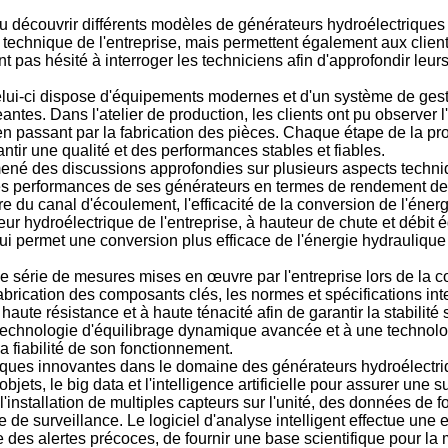
u découvrir différents modèles de générateurs hydroélectriques 
e technique de l'entreprise, mais permettent également aux clie
 n'ont pas hésité à interroger les techniciens afin d'approfondir l
Celui-ci dispose d'équipements modernes et d'un système de gest
ntes. Dans l'atelier de production, les clients ont pu observer
en passant par la fabrication des pièces. Chaque étape de la 
ntir une qualité et des performances stables et fiables.
mené des discussions approfondies sur plusieurs aspects techni
ntes performances de ses générateurs en termes de rendement de 
ture du canal d'écoulement, l'efficacité de la conversion de l'é
r hydroélectrique de l'entreprise, à hauteur de chute et débit é
ui permet une conversion plus efficace de l'énergie hydraulique 
e série de mesures mises en œuvre par l'entreprise lors de la con
fabrication des composants clés, les normes et spécifications i
 haute résistance et à haute ténacité afin de garantir la stabilit
chnologie d'équilibrage dynamique avancée et à une technologie
 la fiabilité de son fonctionnement.
ques innovantes dans le domaine des générateurs hydroélectrique
jets, le big data et l'intelligence artificielle pour assurer une s
installation de multiples capteurs sur l'unité, des données de fo
e de surveillance. Le logiciel d'analyse intelligent effectue un
 des alertes précoces, de fournir une base scientifique pour la