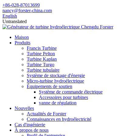
+86-028-87013699
nancy@forster-china.com
English
Untranslated
Maison
Produits
Francis Turbine
Turbine Pelton
Turbine Kaplan
Turbine Turgo
Turbine tubulaire
Système de stockage d'énergie
Micro-turbine hydroélectrique
Équipements de soutien
Système de commande électrique
Accessoires pour turbines
vanne de régulation
Nouvelles
Actualités de Forster
Connaissances en hydroélectricité
Cas d'ingénierie
À propos de nous
Profil de l'entreprise