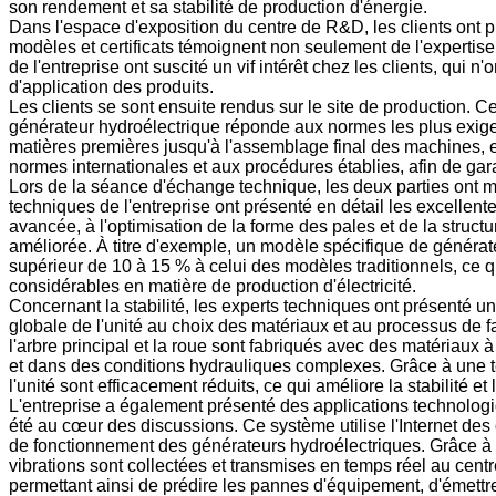
son rendement et sa stabilité de production d'énergie.
Dans l'espace d'exposition du centre de R&D, les clients ont p
modèles et certificats témoignent non seulement de l'expertis
de l'entreprise ont suscité un vif intérêt chez les clients, qui
d'application des produits.
Les clients se sont ensuite rendus sur le site de production. 
générateur hydroélectrique réponde aux normes les plus exigea
matières premières jusqu'à l'assemblage final des machines, 
normes internationales et aux procédures établies, afin de gara
Lors de la séance d'échange technique, les deux parties ont 
techniques de l'entreprise ont présenté en détail les excelle
avancée, à l'optimisation de la forme des pales et de la struc
améliorée. À titre d'exemple, un modèle spécifique de générateu
supérieur de 10 à 15 % à celui des modèles traditionnels, ce q
considérables en matière de production d'électricité.
Concernant la stabilité, les experts techniques ont présenté un
globale de l'unité au choix des matériaux et au processus de 
l'arbre principal et la roue sont fabriqués avec des matériaux à
et dans des conditions hydrauliques complexes. Grâce à une te
l'unité sont efficacement réduits, ce qui améliore la stabilité et
L'entreprise a également présenté des applications technologi
été au cœur des discussions. Ce système utilise l'Internet des ob
de fonctionnement des générateurs hydroélectriques. Grâce à l'
vibrations sont collectées et transmises en temps réel au centr
permettant ainsi de prédire les pannes d'équipement, d'émettre