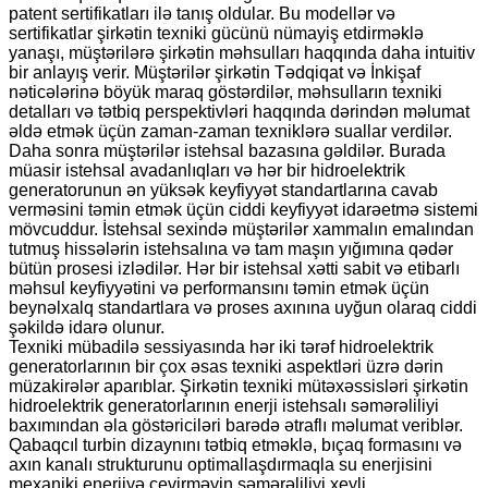
patent sertifikatları ilə tanış oldular. Bu modellər və
sertifikatlar şirkətin texniki gücünü nümayiş etdirməklə
yanaşı, müştərilərə şirkətin məhsulları haqqında daha intuitiv
bir anlayış verir. Müştərilər şirkətin Tədqiqat və İnkişaf
nəticələrinə böyük maraq göstərdilər, məhsulların texniki
detalları və tətbiq perspektivləri haqqında dərindən məlumat
əldə etmək üçün zaman-zaman texniklərə suallar verdilər.
Daha sonra müştərilər istehsal bazasına gəldilər. Burada
müasir istehsal avadanlıqları və hər bir hidroelektrik
generatorunun ən yüksək keyfiyyət standartlarına cavab
verməsini təmin etmək üçün ciddi keyfiyyət idarəetmə sistemi
mövcuddur. İstehsal sexində müştərilər xammalın emalından
tutmuş hissələrin istehsalına və tam maşın yığımına qədər
bütün prosesi izlədilər. Hər bir istehsal xətti sabit və etibarlı
məhsul keyfiyyətini və performansını təmin etmək üçün
beynəlxalq standartlara və proses axınına uyğun olaraq ciddi
şəkildə idarə olunur.
Texniki mübadilə sessiyasında hər iki tərəf hidroelektrik
generatorlarının bir çox əsas texniki aspektləri üzrə dərin
müzakirələr aparıblar. Şirkətin texniki mütəxəssisləri şirkətin
hidroelektrik generatorlarının enerji istehsalı səmərəliliyi
baxımından əla göstəriciləri barədə ətraflı məlumat veriblər.
Qabaqcıl turbin dizaynını tətbiq etməklə, bıçaq formasını və
axın kanalı strukturunu optimallaşdırmaqla su enerjisini
mexaniki enerjiyə çevirməyin səmərəliliyi xeyli