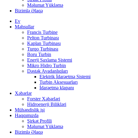
Məlumat Yükləmə
Bizimlə Əlaqə
Ev
Məhsullar
Francis Turbine
Pelton Turbinası
Kaplan Turbinası
Turqo Turbinası
Boru Turbin
Enerji Saxlama Sistemi
Mikro Hidro Turbin
Dəstək Avadanlıqları
Elektrik İdarəetmə Sistemi
Turbin Aksesuarları
İdarəetmə klapanı
Xəbərlər
Forster Xəbərləri
Hidroenerji Bilikləri
Mühəndislik işi
Haqqımızda
Şirkət Profili
Məlumat Yükləmə
Bizimlə Əlaqə