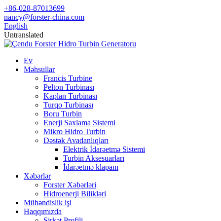
+86-028-87013699
nancy@forster-china.com
English
Untranslated
Ev
Məhsullar
Francis Turbine
Pelton Turbinası
Kaplan Turbinası
Turqo Turbinası
Boru Turbin
Enerji Saxlama Sistemi
Mikro Hidro Turbin
Dəstək Avadanlıqları
Elektrik İdarəetmə Sistemi
Turbin Aksesuarları
İdarəetmə klapanı
Xəbərlər
Forster Xəbərləri
Hidroenerji Bilikləri
Mühəndislik işi
Haqqımızda
Şirkət Profili