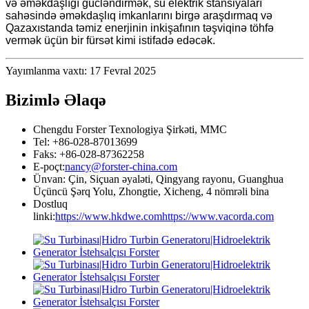
və əməkdaşlığı gücləndirmək, su elektrik stansiyaları
sahəsində əməkdaşlıq imkanlarını birgə araşdırmaq və
Qazaxıstanda təmiz enerjinin inkişafının təşviqinə töhfə
vermək üçün bir fürsət kimi istifadə edəcək.
Yayımlanma vaxtı: 17 Fevral 2025
Bizimlə Əlaqə
Chengdu Forster Texnologiya Şirkəti, MMC
Tel: +86-028-87013699
Faks: +86-028-87362258
E-poçt:
nancy@forster-china.com
Ünvan: Çin, Siçuan əyaləti, Qingyang rayonu, Guanghua
Üçüncü Şərq Yolu, Zhongtie, Xicheng, 4 nömrəli bina
Dostluq
linki:
https://www.hkdwe.com
https://www.vacorda.com