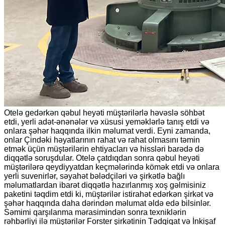
Otelə gedərkən qəbul heyəti müştərilərlə həvəslə söhbət
etdi, yerli adət-ənənələr və xüsusi yeməklərlə tanış etdi və
onlara şəhər haqqında ilkin məlumat verdi. Eyni zamanda,
onlar Çindəki həyatlarının rahat və rahat olmasını təmin
etmək üçün müştərilərin ehtiyacları və hissləri barədə də
diqqətlə soruşdular. Otelə çatdıqdan sonra qəbul heyəti
müştərilərə qeydiyyatdan keçmələrində kömək etdi və onlara
yerli suvenirlər, səyahət bələdçiləri və şirkətlə bağlı
məlumatlardan ibarət diqqətlə hazırlanmış xoş gəlmisiniz
paketini təqdim etdi ki, müştərilər istirahət edərkən şirkət və
şəhər haqqında daha dərindən məlumat əldə edə bilsinlər.
Səmimi qarşılanma mərasimindən sonra texniklərin
rəhbərliyi ilə müştərilər Forster şirkətinin Tədqiqat və İnkişaf