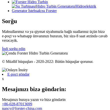
Sorğu
Məhsullarımız və ya qiymət siyahımızla bağlı suallarınız üçün bizə
e-poçt və whatsapp ünvanınızı buraxın, biz sizə 8 saat ərzində cavab
verəcəyik.
İndi sorğu edin
© Müəllif hüquqları - 2020-2022: Bütün hüquqlar qorunur.
E-poçt göndər
x
Mesajınızı bizə göndərin:
Mesajınızı buraya yazın və bizə göndərin
+86-028-87013699
nancy@forster-china.com