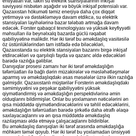
ehtiyatları var, lakin su elektrik stansiyalarının inkişaf
səviyyəsi nisbətən aşağıdır və böyük inkişaf potensialı var.
Qazaxıstan hökuməti təmiz enerjiyə daha çox diqqət
yetirməyə və dəstəkləməyə davam etdikcə, su elektrik
stansiyaları layihələrinə bazar tələbatı artmağa davam
edəcək. Forster qabaqcıl texnologiyası və yüksək keyfiyyətli
məhsulları ilə beynəlxalq bazarda güclü rəqabət
qabiliyyətinə malikdir. Hər iki tərəf bu əməkdaşlıq vasitəsilə
öz üstünlüklərindən tam istifadə edə biləcəkləri,
Qazaxıstanda su elektrik stansiyaları bazarını birgə inkişaf
etdirəcəkləri və qarşılıqlı fayda və qazanc əldə edəcəkləri
barədə razılığa gəliblər.
Danışıqlar prosesi zamanı hər iki tərəf əməkdaşlığın
təfərrüatları ilə bağlı dərin müzakirələr və məsləhətləşmələr
aparmış və əməkdaşlıqdakı əsas məsələlər üzrə ilkin razılığa
gəlmişdir. Qazaxıstanlı müştərilər Forsterin əməkdaşlıqdakı
səmimiyyətini və peşəkar qabiliyyətini yüksək
qiymətləndirmiş və əməkdaşlığın perspektivlərinə əmin
olduqlarını bildirmişlər. Onlar bu yoxlamanın nəticələrini ən
qısa müddətdə qiymətləndirəcəklərini və təhlil edəcəklərini,
əməkdaşlığın təfərrüatları barədə şirkətlə daha ətraflı əlaqə
saxlayacaqlarını və ən qısa müddətdə əməkdaşlıq
razılaşması əldə etməyə çalışacaqlarını bildiriblər.
Bu əməkdaşlıq danışıqları iki tərəf arasında əməkdaşlığa
möhkəm təməl qoyub. Hər iki tərəf bu yoxlamadan ünsiyyəti