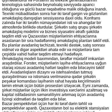
qiymətləndirdi və Forsterin su elektrik generatorlarının
texnologiya sahəsində beynəlxalq səviyyədə aparıcı
olduğuna və güclü bazar rəqabətinə malik olduğuna inandı.
Texniki mübadilədən sonra hər iki tərəf gərgin və gözlənilən
əməkdaşlıq danışıqları sessiyasına daxil oldu. Konfrans
zalında hər iki tərəfin nümayəndələri isti və ahəngdar bir
atmosferdə birlikdə oturdular. Şirkətin satış qrupu şirkətin
əməkdaşlıq modelini və biznes siyasətini ətraflı şəkildə
təqdim etdi və Qazaxıstan müştərilərinin ehtiyaclarına
əsaslanan bir sıra hədəflənmiş əməkdaşlıq planları təklif etdi.
Bu planlar avadanlıq təchizatı, texniki dəstək, satış sonrası
xidmət və digər aspektləri əhatə edir və müştərilərə tam
çeşiddə vahid həllər təqdim etməyi hədəfləyir.
Əməkdaşlıq modeli baxımından, tərəflər müxtəlif imkanları
araşdırdılar. Forster, müştərilərin layihə ehtiyaclarına uyğun
olaraq xüsusi avadanlıq həlləri təqdim edə biləcəyini təklif
etdi. Avadanlıqların dizaynı və istehsalından tutmuş
quraşdırılması və istismara verilməsinə qədər şirkətin
peşəkar komandası layihənin rahat həyata keçirilməsini
təmin etmək üçün bütün prosesləri izləyəcək. Eyni zamanda,
şirkət müştərilər üçün ilkin investisiya xərclərini azaltmaq və
kapital istifadəsinin səmərəliliyini artırmaq üçün avadanlıq
lizinqi xidmətləri də təqdim edə bilər.
Bazar perspektivləri üçün hər iki tərəf dərin təhlil və
perspektivlər aparıb. Qazaxıstanın bol su elektrik stansiyaları