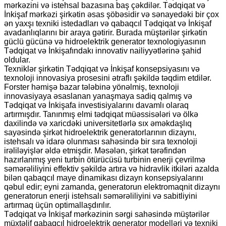
mərkəzini və istehsal bazasına baş çəkdilər. Tədqiqat və
İnkişaf mərkəzi şirkətin əsas şöbəsidir və sənayedəki bir çox
ən yaxşı texniki istedadları və qabaqcıl Tədqiqat və İnkişaf
avadanlıqlarını bir araya gətirir. Burada müştərilər şirkətin
güclü gücünə və hidroelektrik generator texnologiyasının
Tədqiqat və İnkişafındakı innovativ nailiyyətlərinə şahid
oldular.
Texniklər şirkətin Tədqiqat və İnkişaf konsepsiyasını və
texnoloji innovasiya prosesini ətraflı şəkildə təqdim etdilər.
Forster həmişə bazar tələbinə yönəlmiş, texnoloji
innovasiyaya əsaslanan yanaşmaya sadiq qalmış və
Tədqiqat və İnkişafa investisiyalarını davamlı olaraq
artırmışdır. Tanınmış elmi tədqiqat müəssisələri və ölkə
daxilində və xaricdəki universitetlərlə sıx əməkdaşlıq
sayəsində şirkət hidroelektrik generatorlarının dizaynı,
istehsalı və idarə olunması sahəsində bir sıra texnoloji
irəliləyişlər əldə etmişdir. Məsələn, şirkət tərəfindən
hazırlanmış yeni turbin ötürücüsü turbinin enerji çevrilmə
səmərəliliyini effektiv şəkildə artıra və hidravlik itkiləri azalda
bilən qabaqcıl maye dinamikası dizayn konsepsiyalarını
qəbul edir; eyni zamanda, generatorun elektromaqnit dizaynı
generatorun enerji istehsalı səmərəliliyini və sabitliyini
artırmaq üçün optimallaşdırılır.
Tədqiqat və İnkişaf mərkəzinin sərgi sahəsində müştərilər
müxtəlif qabaqcıl hidroelektrik generator modelləri və texniki