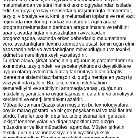
məlumatlardan və süni intellekt texnologiyalarından istifadə
edir. Qurğuya çoxsaylı sensorlar quraşdırmaqla, temperatur,
təzyiq, vibrasiya və s. kimi iş məlumatları toplanır və real vaxt
rejimində monitorinq mərkəzinə ötürülür. Ağıllı analiz
proqramı məlumatların dərindən araşdırılmasını və təhlilini
aparır, avadanlıqların nasazlıqlarını əvvəlcədən
proqnozlaşdıra, vaxtında erkən xəbərdarlıq məlumatlarını
verə, avadanlıqların texniki xidməti və əsaslı təmiri üçün elmi
əsas təmin edə və avadanlıqların mövcudluğunu və texniki
xidmət səmərəliliyini xeyli yaxşılaşdırır.
Bundan əlavə, şirkət həmçinin qurğunun iş parametrlərini su
axınındakı, təzyiqindəki və şəbəkə yükündəki dəyişikliklərə
uyğun olaraq avtomatik olaraq tənzimləyə bilən adaptiv
idarəetmə sistemi hazırlamışdır ki, qurğu həmişə ən yaxşı iş
vəziyyətində qalsın. Bu, təkcə enerji istehsalının
səmərəliliyini və sabitliyini artırmaqla yanaşı, qurğunun
müxtəlif iş şəraitlərinə uyğunlaşmasını da artırır və əməliyyat
xərclərini və enerji istehlakını azaldır.
Mübadilə zamanı Qazaxıstan müştərisi bu texnologiyalara
böyük maraq göstərdi və bir çox peşəkar sual və təkliflər irəli
sürdü. Tərəflər texniki detallar, tətbiq ssenariləri, gələcək
inkişaf tendensiyaları və digər aspektlər üzrə qızğın
müzakirələr və fikir mübadiləsi apardılar. Müştəri şirkətin
texniki gücünü və innovasiya qabiliyyətini yüksək