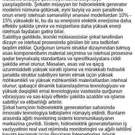
yaxşılaşdırılıb. Şirkətin müəyyən bir hidroelektrik generator
modelini nümunə götürsək, eyni təzyiq və axın şəraitində
onun enerji istehsalı səmərəliliyi ənənəvi modellərdən 10% -
15% yüksəkdir ki, bu da su enerjisini elektrik enerjisinə daha
effektiv şəkildə çevirə və müştərilərə daha yüksək enerji
istehsalı faydaları gətirə bilər.
Sabitliyə gəldikdə, texniki mütəxəssislər şirkət tərəfindən
dizayn və istehsal prosesində görülən bir sıra tədbirləri
təqdim etdilər. Qurğunun ümumi struktur dizaynından tutmuş
əsas komponentlərin material seçiminə və istehsal prosesinə
qədər beynəlxalq standartlara və spesifikasiyalara ciddi
şəkildə əməl olunur. Məsələn, əsas val və qaçış
uzunmüddətli yüksək sürətli işləmə və mürəkkəb hidravlik
şəraitdə struktur sabitliyini təmin etmək üçün yüksək
möhkəmlikli və yüksək möhkəmlikli materiallardan istehsal
olunur; qabaqcıl dinamik balanslaşdırma texnologiyası və
yüksək dəqiqlikli emal texnologiyası vasitəsilə qurğunun
vibrasiyası və səs-küyü effektiv şəkildə azaldılır və işləmə
sabitliyi və etibarlılığı artırılır.
Şirkət həmçinin hidroelektrik generatorları sahəsində
innovativ texnologiya tətbiqlərini nümayiş etdirdi. Bunların
arasında ağıllı monitorinq sistemi kommunikasiyanın
mərkəzinə çevrildi. Sistem, hidroelektrik generatorlarının iş
vəziyyətinin real vaxt rejimində monitorinqini və ağıllı təhlilini
həyata keçirmək üçün Əşyaların İnternetindən, böyük