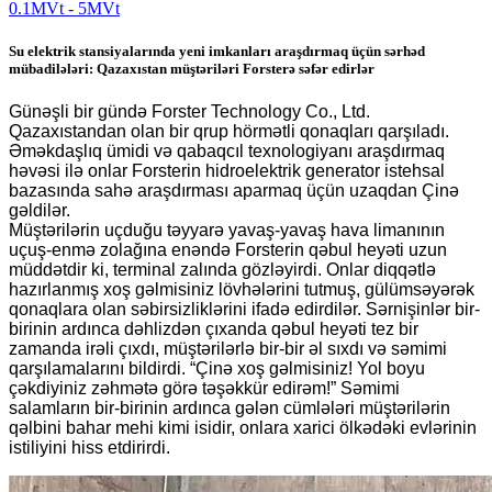
Su elektrik stansiyalarında yeni imkanları araşdırmaq üçün sərhəd
mübadilələri: Qazaxıstan müştəriləri Forsterə səfər edirlər
Günəşli bir gündə Forster Technology Co., Ltd.
Qazaxıstandan olan bir qrup hörmətli qonaqları qarşıladı.
Əməkdaşlıq ümidi və qabaqcıl texnologiyanı araşdırmaq
həvəsi ilə onlar Forsterin hidroelektrik generator istehsal
bazasında sahə araşdırması aparmaq üçün uzaqdan Çinə
gəldilər.
Müştərilərin uçduğu təyyarə yavaş-yavaş hava limanının
uçuş-enmə zolağına enəndə Forsterin qəbul heyəti uzun
müddətdir ki, terminal zalında gözləyirdi. Onlar diqqətlə
hazırlanmış xoş gəlmisiniz lövhələrini tutmuş, gülümsəyərək
qonaqlara olan səbirsizliklərini ifadə edirdilər. Sərnişinlər bir-
birinin ardınca dəhlizdən çıxanda qəbul heyəti tez bir
zamanda irəli çıxdı, müştərilərlə bir-bir əl sıxdı və səmimi
qarşılamalarını bildirdi. “Çinə xoş gəlmisiniz! Yol boyu
çəkdiyiniz zəhmətə görə təşəkkür edirəm!” Səmimi
salamların bir-birinin ardınca gələn cümlələri müştərilərin
qəlbini bahar mehi kimi isidir, onlara xarici ölkədəki evlərinin
istiliyini hiss etdirirdi.