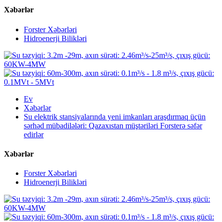
Xəbərlər
Forster Xəbərləri
Hidroenerji Bilikləri
Ev
Xəbərlər
Su elektrik stansiyalarında yeni imkanları araşdırmaq üçün
sərhəd mübadilələri: Qazaxıstan müştəriləri Forsterə səfər
edirlər
Xəbərlər
Forster Xəbərləri
Hidroenerji Bilikləri