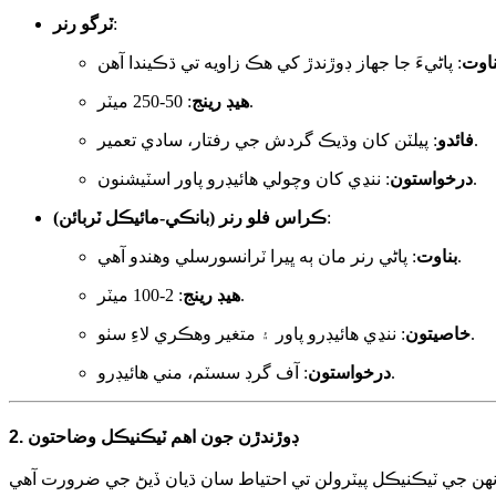
:
ٽرگو رنر
ناوت
: 50-250 ميٽر.
هيڊ رينج
: پيلٽن کان وڌيڪ گردش جي رفتار، سادي تعمير.
فائدو
: ننڍي کان وچولي هائيڊرو پاور اسٽيشنون.
درخواستون
:
ڪراس فلو رنر (بانڪي-مائيڪل ٽربائن)
: پاڻي رنر مان ٻه ڀيرا ٽرانسورسلي وهندو آهي.
بناوت
: 2-100 ميٽر.
هيڊ رينج
: ننڍي هائيڊرو پاور ۽ متغير وهڪري لاءِ سٺو.
خاصيتون
: آف گرڊ سسٽم، مني هائيڊرو.
درخواستون
2. ڊوڙندڙن جون اهم ٽيڪنيڪل وضاحتون