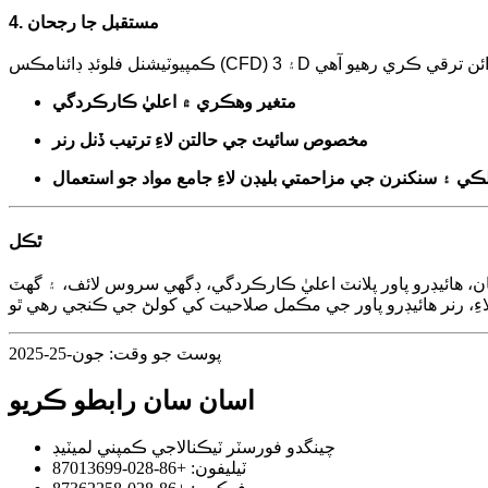
4. مستقبل جا رجحان
متغير وهڪري ۾ اعليٰ ڪارڪردگي
مخصوص سائيٽ جي حالتن لاءِ ترتيب ڏنل رنر
ڪي ۽ سنکنرن جي مزاحمتي بليڊن لاءِ جامع مواد جو استعمال
ٿڪل
سان، هائيڊرو پاور پلانٽ اعليٰ ڪارڪردگي، ڊگهي سروس لائف، ۽ گهٽ
پوسٽ جو وقت: جون-25-2025
اسان سان رابطو ڪريو
چينگدو فورسٽر ٽيڪنالاجي ڪمپني لميٽيڊ
ٽيليفون: +86-028-87013699