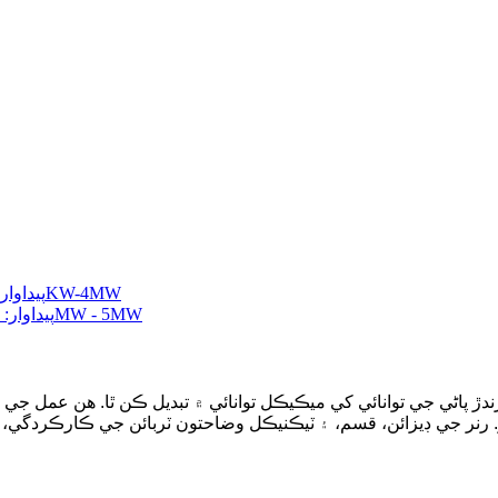
ندڙ پاڻي جي توانائي کي ميڪيڪل توانائي ۾ تبديل ڪن ٿا. هن عمل جي د