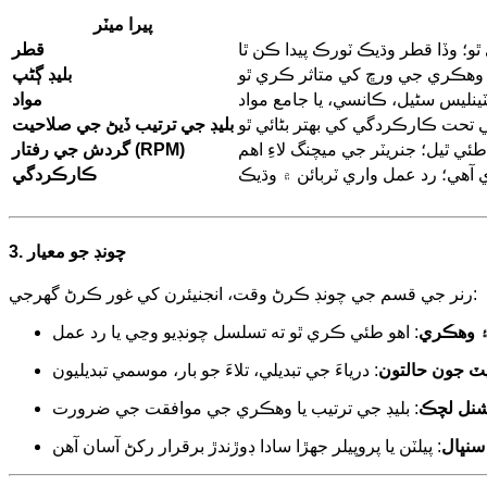
پيرا ميٽر
قطر
بليڊ ڳڻپ
مواد
بليڊ جي ترتيب ڏيڻ جي صلاحيت
گردش جي رفتار (RPM)
ڪارڪردگي
3. چونڊ جو معيار
رنر جي قسم جي چونڊ ڪرڻ وقت، انجنيئرن کي غور ڪرڻ گهرجي:
 وهڪري
ٽ جون حالتون
شنل لچڪ
سنڀال