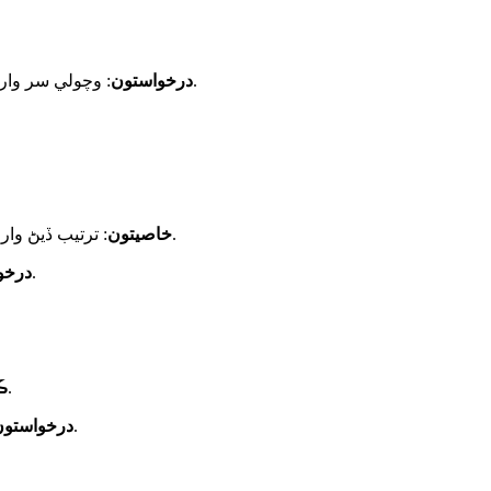
: وچولي سر واري هائيڊرو اسٽيشنن ۾ وڏي پيماني تي استعمال ٿيندو آهي.
درخواستون
: ترتيب ڏيڻ وارا بليڊ مختلف لوڊن ۾ اعليٰ ڪارڪردگي جي اجازت ڏين ٿا.
خاصيتون
: گهٽ وهندڙ، تيز وهندڙ درياءَ ۽ لهرن جا استعمال.
درخو
: صرف مسلسل وهڪري جي حالتن ۾ بهترين.
ڪ
: مستحڪم وهڪري ۽ سر سان ننڍيون هائيڊرو سائيٽون.
درخواستون