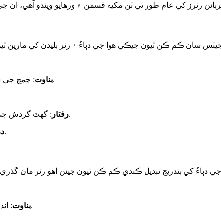
 جيٽس سان ڪم ڪن ٿيون جيڪي هوا جي دٻاءُ ۾ رنر بليڊن کي مارين ٿيون. 
: چمچ جي شڪل واريون ٻڪريون جيڪي ڦيٿي جي چوڌاري لڳل آهن.
بناوت
: گهٽ گردش جي رفتار؛ اڪثر رفتار وڌائڻ وارن جي ضرورت هوندي آهي.
رفتار
: جبل وارا علائقا، آف گرڊ مائڪرو هائيڊرو پاور.
در
: اندروني شعاعي ۽ محوري حرڪت سان گڏ مخلوط وهڪرو.
بناوت