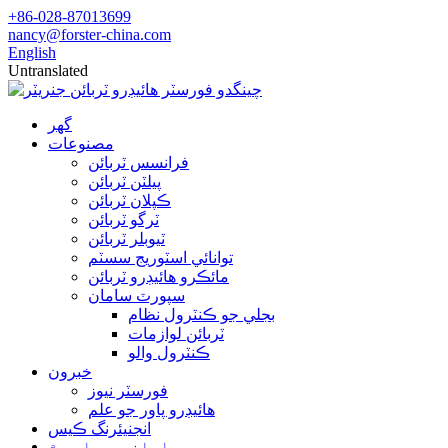
+86-028-87013699
nancy@forster-china.com
English
Untranslated
گھر
مصنوعات
فرانسس ٽربائن
پيلٽن ٽربائن
ڪپلان ٽربائن
ٽرگو ٽربائن
ٽيوبلر ٽربائن
توانائي اسٽوريج سسٽم
مائڪرو هائيڊرو ٽربائن
سپورٽ سامان
بجلي جو ڪنٽرول نظام
ٽربائن لوازمات
ڪنٽرول والو
خبرون
فورسٽر نيوز
هائيڊرو پاور جو علم
انجنيئرنگ ڪيس
اسان جي باري ۾