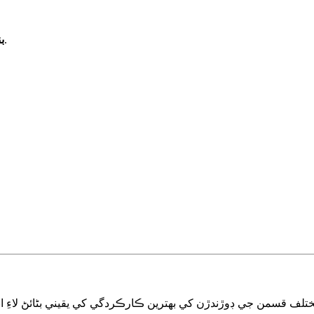
: پاڻيءَ جا جهاز ڊوڙندڙ کي هڪ زاويه تي ڌڪيندا آهن.
ب