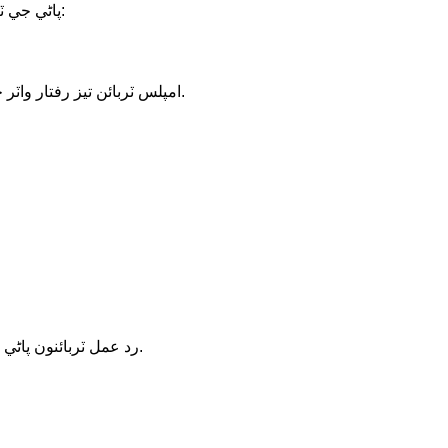
پاڻي جي ٽربائن رنرز کي عام طور تي ٽن مکيه قسمن ۾ ورهايو ويندو آهي، ان جي بنياد تي ته اهي ڪهڙي قسم جي پاڻي جي وهڪري کي سنڀاليندا آهن:
درخواستون.
امپلس ٽربائن تيز رفتار واٽر
رد عمل ٽربائنون پاڻي جي دٻاءُ کي بتدريج تبديل ڪندي ڪم ڪن ٿيون جيئن اهو رنر مان گذري ٿو. اهي رنر پاڻيءَ ۾ ٻڏي ويندا آهن ۽ پاڻي جي دٻاءُ هيٺ ڪم ڪندا آهن.