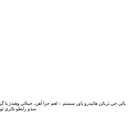
پاڻي جي ٽربائن هائيڊرو پاور سسٽم ۾ اهم جزا آهن، جيڪي وهندڙ يا گر
سڌو رابطو ڪري ٿو. رنر جي ڊيزائن، قسم، ۽ ٽيڪنيڪل وضاحتون ٽربائن جي ڪارڪردگي، آپريشنل هيڊ رينج، ۽ ايپليڪيشن منظرنامي کي طئي ڪرڻ ۾ اهم آهن.