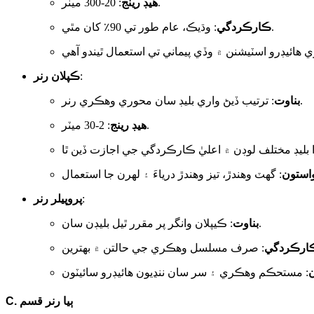
: 20-300 ميٽر.
هيڊ رينج
: وڌيڪ، عام طور تي 90٪ کان مٿي.
ڪارڪردگي
:
ڪپلان رنر
: ترتيب ڏيڻ واري بليڊ سان محوري وهڪري رنر.
بناوت
: 2-30 ميٽر.
هيڊ رينج
استون
:
پروپيلر رنر
: ڪيپلان وانگر پر مقرر ٿيل بليڊن سان.
بناوت
ارڪردگي
ٻيا رنر قسم
C.