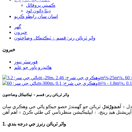
ڪمپني پروفائل
ڊيٽا ڊائون لوڊ
اسان سان رابطو ڪريو
گھر
خبرون
واٽر ٽربائن رنر: قسم ۽ ٽيڪنيڪل وضاحتون
خبرون
فورسٽر نيوز
هائيڊرو پاور جو علم
واٽر ٽربائن رنر: قسم ۽ ٽيڪنيڪل وضاحتون
ل ۾ آهي
ڊوڙندڙ
، ٽربائن جو گھمندڙ حصو جيڪو پاڻي جي وهڪري سان
1. واٽر ٽربائن رنرز جي درجه بندي