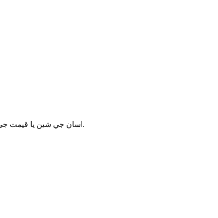
اسان جي شين يا قيمت جي فهرست بابت پڇا ڳاڇا لاءِ، مھرباني ڪري پنھنجو اي ميل ۽ واٽس اپ اسان ڏانھن موڪليو ۽ اسان توھان کي 8 ڪلاڪن اندر جواب ڏينداسين.