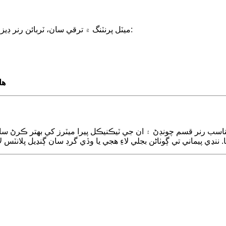
ڪمپيوٽيشنل فلوئڊ ڊائنامڪس (CFD) ۽ 3D ميٽل پرنٽنگ ۾ ترقي سان، ٽربائن رنر ڊيزائن ترقي ڪري رهيو آهي:
هل
ن. مناسب رنر قسم چونڊڻ ۽ ان جي ٽيڪنيڪل پيرا ميٽرز کي بهتر ڪرڻ 