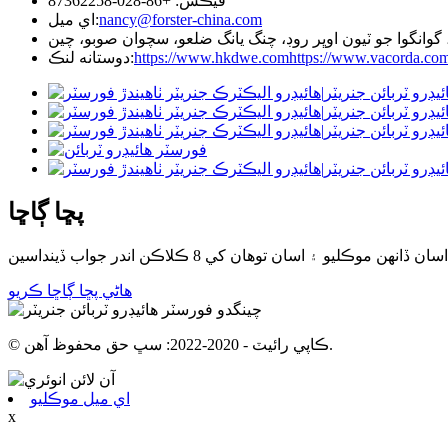
فيڪس: +86-028-87362258
nancy@forster-china.com
اي ميل:
https://www.vacorda.co
https://www.hkdwe.com
دوستانه لنڪ:
پڇا ڳاڇا
هاڻي پڇا ڳاڇا ڪريو
© ڪاپي رائيٽ - 2020-2022: سڀ حق محفوظ آهن.
اي ميل موڪليو
x