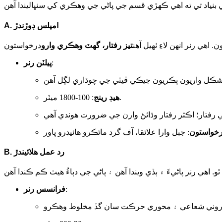
امپلس ڊوڙندڙ
A.
اهي رنر انهن لاءِ ٺهيل آهن
تيز رفتار، گهٽ وهڪري وارو
:
پيلٽن رنر
: 100-1800 ميٽر.
هيڊ رينج
خواستون
رد عمل هلائيندڙ
B.
:
فرانسس رنر