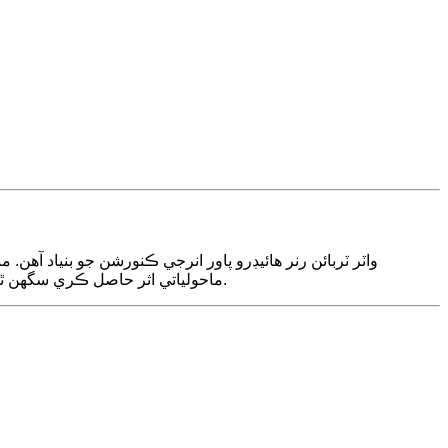
واٽر ٽربائن رنر هائيڊرو پاور انرجي ڪنورشن جو بنياد آه
ماحولياتي اثر حاصل ڪري سگهن ٿا. ننڍي پيماني تي ڳوٺاڻن بجلي لاءِ هجي يا وڏي گرڊ سان ڳنڍيل پلانٽس لاءِ، رنر هائيڊرو پاور جي مڪمل صلاحيت کي کولڻ جي ڪنجي رهي ٿو.