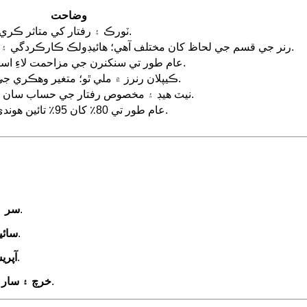
وضاحت
ٽورڪ ۽ رفتار کي متاثر ڪري ٿو؛ وڏا قطر وڌيڪ ٽورڪ پيدا ڪن ٿا.
رنر جي قسم جي لحاظ کان مختلف آهي؛ هائيڊولڪ ڪارڪردگي ۽ وهڪري جي ورڇ کي متاثر ڪري ٿو.
عام طور تي سنکنرن جي مزاحمت لاءِ اسٽينلیس سٹیل، ڪانسي، يا جامع مواد.
ڪيپلان رنرز ۾ ملي ٿو؛ متغير وهڪري جي تحت ڪارڪردگي کي بهتر بڻائي ٿو.
نيٽ هيڊ ۽ مخصوص رفتار جي حساب سان طئي ٿيل؛ جنريٽر جي ميچنگ لاءِ اهم.
عام طور تي 80٪ کان 95٪ تائين هوندي آهي؛ رد عمل واري ٽربائن ۾ وڌيڪ.
: اهو طئي ڪري ٿو ته تسلسل چونڊيو وڃي يا رد عمل.
سر ۽
: درياءَ جي تبديلي، تلاءَ جو بار، موسمي تبديليون.
سائي
: بليڊ جي ترتيب يا وهڪري جي موافقت جي ضرورت.
آپري
: پيلٽن يا پروپيلر جهڙا سادا ڊوڙندڙ برقرار رکڻ آسان آهن.
خرچ ۽ سار 