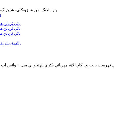
پتو: بلڊنگ نمبر 4، ژونگٽي، شيچينگ، گوانگوا جو ٽيون اوڀر روڊ، چنگ يانگ ضلعو، سچوان صوبو، چين
m