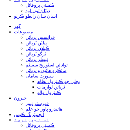
ڪمپني پروفائل
ڊيٽا ڊائون لوڊ
اسان سان رابطو ڪريو
گھر
مصنوعات
فرانسس ٽربائن
پيلٽن ٽربائن
ڪپلان ٽربائن
ٽرگو ٽربائن
ٽيوبلر ٽربائن
توانائي اسٽوريج سسٽم
مائڪرو هائيڊرو ٽربائن
سپورٽ سامان
بجلي جو ڪنٽرول نظام
ٽربائن لوازمات
ڪنٽرول والو
خبرون
فورسٽر نيوز
هائيڊرو پاور جو علم
انجنيئرنگ ڪيس
اسان جي باري ۾
ڪمپني پروفائل