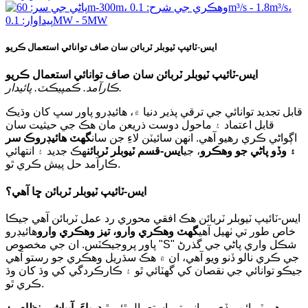
ايس-ٽائيپ ٽيوبلر ٽربائن سان صاف توانائي استعمال ڪريو
ايس-ٽائيپ ٽيوبلر ٽربائن سان صاف توانائي استعمال ڪريو
ڪارآمد. ڪمپيڪٽ. پائيدار.
قابل تجديد توانائي جي ترقي پذير دنيا ۾، هائيڊرو پاور سڀ کان وڌيڪ
قابل اعتماد ۽ ماحول دوست ذريعن مان هڪ جي حيثيت سان
اڳواڻي ڪري رهيو آهي. انهن سائيٽن لاءِ جن سان
گهٽ هائيڊروڪ سر
۽ وڏو پاڻي جو وهڪرو
، جي
ايس-قسم ٽيوبلر ٽربائن
هڪ جديد ۽ انتهائي
ڪارآمد حل پيش ڪري ٿو.
ايس-ٽائيپ ٽيوبلر ٽربائن ڇا آهي؟
ايس-ٽائيپ ٽيوبلر ٽربائن هڪ افقي محوري رد عمل ٽربائن آهي جيڪا
خاص طور تي ٺهيل آهي
گهٽ وهڪري وارو، تيز وهڪري وارو
هائيڊرو
پاور پروجيڪٽس. ان جي مخصوص "S" شڪل واري پاڻي جي گذرڻ
جي ڪري نالو ڏنو ويو آهي، ان ۾ هڪ سڌريل وهڪري جو رستو آهي
جيڪو توانائي جي نقصان کي گھٽائي ٿو ۽ ڪارڪردگي کي وڌ کان وڌ
ڪري ٿو.
هي ٽربائن وڏي پيماني تي استعمال ٿئي ٿي
درياءَ، آبپاشي نظام، ۽