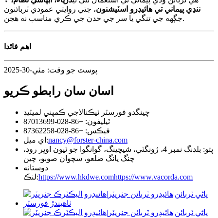
ننڍي پيماني تي هائيڊرو اسٽيشنون
، جتي روايتي عمودي ٽربائنون
جڳهه جي تنگي يا سر جي حدن جي ڪري مناسب نه هجن.
اهم فائدا
پوسٽ جو وقت: مئي-30-2025
اسان سان رابطو ڪريو
چينگدو فورسٽر ٽيڪنالاجي ڪمپني لميٽيڊ
ٽيليفون: +86-028-87013699
فيڪس: +86-028-87362258
nancy@forster-china.com
اي ميل:
پتو: بلڊنگ نمبر 4، ژونگٽي، شيچينگ، گوانگوا جو ٽيون اوڀر روڊ،
چنگ يانگ ضلعو، سچوان صوبو، چين
دوستانه
https://www.vacorda.com
https://www.hkdwe.com
لنڪ: