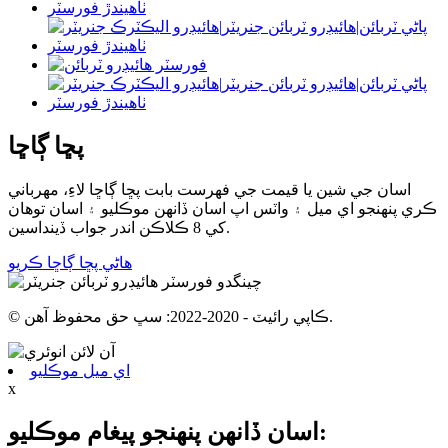
پڇا ڳاڇا
اسان جي شين يا قيمت جي فهرست بابت پڇا ڳاڇا لاءِ، مھرباني
ڪري پنھنجو اي ميل ۽ واٽس اپ اسان ڏانھن موڪليو ۽ اسان توھان
کي 8 ڪلاڪن اندر جواب ڏينداسين.
هاڻي پڇا ڳاڇا ڪريو
© ڪاپي رائيٽ - 2020-2022: سڀ حق محفوظ آهن.
اي ميل موڪليو
x
اسان ڏانهن پنهنجو پيغام موڪليو: