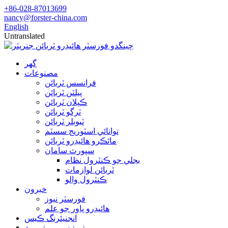
+86-028-87013699
nancy@forster-china.com
English
Untranslated
گھر
مصنوعات
فرانسس ٽربائن
پيلٽن ٽربائن
ڪپلان ٽربائن
ٽرگو ٽربائن
ٽيوبلر ٽربائن
توانائي اسٽوريج سسٽم
مائڪرو هائيڊرو ٽربائن
سپورٽ سامان
بجلي جو ڪنٽرول نظام
ٽربائن لوازمات
ڪنٽرول والو
خبرون
فورسٽر نيوز
هائيڊرو پاور جو علم
انجنيئرنگ ڪيس
اسان جي باري ۾