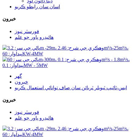
ڊيٽا ڊائون لوڊ
اسان سان رابطو ڪريو
خبرون
فورسٽر نيوز
هائيڊرو پاور جو علم
گھر
خبرون
ايس-ٽائيپ ٽيوبلر ٽربائن سان صاف توانائي استعمال ڪريو
خبرون
فورسٽر نيوز
هائيڊرو پاور جو علم