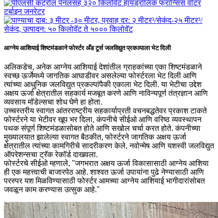
आग्नेय आशियाई शिष्टमंडळाने फोर्स्टर अँड टूर्स जलविद्युत प्रकल्पाला भेट दिली
अलिकडेच, अनेक आग्नेय आशियाई देशांतील ग्राहकांच्या एका शिष्टमंडळाने
स्वच्छ ऊर्जेमध्ये जागतिक आघाडीवर असलेल्या फोर्स्टरला भेट दिली आणि
त्यांच्या आधुनिक जलविद्युत प्रकल्पांपैकी एकाला भेट दिली. या भेटीचा उद्देश
अक्षय ऊर्जा क्षेत्रातील सहकार्य मजबूत करणे आणि नाविन्यपूर्ण तंत्रज्ञान आणि
व्यवसाय मॉडेल्सचा शोध घेणे हा होता.
उच्चस्तरीय स्वागत आंतरराष्ट्रीय सहकार्याप्रती वचनबद्धतेवर प्रकाश टाकते
फोर्स्टरने या भेटीवर खूप भर दिला, कंपनीचे सीईओ आणि वरिष्ठ व्यवस्थापन
पथक संपूर्ण शिष्टमंडळासोबत होते आणि सखोल चर्चा करत होते. कंपनीच्या
मुख्यालयात झालेल्या स्वागत बैठकीत, फोर्स्टरने जागतिक अक्षय ऊर्जा
क्षेत्रातील त्यांच्या कामगिरीचे सादरीकरण केले, नवोन्मेष आणि यशस्वी जलविद्युत
ऑपरेशन्सचा ट्रॅक रेकॉर्ड दाखवला.
फोर्स्टरचे सीईओ म्हणाले, "जगभरात अक्षय ऊर्जा विकासासाठी आग्नेय आशिया
ही एक महत्त्वाची बाजारपेठ आहे. शाश्वत ऊर्जा उपायांना पुढे नेण्यासाठी आणि
परस्पर यश मिळविण्यासाठी फोर्स्टर आमच्या आग्नेय आशियाई भागीदारांसोबत
जवळून काम करण्यास उत्सुक आहे."