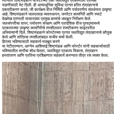
त्यानंतर शिष्टमंडळाने फोर्स्टरच्या एका जलविद्युत प्रकल्पाला प्रत्यक्ष
पाहणीसाठी भेट दिली. ही अत्याधुनिक सुविधा प्रगत हरित तंत्रज्ञानाचे
एकत्रीकरण करते, जी कार्यक्षम वीज निर्मिती आणि पर्यावरणीय संवर्धनात उत्कृष्ट
आहे. शिष्टमंडळाने जलप्रवाह व्यवस्थापन, जनरेटर कामगिरी आणि स्मार्ट
देखरेख प्रणाली यासारख्या प्रमुख कामांचे जवळून निरीक्षण केले.
जलसंपत्तीचा वापर, पर्यावरण संरक्षण आणि प्रादेशिक वीज पुरवठ्यामध्ये
प्रकल्पाच्या उत्कृष्ट कामगिरीचे तपशीलवार स्पष्टीकरण साइटवरील
अभियंत्यांनी दिले. शिष्टमंडळाने फोर्स्टरच्या प्रगत जलविद्युत तंत्रज्ञानाचे कौतुक
केले आणि तांत्रिक तपशीलांबद्दल सजीव चर्चा केली.
हिरव्या भविष्यासाठी सहकार्य मजबूत करणे
या भेटीदरम्यान, आग्नेय आशियाई शिष्टमंडळ आणि फोर्स्टर यांनी सहकार्यासाठी
भविष्यातील मार्गांचा शोध घेतला, जलविद्युत प्रकल्प विकास, तंत्रज्ञान
हस्तांतरण आणि प्रतिभा प्रशिक्षणात सहकार्य करण्यात तीव्र रस व्यक्त केला.