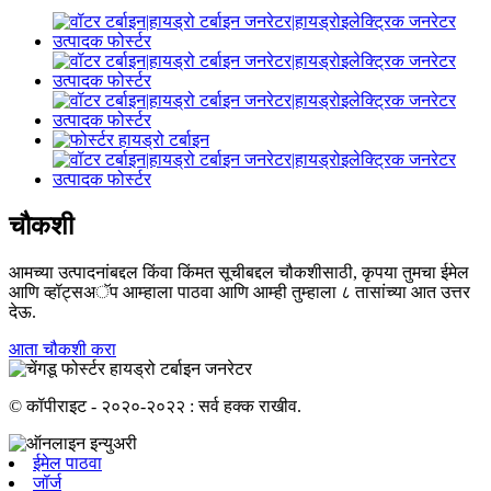
चौकशी
आमच्या उत्पादनांबद्दल किंवा किंमत सूचीबद्दल चौकशीसाठी, कृपया तुमचा ईमेल
आणि व्हॉट्सअॅप आम्हाला पाठवा आणि आम्ही तुम्हाला ८ तासांच्या आत उत्तर
देऊ.
आता चौकशी करा
© कॉपीराइट - २०२०-२०२२ : सर्व हक्क राखीव.
ईमेल पाठवा
जॉर्ज