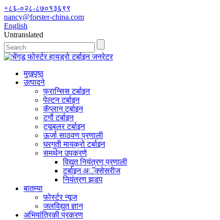
+८६-०२८-८७०१३६९९
nancy@forster-china.com
English
Untranslated
मुखपृष्ठ
उत्पादने
फ्रान्सिस टर्बाइन
पेल्टन टर्बाइन
कॅप्लान टर्बाइन
टर्गो टर्बाइन
ट्यूबलर टर्बाइन
ऊर्जा साठवण प्रणाली
घरगुती मायक्रो टर्बाइन
समर्थन उपकरणे
विद्युत नियंत्रण प्रणाली
टर्बाइन अॅक्सेसरीज
नियंत्रण झडप
बातम्या
फोर्स्टर न्यूज
जलविद्युत ज्ञान
अभियांत्रिकी प्रकरण