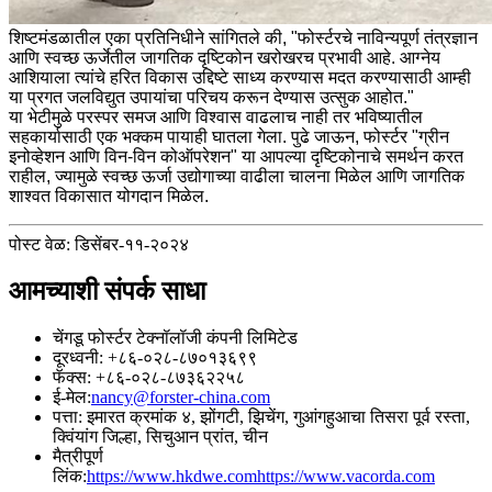
शिष्टमंडळातील एका प्रतिनिधीने सांगितले की, "फोर्स्टरचे नाविन्यपूर्ण तंत्रज्ञान
आणि स्वच्छ ऊर्जेतील जागतिक दृष्टिकोन खरोखरच प्रभावी आहे. आग्नेय
आशियाला त्यांचे हरित विकास उद्दिष्टे साध्य करण्यास मदत करण्यासाठी आम्ही
या प्रगत जलविद्युत उपायांचा परिचय करून देण्यास उत्सुक आहोत."
या भेटीमुळे परस्पर समज आणि विश्वास वाढलाच नाही तर भविष्यातील
सहकार्यासाठी एक भक्कम पायाही घातला गेला. पुढे जाऊन, फोर्स्टर "ग्रीन
इनोव्हेशन आणि विन-विन कोऑपरेशन" या आपल्या दृष्टिकोनाचे समर्थन करत
राहील, ज्यामुळे स्वच्छ ऊर्जा उद्योगाच्या वाढीला चालना मिळेल आणि जागतिक
शाश्वत विकासात योगदान मिळेल.
पोस्ट वेळ: डिसेंबर-११-२०२४
आमच्याशी संपर्क साधा
चेंगडू फोर्स्टर टेक्नॉलॉजी कंपनी लिमिटेड
दूरध्वनी: +८६-०२८-८७०१३६९९
फॅक्स: +८६-०२८-८७३६२२५८
ई-मेल:
nancy@forster-china.com
पत्ता: इमारत क्रमांक ४, झोंगटी, झिचेंग, गुआंगहुआचा तिसरा पूर्व रस्ता,
क्विंयांग जिल्हा, सिचुआन प्रांत, चीन
मैत्रीपूर्ण
लिंक:
https://www.hkdwe.com
https://www.vacorda.com