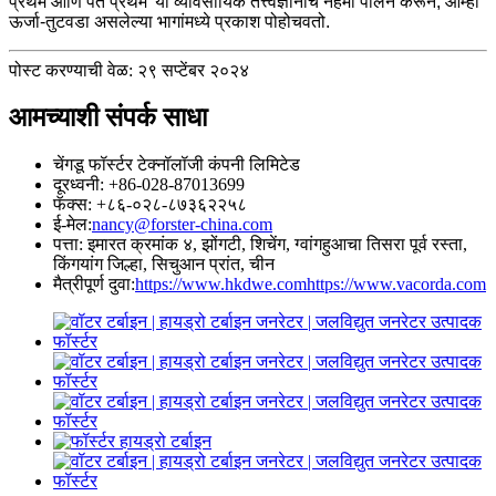
प्रथम आणि पत प्रथम' या व्यावसायिक तत्त्वज्ञानाचे नेहमी पालन करून, आम्ही
ऊर्जा-तुटवडा असलेल्या भागांमध्ये प्रकाश पोहोचवतो.
पोस्ट करण्याची वेळ: २९ सप्टेंबर २०२४
आमच्याशी संपर्क साधा
चेंगडू फॉर्स्टर टेक्नॉलॉजी कंपनी लिमिटेड
दूरध्वनी: +86-028-87013699
फॅक्स: +८६-०२८-८७३६२२५८
ई-मेल:
nancy@forster-china.com
पत्ता: इमारत क्रमांक ४, झोंगटी, शिचेंग, ग्वांगहुआचा तिसरा पूर्व रस्ता,
किंगयांग जिल्हा, सिचुआन प्रांत, चीन
मैत्रीपूर्ण दुवा:
https://www.hkdwe.com
https://www.vacorda.com