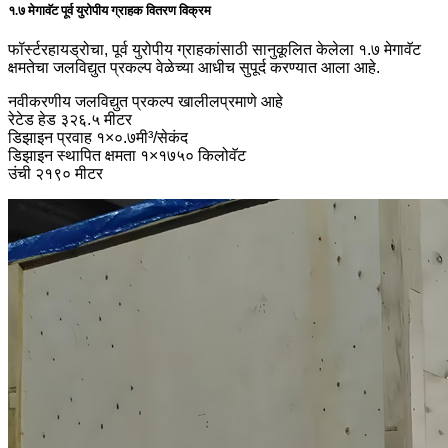
१.७ मेगावॅट पूर्व युरोपीय ग्राहक वितरण विक्रम
फॉर्स्टरहायड्रोचा, पूर्व युरोपीय ग्राहकांसाठी सानुकूलित केलेला १.७ मेगावॅट
क्षमतेचा जलविद्युत प्रकल्प वेळेच्या आधीच सुपूर्द करण्यात आला आहे.
नवीकरणीय जलविद्युत प्रकल्प खालीलप्रमाणे आहे
रेटेड हेड ३२६.५ मीटर
डिझाइन प्रवाह १×०.७मी³/सेकंद
डिझाइन स्थापित क्षमता १×१७५० किलोवॅट
उंची २१९० मीटर