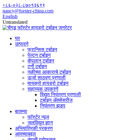
+८६-०२८-८७०१३६९९
nancy@forster-china.com
English
Untranslated
घर
उत्पादने
फ्रान्सिस टर्बाइन
पेल्टन टर्बाइन
कॅपलान टर्बाइन
टर्गो टर्बाइन
नळीच्या आकाराचे टर्बाइन
ऊर्जा साठवण प्रणाली
मायक्रो हायड्रो टर्बाइन
सहाय्यक उपकरणे
विद्युत नियंत्रण प्रणाली
टर्बाइन ॲक्सेसरीज
नियंत्रण झडप
बातम्या
फॉर्स्टर न्यूज
जलविद्युत ज्ञान
अभियांत्रिकी प्रकरण
आमच्याबद्दल
कंपनी प्रोफाइल