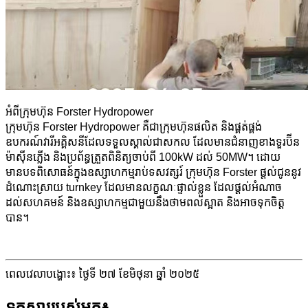
អំពីក្រុមហ៊ុន Forster Hydropower
ក្រុមហ៊ុន Forster Hydropower គឺជាក្រុមហ៊ុនផលិត និងផ្គត់ផ្គង់
ឧបករណ៍វារីអគ្គិសនីដែលទទួលស្គាល់ជាសកល ដែលមានជំនាញខាងទួរប៊ីន
ម៉ាស៊ីនភ្លើង និងប្រព័ន្ធត្រួតពិនិត្យចាប់ពី 100kW ដល់ 50MW។ ដោយ
មានបទពិសោធន៍ក្នុងឧស្សាហកម្មរាប់ទសវត្សរ៍ ក្រុមហ៊ុន Forster ផ្តល់ជូននូវ
ដំណោះស្រាយ turnkey ដែលមានលក្ខណៈផ្ទាល់ខ្លួន ដែលផ្តល់អំណាច
ដល់សហគមន៍ និងឧស្សាហកម្មជាមួយនឹងថាមពលស្អាត និងអាចទុកចិត្ត
បាន។
ពេលវេលាបង្ហោះ៖ ថ្ងៃទី ២៧ ខែមិថុនា ឆ្នាំ ២០២៥
ទុកសាររបស់អ្នក៖