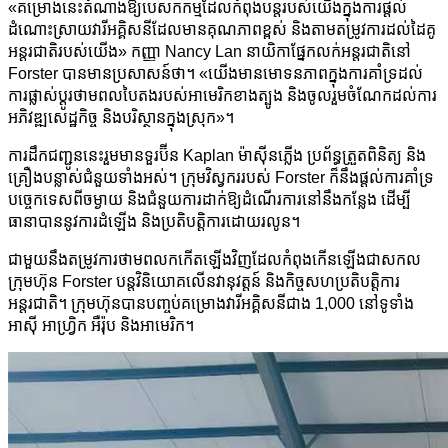
«គម្រោងនេះតំណាងឱ្យបេសកកម្មដែលកំពុងបន្តរបស់យើងក្នុងការផ្តល់
ដំណោះស្រាយវារីអគ្គិសនីដែលមានគុណភាពខ្ពស់ និងតាមតម្រូវការដល់ដៃគូ
អន្តរជាតិរបស់យើង» កញ្ញា Nancy Lan នាយិកាផ្នែកលក់អន្តរជាតិនៅ
Forster បានមានប្រសាសន៍ថា។ «យើងមានមោទនភាពក្នុងការគាំទ្រដល់
ការផ្លាស់ប្តូរថាមពលបៃតងរបស់អាមេរិកខាងត្បូង និងចូលរួមចំណែកដល់ការ
អភិវឌ្ឍសេដ្ឋកិច្ច និងបរិស្ថានក្នុងស្រុក»។
ការដឹកជញ្ជូននេះរួមមានទួរប៊ីន Kaplan ម៉ាស៊ីនភ្លើង ប្រព័ន្ធត្រួតពិនិត្យ និង
គ្រឿងបន្លាស់ជំនួយទាំងអស់។ ក្រុមវិស្វកររបស់ Forster ក៏នឹងផ្តល់ការគាំទ្រ
បច្ចេកទេសពីចម្ងាយ និងជំនួយការដាក់ឱ្យដំណើរការនៅនឹងកន្លែង ដើម្បី
ធានាបាននូវការដំឡើង និងប្រតិបត្តិការដោយរលូន។
ជាមួយនឹងតម្រូវការថាមពលកកើតឡើងវិញដែលកំពុងកើនឡើងជាសកល
ក្រុមហ៊ុន Forster បន្តវិនិយោគលើនវានុវត្តន៍ និងកិច្ចសហប្រតិបត្តិការ
អន្តរជាតិ។ ក្រុមហ៊ុនបានបញ្ចប់គម្រោងវារីអគ្គិសនីជាង 1,000 នៅទូទាំង
អាស៊ី អាហ្វ្រិក អឺរ៉ុប និងអាមេរិក។