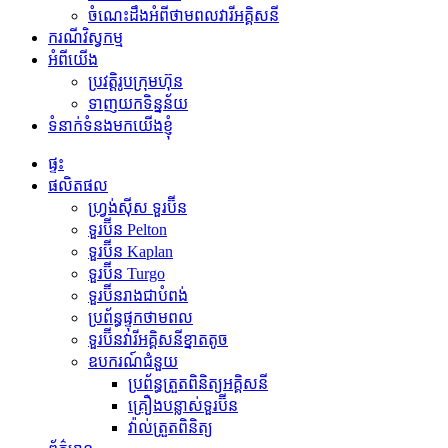
ចំណេះដឹងអំពីថាមពលវារីអគ្គិសនី
ករណីវិស្វកម្ម
អំពីយើង
ប្រវត្តិរូបក្រុមហ៊ុន
ទាញយកទិន្នន័យ
ទំនាក់ទំនងមកយើងខ្ញុំ
ផ្ទះ
ផលិតផល
ហ្វ្រង់ស៊ីស ទួរប៊ីន
ទួរប៊ីន Pelton
ទួរប៊ីន Kaplan
ទួរប៊ីន Turgo
ទួរប៊ីនរាងជាបំពង់
ប្រព័ន្ធផ្ទុកថាមពល
ទួរប៊ីន​វារីអគ្គិសនី​ខ្នាតតូច
ឧបករណ៍ជំនួយ
ប្រព័ន្ធត្រួតពិនិត្យអគ្គិសនី
គ្រឿងបន្លាស់ទួរប៊ីន
វ៉ាល់ត្រួតពិនិត្យ