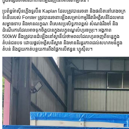
ក្នុងទីផ្សារថាមពលកកើតឡើងវិញនៅអាមេរិកឡាទីន។
ប្រព័ន្ធម៉ាស៊ីនភ្លើងទួរប៊ីន Kaplan ដែលត្រូវបានរចនា និងផលិតនៅរោងចក្រ
ទំនើបរបស់ Forster ត្រូវបានរចនាឡើងសម្រាប់កម្មវិធីវារីអគ្គិសនីដែលមាន
សម្ពាធទាប និងមានលក្ខណៈពិសេសប្រសិទ្ធភាពខ្ពស់ សំណង់រឹងមាំ និង
ដំណើរការដែលអាចទុកចិត្តបានក្នុងលក្ខខណ្ឌលំហូរចម្រុះ។ អង្គភាព
500kW នឹងត្រូវបានដំឡើងនៅស្ថានីយ៍ថាមពលដែលហូរចេញពីទន្លេក្នុង
តំបន់ជនបទ ដោយផ្តល់អគ្គិសនីស្អាត និងមាននិរន្តរភាពដល់សហគមន៍ក្នុង
តំបន់ និងជួយកាត់បន្ថយការពឹងផ្អែកលើឥន្ធនៈហ្វូស៊ីល។