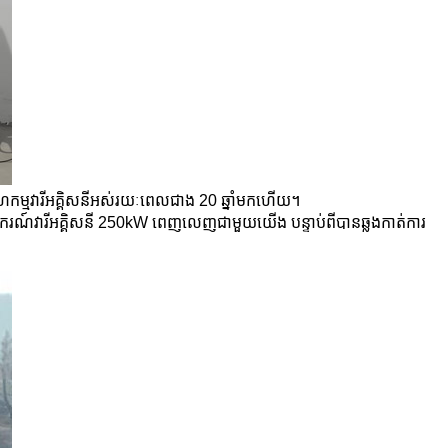
ហកម្មវារីអគ្គិសនីអស់រយៈពេលជាង 20 ឆ្នាំមកហើយ។
បករណ៍វារីអគ្គិសនី 250kW ពេញលេញជាមួយយើង បន្ទាប់ពីបានឆ្លងកាត់ការ