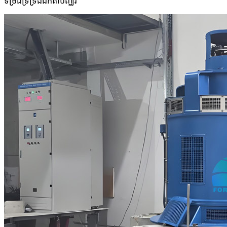
ទម្រង់ទ្រទ្រង់ឯកតាបញ្ឈរ