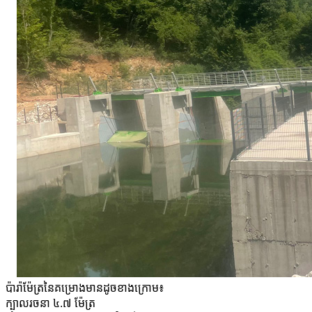
ប៉ារ៉ាម៉ែត្រនៃគម្រោងមានដូចខាងក្រោម៖
ក្បាលរចនា ៤.៧ ម៉ែត្រ