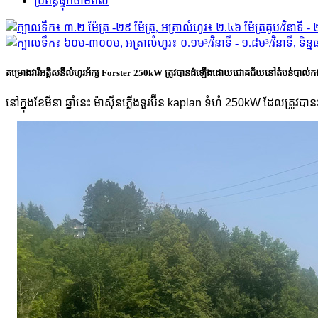
ប្រព័ន្ធផ្ទុកថាមពល
គម្រោងវារីអគ្គិសនីលំហូរអ័ក្ស Forster 250kW ត្រូវបានដំឡើងដោយជោគជ័យនៅតំបន់បាល់កង
នៅក្នុងខែមីនា ឆ្នាំនេះ ម៉ាស៊ីនភ្លើងទួរប៊ីន kaplan ទំហំ 250kW ដែលត