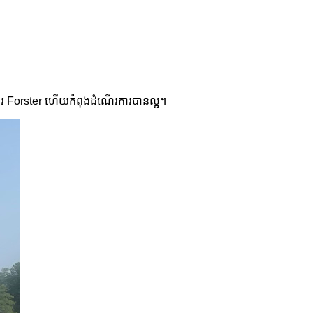
្វករ Forster ហើយកំពុងដំណើរការបានល្អ។