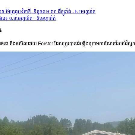
់
្រូវបានរចនា និងផលិតដោយ Forster ដែលត្រូវបានដំឡើងក្រោមការណែនាំរបស់វិស