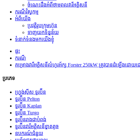
ចំណេះដឹងអំពីថាមពលវារីអគ្គិសនី
ករណីវិស្វកម្ម
អំពីយើង
ប្រវត្តិរូបក្រុមហ៊ុន
ទាញយកទិន្នន័យ
ទំនាក់ទំនងមកយើងខ្ញុំ
ផ្ទះ
ករណី
គម្រោងវារីអគ្គិសនីលំហូរអ័ក្ស Forster 250kW ត្រូវបានដំឡើងដោ
ប្រភេទ
ហ្វ្រង់ស៊ីស ទួរប៊ីន
ទួរប៊ីន Pelton
ទួរប៊ីន Kaplan
ទួរប៊ីន Turgo
ទួរប៊ីនរាងជាបំពង់
ទួរប៊ីន​វារីអគ្គិសនី​ខ្នាតតូច
ឧបករណ៍ជំនួយ