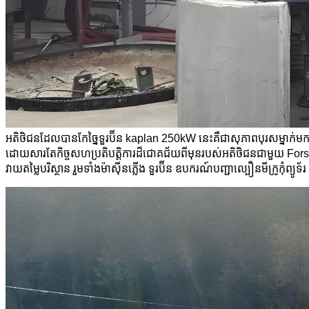
អតិថិជនដែលបានកែច្នៃទួរប៊ីន kaplan 250kW នេះគឺជាសុភាពបុរសម្នាក់ម
ដោយសារតែកិច្ចសហប្រតិបត្តិការដ៏ជោគជ័យពីមុនរបស់អតិថិជនជាមួយ Forst
វាយតម្លៃបរិស្ថាន រួមទាំងម៉ាស៊ីនភ្លើង ទួរប៊ីន ឧបករណ៍បញ្ជាល្បឿនមីក្រូកុំព្យូទ