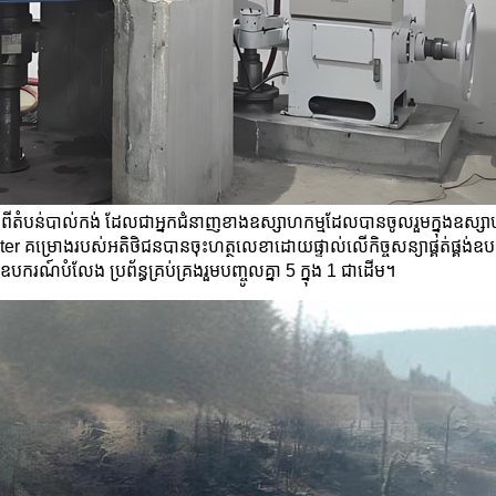
កពីតំបន់បាល់កង់ ដែលជាអ្នកជំនាញខាងឧស្សាហកម្មដែលបានចូលរួមក្នុងឧស្សា
er គម្រោងរបស់អតិថិជនបានចុះហត្ថលេខាដោយផ្ទាល់លើកិច្ចសន្យាផ្គត់ផ្គង់ឧ
័រ ឧបករណ៍បំលែង ប្រព័ន្ធគ្រប់គ្រងរួមបញ្ចូលគ្នា 5 ក្នុង 1 ជាដើម។