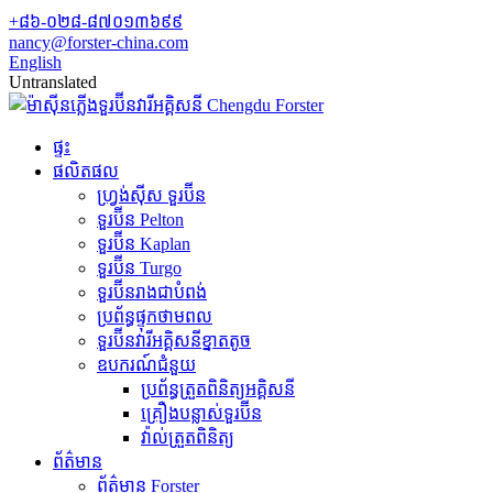
+៨៦-០២៨-៨៧០១៣៦៩៩
nancy@forster-china.com
English
Untranslated
ផ្ទះ
ផលិតផល
ហ្វ្រង់ស៊ីស ទួរប៊ីន
ទួរប៊ីន Pelton
ទួរប៊ីន Kaplan
ទួរប៊ីន Turgo
ទួរប៊ីនរាងជាបំពង់
ប្រព័ន្ធផ្ទុកថាមពល
ទួរប៊ីន​វារីអគ្គិសនី​ខ្នាតតូច
ឧបករណ៍ជំនួយ
ប្រព័ន្ធត្រួតពិនិត្យអគ្គិសនី
គ្រឿងបន្លាស់ទួរប៊ីន
វ៉ាល់ត្រួតពិនិត្យ
ព័ត៌មាន
ព័ត៌មាន Forster