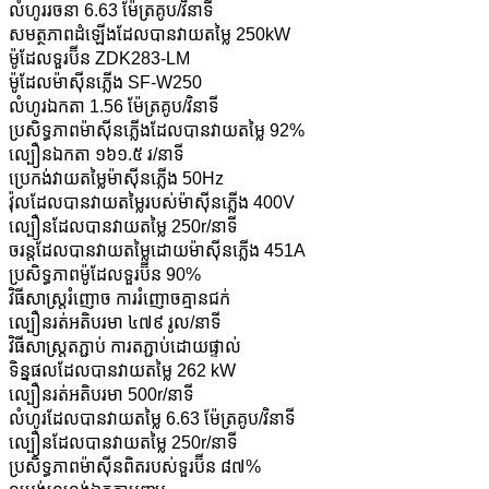
លំហូររចនា 6.63 ម៉ែត្រគូប/វិនាទី
សមត្ថភាពដំឡើងដែលបានវាយតម្លៃ 250kW
ម៉ូដែលទួរប៊ីន ZDK283-LM
ម៉ូដែលម៉ាស៊ីនភ្លើង SF-W250
លំហូរឯកតា 1.56 ម៉ែត្រគូប/វិនាទី
ប្រសិទ្ធភាពម៉ាស៊ីនភ្លើងដែលបានវាយតម្លៃ 92%
ល្បឿនឯកតា ១៦១.៥ រ/នាទី
ប្រេកង់វាយតម្លៃម៉ាស៊ីនភ្លើង 50Hz
វ៉ុលដែលបានវាយតម្លៃរបស់ម៉ាស៊ីនភ្លើង 400V
ល្បឿនដែលបានវាយតម្លៃ 250r/នាទី
ចរន្តដែលបានវាយតម្លៃដោយម៉ាស៊ីនភ្លើង 451A
ប្រសិទ្ធភាពម៉ូដែលទួរប៊ីន 90%
វិធីសាស្ត្ររំញោច ការរំញោចគ្មានជក់
ល្បឿនរត់អតិបរមា ៤៧៩ រូល/នាទី
វិធីសាស្ត្រតភ្ជាប់ ការតភ្ជាប់ដោយផ្ទាល់
ទិន្នផលដែលបានវាយតម្លៃ 262 kW
ល្បឿនរត់អតិបរមា 500r/នាទី
លំហូរដែលបានវាយតម្លៃ 6.63 ម៉ែត្រគូប/វិនាទី
ល្បឿនដែលបានវាយតម្លៃ 250r/នាទី
ប្រសិទ្ធភាពម៉ាស៊ីនពិតរបស់ទួរប៊ីន ៨៧%