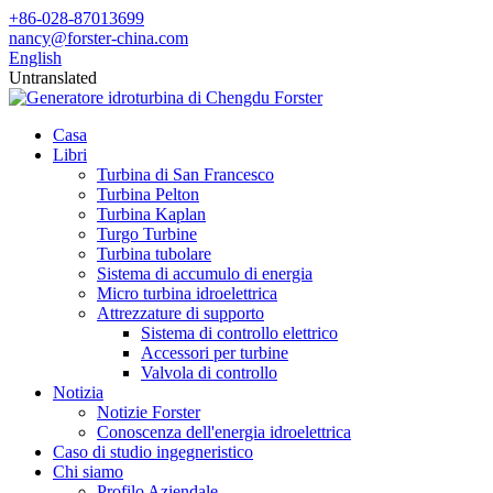
+86-028-87013699
nancy@forster-china.com
English
Untranslated
Casa
Libri
Turbina di San Francesco
Turbina Pelton
Turbina Kaplan
Turgo Turbine
Turbina tubolare
Sistema di accumulo di energia
Micro turbina idroelettrica
Attrezzature di supporto
Sistema di controllo elettrico
Accessori per turbine
Valvola di controllo
Notizia
Notizie Forster
Conoscenza dell'energia idroelettrica
Caso di studio ingegneristico
Chi siamo
Profilo Aziendale