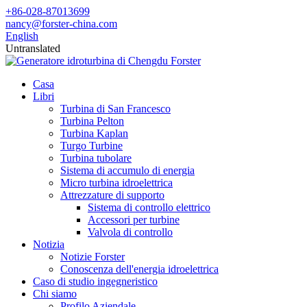
+86-028-87013699
nancy@forster-china.com
English
Untranslated
Casa
Libri
Turbina di San Francesco
Turbina Pelton
Turbina Kaplan
Turgo Turbine
Turbina tubolare
Sistema di accumulo di energia
Micro turbina idroelettrica
Attrezzature di supporto
Sistema di controllo elettrico
Accessori per turbine
Valvola di controllo
Notizia
Notizie Forster
Conoscenza dell'energia idroelettrica
Caso di studio ingegneristico
Chi siamo
Profilo Aziendale