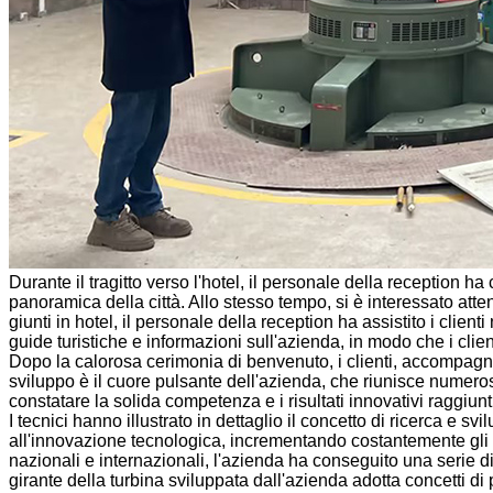
Durante il tragitto verso l'hotel, il personale della reception h
panoramica della città. Allo stesso tempo, si è interessato atte
giunti in hotel, il personale della reception ha assistito i cli
guide turistiche e informazioni sull'azienda, in modo che i clie
Dopo la calorosa cerimonia di benvenuto, i clienti, accompagnati 
sviluppo è il cuore pulsante dell'azienda, che riunisce numerosi t
constatare la solida competenza e i risultati innovativi raggiunti
I tecnici hanno illustrato in dettaglio il concetto di ricerca e 
all'innovazione tecnologica, incrementando costantemente gli inve
nazionali e internazionali, l'azienda ha conseguito una serie di
girante della turbina sviluppata dall'azienda adotta concetti d