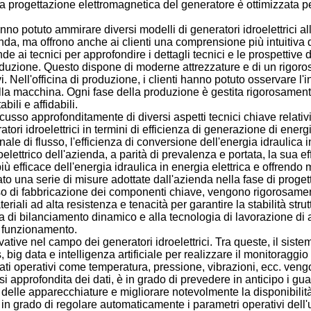
 la progettazione elettromagnetica del generatore è ottimizzata per
anno potuto ammirare diversi modelli di generatori idroelettrici al
da, ma offrono anche ai clienti una comprensione più intuitiva de
 ai tecnici per approfondire i dettagli tecnici e le prospettive d
oduzione. Questo dispone di moderne attrezzature e di un rigoros
ivi. Nell'officina di produzione, i clienti hanno potuto osservare l
 macchina. Ogni fase della produzione è gestita rigorosamente in
ili e affidabili.
so approfonditamente di diversi aspetti tecnici chiave relativi ai
ratori idroelettrici in termini di efficienza di generazione di ene
canale di flusso, l'efficienza di conversione dell'energia idrauli
ettrico dell'azienda, a parità di prevalenza e portata, la sua e
 efficace dell'energia idraulica in energia elettrica e offrendo m
trato una serie di misure adottate dall'azienda nella fase di prog
so di fabbricazione dei componenti chiave, vengono rigorosamente
eriali ad alta resistenza e tenacità per garantire la stabilità str
 di bilanciamento dinamico e alla tecnologia di lavorazione di al
el funzionamento.
ive nel campo dei generatori idroelettrici. Tra queste, il sistema
big data e intelligenza artificiale per realizzare il monitoraggio 
 i dati operativi come temperatura, pressione, vibrazioni, ecc. ven
lisi approfondita dei dati, è in grado di prevedere in anticipo i 
 delle apparecchiature e migliorare notevolmente la disponibilità
 in grado di regolare automaticamente i parametri operativi dell'u