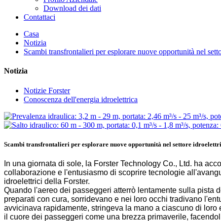
Download dei dati
Contattaci
Casa
Notizia
Scambi transfrontalieri per esplorare nuove opportunità nel settore
Notizia
Notizie Forster
Conoscenza dell'energia idroelettrica
Scambi transfrontalieri per esplorare nuove opportunità nel settore idroelettric
In una giornata di sole, la Forster Technology Co., Ltd. ha acco
collaborazione e l'entusiasmo di scoprire tecnologie all'avang
idroelettrici della Forster.
Quando l'aereo dei passeggeri atterrò lentamente sulla pista de
preparati con cura, sorridevano e nei loro occhi tradivano l'en
avvicinava rapidamente, stringeva la mano a ciascuno di loro e
il cuore dei passeggeri come una brezza primaverile, facendol