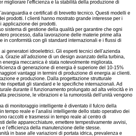
 migliorare l'efficienza e la stabilità della produzione di
l'avanguardia e certificati di brevetto tecnico. Questi modelli e
i prodotti. I clienti hanno mostrato grande interesse per i
i applicazione dei prodotti.
o sistema di gestione della qualità per garantire che ogni
'intero processo, dalla lavorazione delle materie prime alla
 conformità con gli standard internazionali e i flussi di
 generatori idroelettrici. Gli esperti tecnici dell'azienda
rgia. Grazie all'adozione di un design avanzato della turbina,
ca in energia meccanica è stata notevolmente migliorata.
fficienza di generazione di energia è superiore del 10-15%
aggiori vantaggi in termini di produzione di energia ai clienti.
ettazione e produzione. Dalla progettazione strutturale
 rispettati gli standard e le specifiche internazionali. Ad
utturale durante il funzionamento prolungato ad alta velocità e in
ta precisione, le vibrazioni e la rumorosità dell'unità vengono
 di monitoraggio intelligente è diventato il fulcro della
in tempo reale e l'analisi intelligente dello stato operativo dei
gono raccolti e trasmessi in tempo reale al centro di
guasti delle apparecchiature, emettere tempestivamente avvisi,
 e l'efficienza della manutenzione delle stesse.
nità in base alle variazioni di portata idrica, prevalenza e