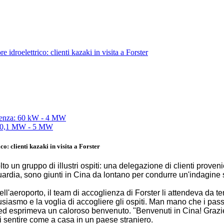
 idroelettrico: clienti kazaki in visita a Forster
o: clienti kazaki in visita a Forster
lto un gruppo di illustri ospiti: una delegazione di clienti prove
uardia, sono giunti in Cina da lontano per condurre un'indagine
ll'aeroporto, il team di accoglienza di Forster li attendeva da t
tusiasmo e la voglia di accogliere gli ospiti. Man mano che i pas
d esprimeva un caloroso benvenuto. "Benvenuti in Cina! Grazie p
i sentire come a casa in un paese straniero.