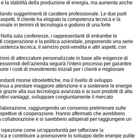
za e la stabilità della produzione di energia, ma aumenta anche
ando suggerimenti di carattere professionale. Le due parti
 aspetti. Il cliente ha elogiato la competenza tecnica e la
ionale in termini di tecnologia e godono di una forte
Nella sala conferenze, i rappresentanti di entrambe le
lo di cooperazione e la politica aziendale, proponendo una serie
sistenza tecnica, il servizio post-vendita e altri aspetti, con
zioni di attrezzature personalizzate in base alle esigenze di
fessionisti dell'azienda seguirà l'intero processo per garantire
re i costi di investimento iniziali per i clienti e migliorare
anti risorse idroelettriche, ma il livello di sviluppo
tinua a prestare maggiore attenzione e a sostenere le energie
e grazie alla sua tecnologia avanzata e ai suoi prodotti di alta
ettivi vantaggi, sviluppare congiuntamente il mercato
collaborazione, raggiungendo un consenso preliminare sulle
 prospettive di cooperazione. Hanno affermato che avrebbero
ella collaborazione e si sarebbero adoperati per raggiungere un
a ispezione come un'opportunità per rafforzare la
ica e contribuire a promuovere lo sviluppo delle energie pulite