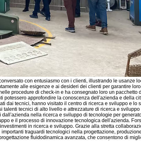
a conversato con entusiasmo con i clienti, illustrando le usanze lo
ntamente alle esigenze e ai desideri dei clienti per garantire lo
enti nelle procedure di check-in e ha consegnato loro un pacchett
nti potessero approfondire la conoscenza dell'azienda e della cit
dai tecnici, hanno visitato il centro di ricerca e sviluppo e lo st
alenti tecnici di alto livello e attrezzature di ricerca e sviluppo
 dall'azienda nella ricerca e sviluppo di tecnologie per generatori
sviluppo e il processo di innovazione tecnologica dell'azienda. Fo
stimenti in ricerca e sviluppo. Grazie alla stretta collaborazione
 importanti traguardi tecnologici nella progettazione, produzione
i progettazione fluidodinamica avanzata, che consentono di migli