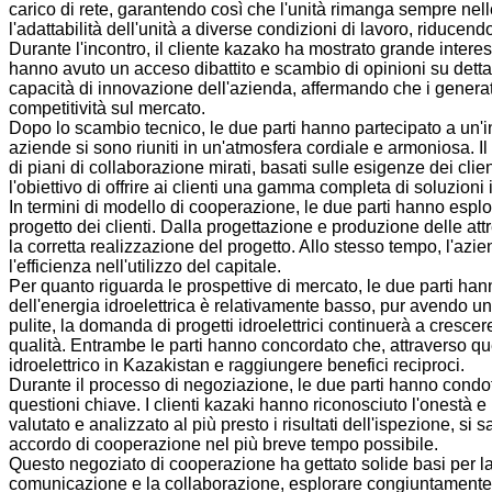
carico di rete, garantendo così che l'unità rimanga sempre nell
l'adattabilità dell'unità a diverse condizioni di lavoro, riducend
Durante l'incontro, il cliente kazako ha mostrato grande inte
hanno avuto un acceso dibattito e scambio di opinioni su dettagli
capacità di innovazione dell'azienda, affermando che i generator
competitività sul mercato.
Dopo lo scambio tecnico, le due parti hanno partecipato a un'i
aziende si sono riuniti in un'atmosfera cordiale e armoniosa. Il
di piani di collaborazione mirati, basati sulle esigenze dei clien
l'obiettivo di offrire ai clienti una gamma completa di soluzioni 
In termini di modello di cooperazione, le due parti hanno esplor
progetto dei clienti. Dalla progettazione e produzione delle attr
la corretta realizzazione del progetto. Allo stesso tempo, l'azien
l'efficienza nell'utilizzo del capitale.
Per quanto riguarda le prospettive di mercato, le due parti hann
dell'energia idroelettrica è relativamente basso, pur avendo u
pulite, la domanda di progetti idroelettrici continuerà a crescer
qualità. Entrambe le parti hanno concordato che, attraverso que
idroelettrico in Kazakistan e raggiungere benefici reciproci.
Durante il processo di negoziazione, le due parti hanno condot
questioni chiave. I clienti kazaki hanno riconosciuto l'onestà 
valutato e analizzato al più presto i risultati dell'ispezione, 
accordo di cooperazione nel più breve tempo possibile.
Questo negoziato di cooperazione ha gettato solide basi per la
comunicazione e la collaborazione, esplorare congiuntamente le