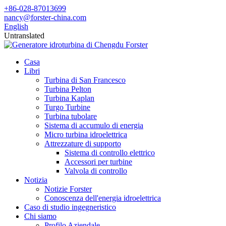
+86-028-87013699
nancy@forster-china.com
English
Untranslated
Casa
Libri
Turbina di San Francesco
Turbina Pelton
Turbina Kaplan
Turgo Turbine
Turbina tubolare
Sistema di accumulo di energia
Micro turbina idroelettrica
Attrezzature di supporto
Sistema di controllo elettrico
Accessori per turbine
Valvola di controllo
Notizia
Notizie Forster
Conoscenza dell'energia idroelettrica
Caso di studio ingegneristico
Chi siamo
Profilo Aziendale