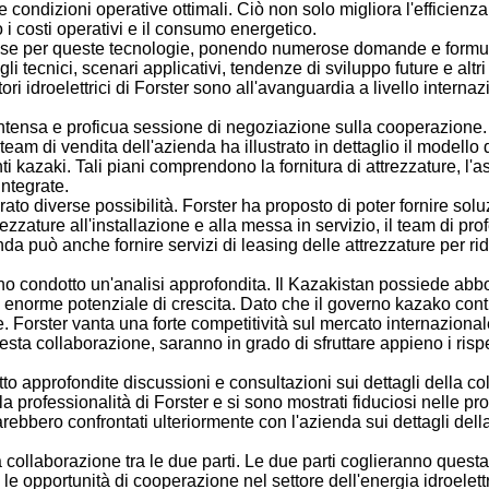
e condizioni operative ottimali. Ciò non solo migliora l'efficien
o i costi operativi e il consumo energetico.
resse per queste tecnologie, ponendo numerose domande e formul
 tecnici, scenari applicativi, tendenze di sviluppo future e altri
i idroelettrici di Forster sono all'avanguardia a livello internaz
ntensa e proficua sessione di negoziazione sulla cooperazione. 
 team di vendita dell'azienda ha illustrato in dettaglio il model
ti kazaki. Tali piani comprendono la fornitura di attrezzature, l'as
integrate.
ato diverse possibilità. Forster ha proposto di poter fornire solu
ezzature all'installazione e alla messa in servizio, il team di pro
da può anche fornire servizi di leasing delle attrezzature per ridur
o condotto un'analisi approfondita. Il Kazakistan possiede abbond
n enorme potenziale di crescita. Dato che il governo kazako con
e. Forster vanta una forte competitività sul mercato internazional
sta collaborazione, saranno in grado di sfruttare appieno i risp
to approfondite discussioni e consultazioni sui dettagli della 
e la professionalità di Forster e si sono mostrati fiduciosi nelle
si sarebbero confrontati ulteriormente con l'azienda sui dettagli d
 collaborazione tra le due parti. Le due parti coglieranno quest
 opportunità di cooperazione nel settore dell'energia idroelettr