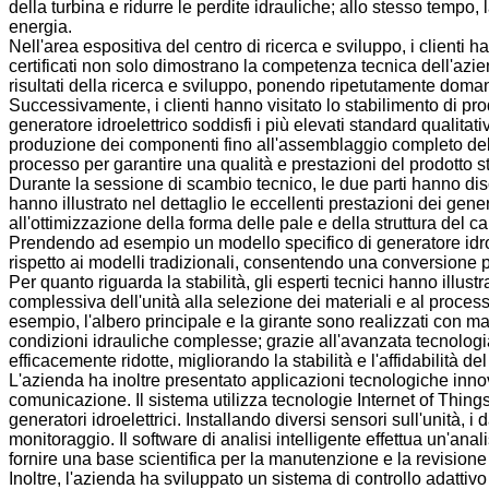
della turbina e ridurre le perdite idrauliche; allo stesso tempo,
energia.
Nell'area espositiva del centro di ricerca e sviluppo, i clienti h
certificati non solo dimostrano la competenza tecnica dell'azien
risultati della ricerca e sviluppo, ponendo ripetutamente domande
Successivamente, i clienti hanno visitato lo stabilimento di pr
generatore idroelettrico soddisfi i più elevati standard qualitat
produzione dei componenti fino all'assemblaggio completo della
processo per garantire una qualità e prestazioni del prodotto stab
Durante la sessione di scambio tecnico, le due parti hanno discus
hanno illustrato nel dettaglio le eccellenti prestazioni dei gene
all'ottimizzazione della forma delle pale e della struttura del 
Prendendo ad esempio un modello specifico di generatore idroel
rispetto ai modelli tradizionali, consentendo una conversione più
Per quanto riguarda la stabilità, gli esperti tecnici hanno illus
complessiva dell'unità alla selezione dei materiali e al proces
esempio, l'albero principale e la girante sono realizzati con mat
condizioni idrauliche complesse; grazie all'avanzata tecnologia
efficacemente ridotte, migliorando la stabilità e l'affidabilità d
L'azienda ha inoltre presentato applicazioni tecnologiche innovat
comunicazione. Il sistema utilizza tecnologie Internet of Things, 
generatori idroelettrici. Installando diversi sensori sull'unità,
monitoraggio. Il software di analisi intelligente effettua un'ana
fornire una base scientifica per la manutenzione e la revisione
Inoltre, l'azienda ha sviluppato un sistema di controllo adattivo