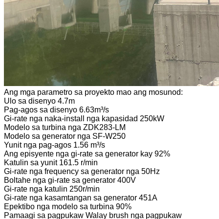
Ang mga parametro sa proyekto mao ang mosunod:
Ulo sa disenyo 4.7m
Pag-agos sa disenyo 6.63m³/s
Gi-rate nga naka-install nga kapasidad 250kW
Modelo sa turbina nga ZDK283-LM
Modelo sa generator nga SF-W250
Yunit nga pag-agos 1.56 m³/s
Ang episyente nga gi-rate sa generator kay 92%
Katulin sa yunit 161.5 r/min
Gi-rate nga frequency sa generator nga 50Hz
Boltahe nga gi-rate sa generator 400V
Gi-rate nga katulin 250r/min
Gi-rate nga kasamtangan sa generator 451A
Epektibo nga modelo sa turbina 90%
Pamaagi sa pagpukaw Walay brush nga pagpukaw