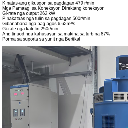
Kinatas-ang gikusgon sa pagdagan 479 r/min
Mga Pamaagi sa Koneksyon Direktang koneksyon
Gi-rate nga output 262 kW
Pinakataas nga tulin sa pagdagan 500r/min
Gibanabana nga pag-agos 6.63m³/s
Gi-rate nga katulin 250r/min
Ang tinuod nga kahusayan sa makina sa turbina 87%
Porma sa suporta sa yunit nga Bertikal