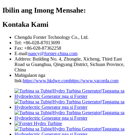
Ibilin ang Imong Mensahe:
Kontaka Kami
Chengdu Forster Technology Co., Ltd.
Tel: +86-028-87013699
Fax: +86-028-87362258
E-mail:
nancy@forster-china.com
Address: Building No. 4, Zhongtie, Xicheng, Third East
Road sa Guanghua, Qingyang District, Sichuan Province,
China
Mahigalaon nga
link:
https://www.hkdwe.com
https://www.vacorda.com