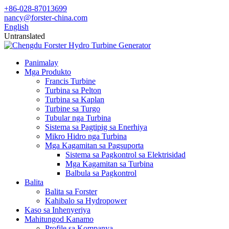
+86-028-87013699
nancy@forster-china.com
English
Untranslated
Panimalay
Mga Produkto
Francis Turbine
Turbina sa Pelton
Turbina sa Kaplan
Turbine sa Turgo
Tubular nga Turbina
Sistema sa Pagtipig sa Enerhiya
Mikro Hidro nga Turbina
Mga Kagamitan sa Pagsuporta
Sistema sa Pagkontrol sa Elektrisidad
Mga Kagamitan sa Turbina
Balbula sa Pagkontrol
Balita
Balita sa Forster
Kahibalo sa Hydropower
Kaso sa Inhenyeriya
Mahitungod Kanamo
Profile sa Kompanya