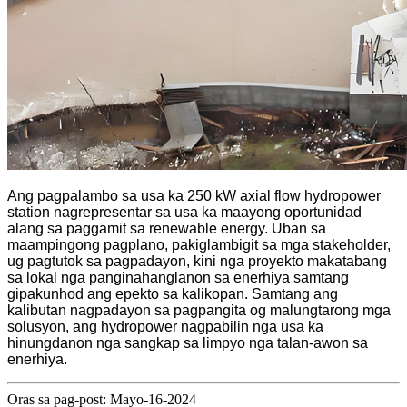
Ang pagpalambo sa usa ka 250 kW axial flow hydropower
station nagrepresentar sa usa ka maayong oportunidad
alang sa paggamit sa renewable energy. Uban sa
maampingong pagplano, pakiglambigit sa mga stakeholder,
ug pagtutok sa pagpadayon, kini nga proyekto makatabang
sa lokal nga panginahanglanon sa enerhiya samtang
gipakunhod ang epekto sa kalikopan. Samtang ang
kalibutan nagpadayon sa pagpangita og malungtarong mga
solusyon, ang hydropower nagpabilin nga usa ka
hinungdanon nga sangkap sa limpyo nga talan-awon sa
enerhiya.
Oras sa pag-post: Mayo-16-2024